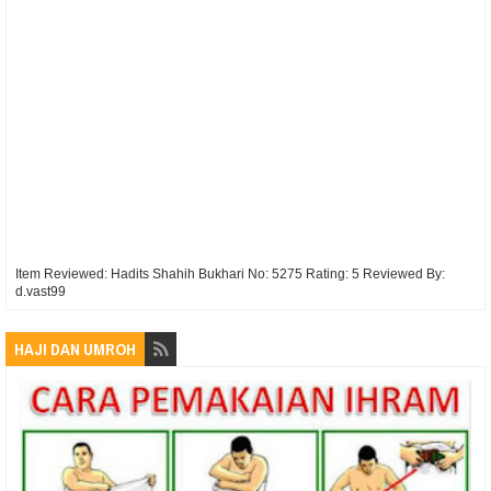
Item Reviewed:
Hadits Shahih Bukhari No: 5275
Rating:
5
Reviewed By:
d.vast99
HAJI DAN UMROH