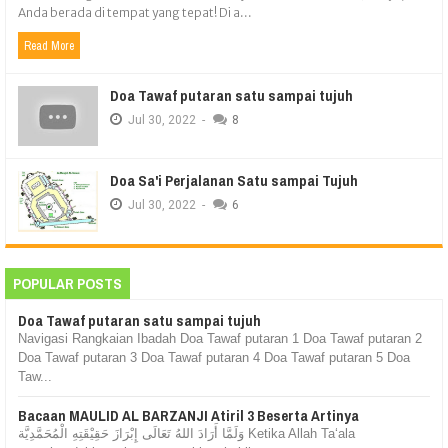
Anda berada di tempat yang tepat! Di a...
Read More
Doa Tawaf putaran satu sampai tujuh
Jul
30,
2022
-
8
Doa Sa'i Perjalanan Satu sampai Tujuh
Jul
30,
2022
-
6
POPULAR POSTS
Doa Tawaf putaran satu sampai tujuh
Navigasi Rangkaian Ibadah Doa Tawaf putaran 1 Doa Tawaf putaran 2
Doa Tawaf putaran 3 Doa Tawaf putaran 4 Doa Tawaf putaran 5 Doa
Taw...
Bacaan MAULID AL BARZANJI Atiril 3 Beserta Artinya
وَلَمَّا أَرَادَ اللهُ تَعَالَى إِبْرَازَ حَقِيْقَتِهِ الْمُحَمَّدِيَّة Ketika Allah Ta‘ala