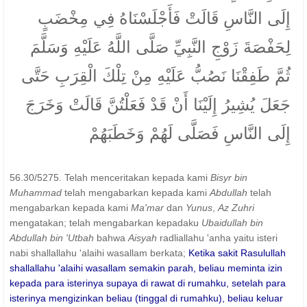
إِلَى النَّاسِ قَالَتْ فَأَجْلَسْنَاهُ فِي مِخْضَبٍ
لِحَفْصَةَ زَوْجِ النَّبِيِّ صَلَّى اللَّهُ عَلَيْهِ وَسَلَّمَ
ثُمَّ طَفِقْنَا نَصُبُّ عَلَيْهِ مِنْ تِلْكَ الْقِرَبِ حَتَّى
جَعَلَ يُشِيرُ إِلَيْنَا أَنْ قَدْ فَعَلْتُنَّ قَالَتْ وَخَرَجَ
إِلَى النَّاسِ فَصَلَّى لَهُمْ وَخَطَبَهُمْ
56.30/5275. Telah menceritakan kepada kami
Bisyr bin
Muhammad
telah mengabarkan kepada kami
Abdullah
telah
mengabarkan kepada kami
Ma'mar
dan
Yunus
,
Az Zuhri
mengatakan; telah mengabarkan kepadaku
Ubaidullah bin
Abdullah bin 'Utbah
bahwa
Aisyah
radliallahu 'anha yaitu isteri
nabi shallallahu 'alaihi wasallam berkata;
Ketika sakit Rasulullah
shallallahu 'alaihi wasallam semakin parah, beliau meminta izin
kepada para isterinya supaya di rawat di rumahku, setelah para
isterinya mengizinkan beliau (tinggal di rumahku), beliau keluar