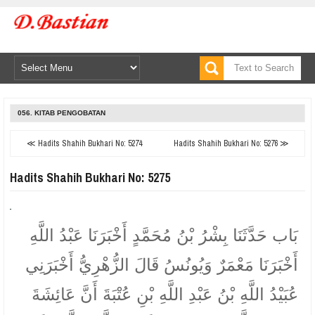
056. KITAB PENGOBATAN
≪ Hadits Shahih Bukhari No: 5274
Hadits Shahih Bukhari No: 5276 ≫
Hadits Shahih Bukhari No: 5275
بَاب حَدَّثَنَا بِشْرُ بْنُ مُحَمَّدٍ أَخْبَرَنَا عَبْدُ اللَّهِ
أَخْبَرَنَا مَعْمَرٌ وَيُونُسُ قَالَ الزُّهْرِيُّ أَخْبَرَنِي
عُبَيْدُ اللَّهِ بْنُ عَبْدِ اللَّهِ بْنِ عُتْبَةَ أَنَّ عَائِشَةَ