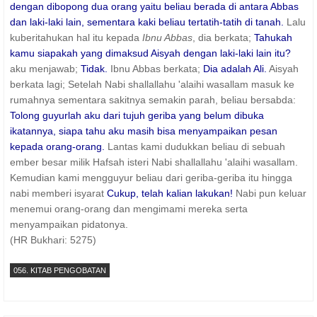
dengan dibopong dua orang yaitu beliau berada di antara Abbas
dan laki-laki lain, sementara kaki beliau tertatih-tatih di tanah.
Lalu
kuberitahukan hal itu kepada
Ibnu Abbas
, dia berkata;
Tahukah
kamu siapakah yang dimaksud Aisyah dengan laki-laki lain itu?
aku menjawab;
Tidak.
Ibnu Abbas berkata;
Dia adalah Ali.
Aisyah
berkata lagi; Setelah Nabi shallallahu 'alaihi wasallam masuk ke
rumahnya sementara sakitnya semakin parah, beliau bersabda:
Tolong guyurlah aku dari tujuh geriba yang belum dibuka
ikatannya, siapa tahu aku masih bisa menyampaikan pesan
kepada orang-orang.
Lantas kami dudukkan beliau di sebuah
ember besar milik Hafsah isteri Nabi shallallahu 'alaihi wasallam.
Kemudian kami mengguyur beliau dari geriba-geriba itu hingga
nabi memberi isyarat
Cukup, telah kalian lakukan!
Nabi pun keluar
menemui orang-orang dan mengimami mereka serta
menyampaikan pidatonya.
(HR Bukhari: 5275)
056. KITAB PENGOBATAN