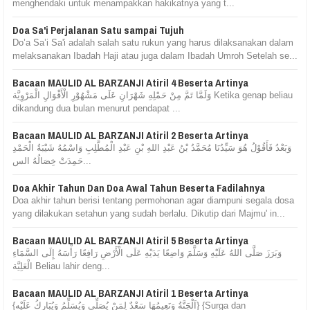
menghendaki untuk menampakkan hakikatnya yang t...
Doa Sa'i Perjalanan Satu sampai Tujuh
Do’a Sa’i Sa'i adalah salah satu rukun yang harus dilaksanakan dalam
melaksanakan Ibadah Haji atau juga dalam Ibadah Umroh Setelah se...
Bacaan MAULID AL BARZANJI Atiril 4 Beserta Artinya
وَلَمَّا تَمَّ مِنْ حَمْلِهِ شَهْرَانِ عَلَى مَشْهُوْرِ الْأَقْوَالِ الْمَرْوِيَّة Ketika genap beliau
dikandung dua bulan menurut pendapat ...
Bacaan MAULID AL BARZANJI Atiril 2 Beserta Artinya
وَبَعْدُ فَأَقُوْلُ هُوَ سَيِّدُنَا مُحَمَّدُ بْنُ عَبْدِ اللهِ بْنِ عَبْدِ الْمُطَّلِبِ وَاسْمُهُ شَيْبَةُ الْحَمْدِ
حَمِدَتْ خِصَالُهُ الس...
Doa Akhir Tahun Dan Doa Awal Tahun Beserta Fadilahnya
Doa akhir tahun berisi tentang permohonan agar diampuni segala dosa
yang dilakukan setahun yang sudah berlalu. Dikutip dari Majmu' in...
Bacaan MAULID AL BARZANJI Atiril 5 Beserta Artinya
وَبَرَزَ صَلَّى اللهُ عَلَيْهِ وَسَلَّمَ وَاضِعًا يَدَيْهِ عَلَى الْأَرْضِ رَافِعًا رَأْسَهُ إِلَى السَّمَاءِ
الْعَلِيَّة Beliau lahir deng...
Bacaan MAULID AL BARZANJI Atiril 1 Beserta Artinya
{اَلْجَنَّةُ وَنَعِيمُهَا سَعْدٌ لِمَنْ يُصَلِّي وَيُسَلِّمُ وَيُبَارِكُ عَلَيْه} {Surga dan