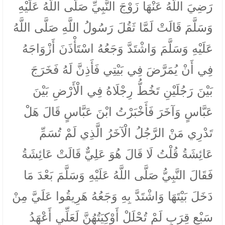
رَضِيَ اللَّهُ عَنْهَا زَوْجَ النَّبِيِّ صَلَّى اللَّهُ عَلَيْهِ
وَسَلَّمَ قَالَتْ لَمَّا ثَقُلَ رَسُولُ اللَّهِ صَلَّى اللَّهُ
عَلَيْهِ وَسَلَّمَ وَاشْتَدَّ وَجَعُهُ اسْتَأْذَنَ أَزْوَاجَهُ
فِي أَنْ يُمَرَّضَ فِي بَيْتِي فَأَذِنَّ لَهُ فَخَرَجَ
بَيْنَ رَجُلَيْنِ تَخُطُّ رِجْلَاهُ فِي الْأَرْضِ بَيْنَ
عَبَّاسٍ وَآخَرَ فَأَخْبَرْتُ ابْنَ عَبَّاسٍ قَالَ هَلْ
تَدْرِي مَنْ الرَّجُلُ الْآخَرُ الَّذِي لَمْ تُسَمِّ
عَائِشَةُ قُلْتُ لَا قَالَ هُوَ عَلِيٌّ قَالَتْ عَائِشَةُ
فَقَالَ النَّبِيُّ صَلَّى اللَّهُ عَلَيْهِ وَسَلَّمَ بَعْدَ مَا
دَخَلَ بَيْتَهَا وَاشْتَدَّ بِهِ وَجَعُهُ هَرِيقُوا عَلَيَّ مِنْ
سَبْعِ قِرَبٍ لَمْ تُحْلَلْ أَوْكِيَتُهُنَّ لَعَلِّي أَعْهَدُ