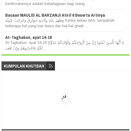
kenikmatannya adalah kebahagiaan bagi orang...
Bacaan MAULID AL BARZANJI Atiril 6 Beserta Artinya
وَظَهَرَ عِنْدَ وِلَادَتِهِ خَوَارِقُ وَغَرَائِبُ غَيْبِيَّة Ketika beliau lahir, tampaklah
beberapa hal yang luar biasa dan hal-hal ghaib ...
At-Taghabun, ayat 14-18
At-Taghabun, ayat 14-18 {يَا أَيُّهَا الَّذِينَ آمَنُوا إِنَّ مِنْ أَزْوَاجِكُمْ وَأَوْلادِكُمْ عَدُوًّا
لَكُمْ فَاحْذَرُوهُمْ وَإِنْ تَعْف...
KUMPULAN KHUTBAH