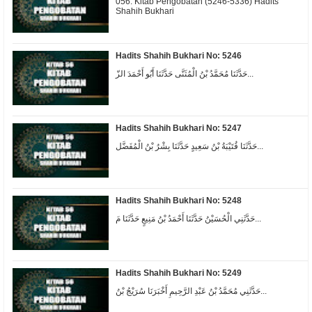
056. Kitab Pengobatan (5246-5336) Hadits
Shahih Bukhari
Hadits Shahih Bukhari No: 5246
حَدَّثَنَا مُحَمَّدُ بْنُ الْمُثَنَّى حَدَّثَنَا أَبُو أَحْمَدَ الزّ...
Hadits Shahih Bukhari No: 5247
حَدَّثَنَا قُتَيْبَةُ بْنُ سَعِيدٍ حَدَّثَنَا بِشْرُ بْنُ الْمُفَضَّل...
Hadits Shahih Bukhari No: 5248
حَدَّثَنِي الْحُسَيْنُ حَدَّثَنَا أَحْمَدُ بْنُ مَنِيعٍ حَدَّثَنَا مَ...
Hadits Shahih Bukhari No: 5249
حَدَّثَنِي مُحَمَّدُ بْنُ عَبْدِ الرَّحِيمِ أَخْبَرَنَا سُرَيْجُ بْنُ...