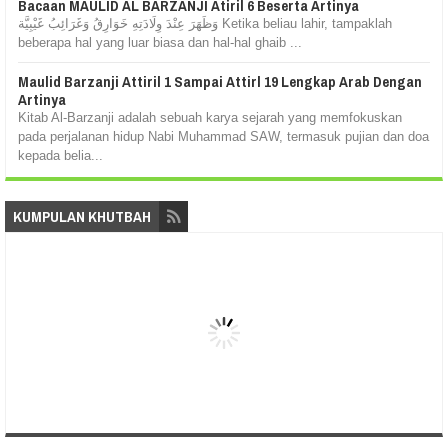
Bacaan MAULID AL BARZANJI Atiril 6 Beserta Artinya
وَظَهَرَ عِنْدَ وِلَادَتِهِ خَوَارِقُ وَغَرَائِبُ غَيْبِيَّة Ketika beliau lahir, tampaklah
beberapa hal yang luar biasa dan hal-hal ghaib ...
Maulid Barzanji Attiril 1 Sampai Attirl 19 Lengkap Arab Dengan
Artinya
Kitab Al-Barzanji adalah sebuah karya sejarah yang memfokuskan
pada perjalanan hidup Nabi Muhammad SAW, termasuk pujian dan doa
kepada belia...
KUMPULAN KHUTBAH