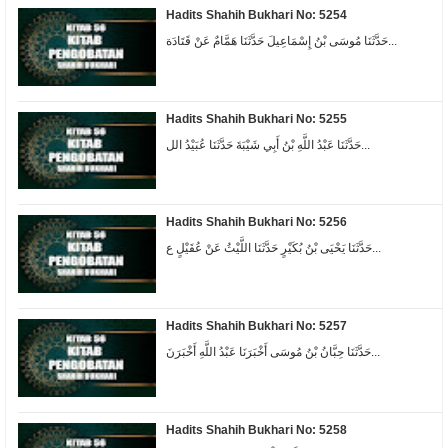
Hadits Shahih Bukhari No: 5254
حَدَّثَنَا مُوسَى بْنُ إِسْمَاعِيلَ حَدَّثَنَا هَمَّامٌ عَنْ قَتَادَة...
Hadits Shahih Bukhari No: 5255
حَدَّثَنَا عَبْدُ اللَّهِ بْنُ أَبِي شَيْبَةَ حَدَّثَنَا عُبَيْدُ الل...
Hadits Shahih Bukhari No: 5256
حَدَّثَنَا يَحْيَى بْنُ بُكَيْرٍ حَدَّثَنَا اللَّيْثُ عَنْ عُقَيْلٍ ع...
Hadits Shahih Bukhari No: 5257
حَدَّثَنَا حِبَّانُ بْنُ مُوسَى أَخْبَرَنَا عَبْدُ اللَّهِ أَخْبَرَنَ...
Hadits Shahih Bukhari No: 5258