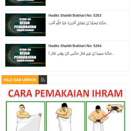
Hadits Shahih Bukhari No: 5263
حَدَّثَنَا مُحَمَّدُ بْنُ مُقَاتِلٍ أَخْبَرَنَا عَبْدُ اللَّهِ أَخْبَ...
Hadits Shahih Bukhari No: 5264
حَدَّثَنَا سَعِيدُ بْنُ تَلِيدٍ قَالَ حَدَّثَنِي ابْنُ وَهْبٍ قَالَ أ...
HAJI DAN UMROH