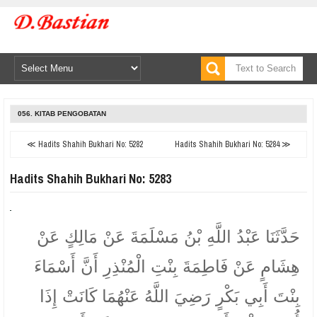
056. KITAB PENGOBATAN
≪ Hadits Shahih Bukhari No: 5282
Hadits Shahih Bukhari No: 5284 ≫
Hadits Shahih Bukhari No: 5283
حَدَّثَنَا عَبْدُ اللَّهِ بْنُ مَسْلَمَةَ عَنْ مَالِكٍ عَنْ
هِشَامٍ عَنْ فَاطِمَةَ بِنْتِ الْمُنْذِرِ أَنَّ أَسْمَاءَ
بِنْتَ أَبِي بَكْرٍ رَضِيَ اللَّهُ عَنْهُمَا كَانَتْ إِذَا