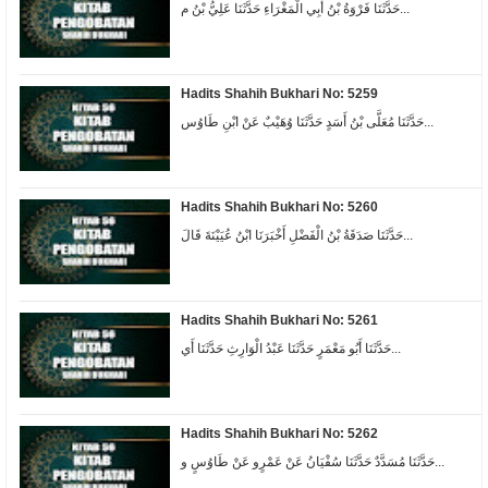
حَدَّثَنَا فَرْوَةُ بْنُ أَبِي الْمَغْرَاءِ حَدَّثَنَا عَلِيُّ بْنُ م...
Hadits Shahih Bukhari No: 5259
حَدَّثَنَا مُعَلَّى بْنُ أَسَدٍ حَدَّثَنَا وُهَيْبٌ عَنْ ابْنِ طَاوُس...
Hadits Shahih Bukhari No: 5260
حَدَّثَنَا صَدَقَةُ بْنُ الْفَضْلِ أَخْبَرَنَا ابْنُ عُيَيْنَةَ قَالَ...
Hadits Shahih Bukhari No: 5261
حَدَّثَنَا أَبُو مَعْمَرٍ حَدَّثَنَا عَبْدُ الْوَارِثِ حَدَّثَنَا أَي...
Hadits Shahih Bukhari No: 5262
حَدَّثَنَا مُسَدَّدٌ حَدَّثَنَا سُفْيَانُ عَنْ عَمْرٍو عَنْ طَاوُسٍ و...