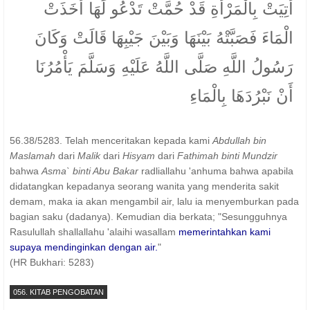
أُتِيَتْ بِالْمَرْأَةِ قَدْ حُمَّتْ تَدْعُو لَهَا أَخَذَتْ
الْمَاءَ فَصَبَّتْهُ بَيْنَهَا وَبَيْنَ جَيْبِهَا قَالَتْ وَكَانَ
رَسُولُ اللَّهِ صَلَّى اللَّهُ عَلَيْهِ وَسَلَّمَ يَأْمُرُنَا
أَنْ نَبْرُدَهَا بِالْمَاءِ
56.38/5283. Telah menceritakan kepada kami
Abdullah bin
Maslamah
dari
Malik
dari
Hisyam
dari
Fathimah binti Mundzir
bahwa
Asma` binti Abu Bakar
radliallahu 'anhuma bahwa apabila
didatangkan kepadanya seorang wanita yang menderita sakit
demam, maka ia akan mengambil air, lalu ia menyemburkan pada
bagian saku (dadanya). Kemudian dia berkata; "Sesungguhnya
Rasulullah shallallahu 'alaihi wasallam
memerintahkan kami
supaya mendinginkan dengan air.
"
(HR Bukhari: 5283)
056. KITAB PENGOBATAN