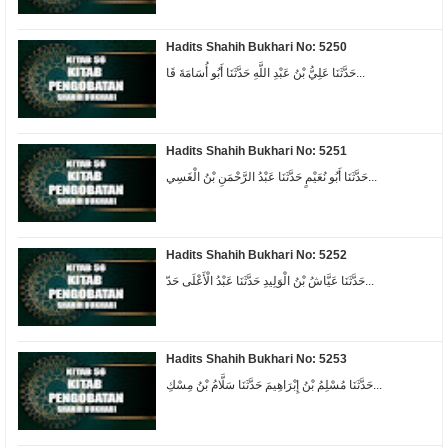
Hadits Shahih Bukhari No: 5250
حَدَّثَنَا عَلِيُّ بْنُ عَبْدِ اللَّهِ حَدَّثَنَا أَبُو أُسَامَةَ قَا...
Hadits Shahih Bukhari No: 5251
حَدَّثَنَا أَبُو نُعَيْمٍ حَدَّثَنَا عَبْدُ الرَّحْمَنِ بْنُ الْغَسِي...
Hadits Shahih Bukhari No: 5252
حَدَّثَنَا عَيَّاشُ بْنُ الْوَلِيدِ حَدَّثَنَا عَبْدُ الْأَعْلَى حَدّ...
Hadits Shahih Bukhari No: 5253
حَدَّثَنَا مُسْلِمُ بْنُ إِبْرَاهِيمَ حَدَّثَنَا سَلَّامُ بْنُ مِسْكِ...