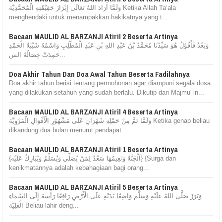
وَلَمَّا أَرَادَ اللهُ تَعَالَى إِبْرَازَ حَقِيْقَتِهِ الْمُحَمَّدِيَّة Ketika Allah Ta‘ala
menghendaki untuk menampakkan hakikatnya yang t...
Bacaan MAULID AL BARZANJI Atiril 2 Beserta Artinya
وَبَعْدُ فَأَقُوْلُ هُوَ سَيِّدُنَا مُحَمَّدُ بْنُ عَبْدِ اللهِ بْنِ عَبْدِ الْمُطَّلِبِ وَاسْمُهُ شَيْبَةُ الْحَمْدِ
حَمِدَتْ خِصَالُهُ الس...
Doa Akhir Tahun Dan Doa Awal Tahun Beserta Fadilahnya
Doa akhir tahun berisi tentang permohonan agar diampuni segala dosa
yang dilakukan setahun yang sudah berlalu. Dikutip dari Majmu' in...
Bacaan MAULID AL BARZANJI Atiril 4 Beserta Artinya
وَلَمَّا تَمَّ مِنْ حَمْلِهِ شَهْرَانِ عَلَى مَشْهُوْرِ الْأَقْوَالِ الْمَرْوِيَّة Ketika genap beliau
dikandung dua bulan menurut pendapat ...
Bacaan MAULID AL BARZANJI Atiril 1 Beserta Artinya
{اَلْجَنَّةُ وَنَعِيمُهَا سَعْدٌ لِمَنْ يُصَلِّي وَيُسَلِّمُ وَيُبَارِكُ عَلَيْه} {Surga dan
kenikmatannya adalah kebahagiaan bagi orang...
Bacaan MAULID AL BARZANJI Atiril 5 Beserta Artinya
وَبَرَزَ صَلَّى اللهُ عَلَيْهِ وَسَلَّمَ وَاضِعًا يَدَيْهِ عَلَى الْأَرْضِ رَافِعًا رَأْسَهُ إِلَى السَّمَاءِ
الْعَلِيَّة Beliau lahir deng...