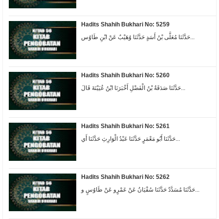
Hadits Shahih Bukhari No: 5259
حَدَّثَنَا مُعَلَّى بْنُ أَسَدٍ حَدَّثَنَا وُهَيْبٌ عَنْ ابْنِ طَاوُس...
Hadits Shahih Bukhari No: 5260
حَدَّثَنَا صَدَقَةُ بْنُ الْفَضْلِ أَخْبَرَنَا ابْنُ عُيَيْنَةَ قَالَ...
Hadits Shahih Bukhari No: 5261
حَدَّثَنَا أَبُو مَعْمَرٍ حَدَّثَنَا عَبْدُ الْوَارِثِ حَدَّثَنَا أَي...
Hadits Shahih Bukhari No: 5262
حَدَّثَنَا مُسَدَّدٌ حَدَّثَنَا سُفْيَانُ عَنْ عَمْرٍو عَنْ طَاوُسٍ و...