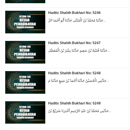
Hadits Shahih Bukhari No: 5246
حَدَّثَنَا مُحَمَّدُ بْنُ الْمُثَنَّى حَدَّثَنَا أَبُو أَحْمَدَ الزّ...
Hadits Shahih Bukhari No: 5247
حَدَّثَنَا قُتَيْبَةُ بْنُ سَعِيدٍ حَدَّثَنَا بِشْرُ بْنُ الْمُفَضَّل...
Hadits Shahih Bukhari No: 5248
حَدَّثَنِي الْحُسَيْنُ حَدَّثَنَا أَحْمَدُ بْنُ مَنِيعٍ حَدَّثَنَا مَ...
Hadits Shahih Bukhari No: 5249
حَدَّثَنِي مُحَمَّدُ بْنُ عَبْدِ الرَّحِيمِ أَخْبَرَنَا سُرَيْجُ بْنُ...