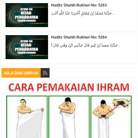
Hadits Shahih Bukhari No: 5263
حَدَّثَنَا مُحَمَّدُ بْنُ مُقَاتِلٍ أَخْبَرَنَا عَبْدُ اللَّهِ أَخْبَ...
Hadits Shahih Bukhari No: 5264
حَدَّثَنَا سَعِيدُ بْنُ تَلِيدٍ قَالَ حَدَّثَنِي ابْنُ وَهْبٍ قَالَ أ...
HAJI DAN UMROH