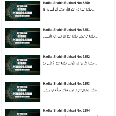
Hadits Shahih Bukhari No: 5250
حَدَّثَنَا عَلِيُّ بْنُ عَبْدِ اللَّهِ حَدَّثَنَا أَبُو أُسَامَةَ قَا...
Hadits Shahih Bukhari No: 5251
حَدَّثَنَا أَبُو نُعَيْمٍ حَدَّثَنَا عَبْدُ الرَّحْمَنِ بْنُ الْغَسِي...
Hadits Shahih Bukhari No: 5252
حَدَّثَنَا عَيَّاشُ بْنُ الْوَلِيدِ حَدَّثَنَا عَبْدُ الْأَعْلَى حَدّ...
Hadits Shahih Bukhari No: 5253
حَدَّثَنَا مُسْلِمُ بْنُ إِبْرَاهِيمَ حَدَّثَنَا سَلَّامُ بْنُ مِسْكِ...
Hadits Shahih Bukhari No: 5254