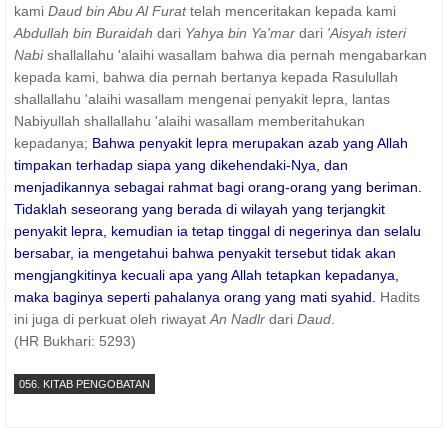
kami
Daud bin Abu Al Furat
telah menceritakan kepada kami
Abdullah bin Buraidah
dari
Yahya bin Ya'mar
dari
'Aisyah isteri
Nabi
shallallahu 'alaihi wasallam bahwa dia pernah mengabarkan
kepada kami, bahwa dia pernah bertanya kepada Rasulullah
shallallahu 'alaihi wasallam mengenai penyakit lepra, lantas
Nabiyullah shallallahu 'alaihi wasallam memberitahukan
kepadanya;
Bahwa penyakit lepra merupakan azab yang Allah
timpakan terhadap siapa yang dikehendaki-Nya, dan
menjadikannya sebagai rahmat bagi orang-orang yang beriman.
Tidaklah seseorang yang berada di wilayah yang terjangkit
penyakit lepra, kemudian ia tetap tinggal di negerinya dan selalu
bersabar, ia mengetahui bahwa penyakit tersebut tidak akan
mengjangkitinya kecuali apa yang Allah tetapkan kepadanya,
maka baginya seperti pahalanya orang yang mati syahid.
Hadits
ini juga di perkuat oleh riwayat
An Nadlr
dari
Daud
.
(HR Bukhari: 5293)
056. KITAB PENGOBATAN