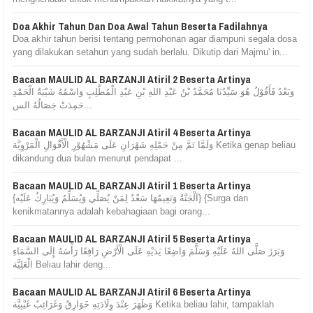
Doa Akhir Tahun Dan Doa Awal Tahun Beserta Fadilahnya
Doa akhir tahun berisi tentang permohonan agar diampuni segala dosa
yang dilakukan setahun yang sudah berlalu. Dikutip dari Majmu' in...
Bacaan MAULID AL BARZANJI Atiril 2 Beserta Artinya
وَبَعْدُ فَأَقُوْلُ هُوَ سَيِّدُنَا مُحَمَّدُ بْنُ عَبْدِ اللهِ بْنِ عَبْدِ الْمُطَّلِبِ وَاسْمُهُ شَيْبَةُ الْحَمْدِ
حَمِدَتْ خِصَالُهُ الس...
Bacaan MAULID AL BARZANJI Atiril 4 Beserta Artinya
وَلَمَّا تَمَّ مِنْ حَمْلِهِ شَهْرَانِ عَلَى مَشْهُوْرِ الْأَقْوَالِ الْمَرْوِيَّة Ketika genap beliau
dikandung dua bulan menurut pendapat ...
Bacaan MAULID AL BARZANJI Atiril 1 Beserta Artinya
{اَلْجَنَّةُ وَنَعِيمُهَا سَعْدٌ لِمَنْ يُصَلِّي وَيُسَلِّمُ وَيُبَارِكُ عَلَيْه} {Surga dan
kenikmatannya adalah kebahagiaan bagi orang...
Bacaan MAULID AL BARZANJI Atiril 5 Beserta Artinya
وَبَرَزَ صَلَّى اللهُ عَلَيْهِ وَسَلَّمَ وَاضِعًا يَدَيْهِ عَلَى الْأَرْضِ رَافِعًا رَأْسَهُ إِلَى السَّمَاءِ
الْعَلِيَّة Beliau lahir deng...
Bacaan MAULID AL BARZANJI Atiril 6 Beserta Artinya
وَظَهَرَ عِنْدَ وِلَادَتِهِ خَوَارِقُ وَغَرَائِبُ غَيْبِيَّة Ketika beliau lahir, tampaklah