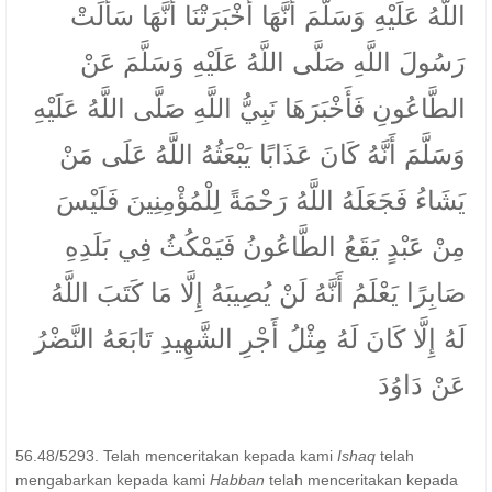
اللَّهُ عَلَيْهِ وَسَلَّمَ أَنَّهَا أَخْبَرَتْنَا أَنَّهَا سَأَلَتْ
رَسُولَ اللَّهِ صَلَّى اللَّهُ عَلَيْهِ وَسَلَّمَ عَنْ
الطَّاعُونِ فَأَخْبَرَهَا نَبِيُّ اللَّهِ صَلَّى اللَّهُ عَلَيْهِ
وَسَلَّمَ أَنَّهُ كَانَ عَذَابًا يَبْعَثُهُ اللَّهُ عَلَى مَنْ
يَشَاءُ فَجَعَلَهُ اللَّهُ رَحْمَةً لِلْمُؤْمِنِينَ فَلَيْسَ
مِنْ عَبْدٍ يَقَعُ الطَّاعُونُ فَيَمْكُثُ فِي بَلَدِهِ
صَابِرًا يَعْلَمُ أَنَّهُ لَنْ يُصِيبَهُ إِلَّا مَا كَتَبَ اللَّهُ
لَهُ إِلَّا كَانَ لَهُ مِثْلُ أَجْرِ الشَّهِيدِ تَابَعَهُ النَّضْرُ
عَنْ دَاوُدَ
56.48/5293. Telah menceritakan kepada kami
Ishaq
telah
mengabarkan kepada kami
Habban
telah menceritakan kepada