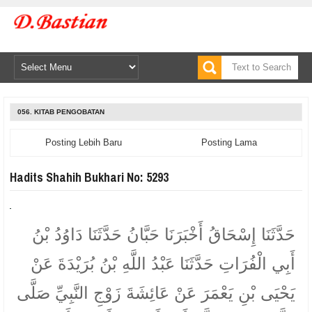
056. KITAB PENGOBATAN
Posting Lebih Baru
Posting Lama
Hadits Shahih Bukhari No: 5293
حَدَّثَنَا إِسْحَاقُ أَخْبَرَنَا حَبَّانُ حَدَّثَنَا دَاوُدُ بْنُ
أَبِي الْفُرَاتِ حَدَّثَنَا عَبْدُ اللَّهِ بْنُ بُرَيْدَةَ عَنْ
يَحْيَى بْنِ يَعْمَرَ عَنْ عَائِشَةَ زَوْجِ النَّبِيِّ صَلَّى