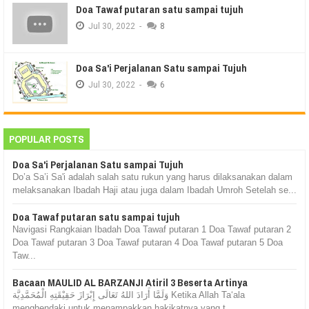
Doa Tawaf putaran satu sampai tujuh
Jul
30,
2022
-
8
Doa Sa'i Perjalanan Satu sampai Tujuh
Jul
30,
2022
-
6
POPULAR POSTS
Doa Sa'i Perjalanan Satu sampai Tujuh
Do’a Sa’i Sa'i adalah salah satu rukun yang harus dilaksanakan dalam
melaksanakan Ibadah Haji atau juga dalam Ibadah Umroh Setelah se...
Doa Tawaf putaran satu sampai tujuh
Navigasi Rangkaian Ibadah Doa Tawaf putaran 1 Doa Tawaf putaran 2
Doa Tawaf putaran 3 Doa Tawaf putaran 4 Doa Tawaf putaran 5 Doa
Taw...
Bacaan MAULID AL BARZANJI Atiril 3 Beserta Artinya
وَلَمَّا أَرَادَ اللهُ تَعَالَى إِبْرَازَ حَقِيْقَتِهِ الْمُحَمَّدِيَّة Ketika Allah Ta‘ala
menghendaki untuk menampakkan hakikatnya yang t...