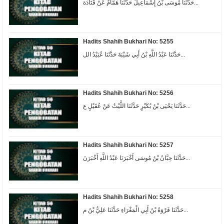
حَدَّثَنَا مُوسَى بْنُ إِسْمَاعِيلَ حَدَّثَنَا هَمَّامٌ عَنْ قَتَادَة...
Hadits Shahih Bukhari No: 5255
حَدَّثَنَا عَبْدُ اللَّهِ بْنُ أَبِي شَيْبَةَ حَدَّثَنَا عُبَيْدُ الل...
Hadits Shahih Bukhari No: 5256
حَدَّثَنَا يَحْيَى بْنُ بُكَيْرٍ حَدَّثَنَا اللَّيْثُ عَنْ عُقَيْلٍ ع...
Hadits Shahih Bukhari No: 5257
حَدَّثَنَا حِبَّانُ بْنُ مُوسَى أَخْبَرَنَا عَبْدُ اللَّهِ أَخْبَرَنَ...
Hadits Shahih Bukhari No: 5258
حَدَّثَنَا فَرْوَةُ بْنُ أَبِي الْمَغْرَاءِ حَدَّثَنَا عَلِيُّ بْنُ م...