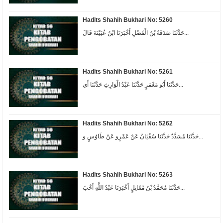
Hadits Shahih Bukhari No: 5260
حَدَّثَنَا صَدَقَةُ بْنُ الْفَضْلِ أَخْبَرَنَا ابْنُ عُيَيْنَةَ قَالَ...
Hadits Shahih Bukhari No: 5261
حَدَّثَنَا أَبُو مَعْمَرٍ حَدَّثَنَا عَبْدُ الْوَارِثِ حَدَّثَنَا أَي...
Hadits Shahih Bukhari No: 5262
حَدَّثَنَا مُسَدَّدٌ حَدَّثَنَا سُفْيَانُ عَنْ عَمْرٍو عَنْ طَاوُسٍ و...
Hadits Shahih Bukhari No: 5263
حَدَّثَنَا مُحَمَّدُ بْنُ مُقَاتِلٍ أَخْبَرَنَا عَبْدُ اللَّهِ أَخْبَ...