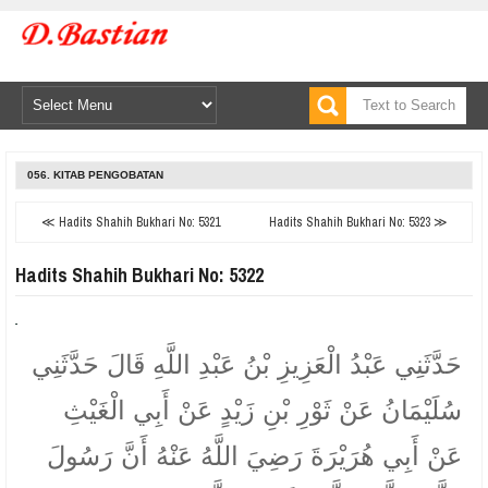
056. KITAB PENGOBATAN
≪ Hadits Shahih Bukhari No: 5321
Hadits Shahih Bukhari No: 5323 ≫
Hadits Shahih Bukhari No: 5322
حَدَّثَنِي عَبْدُ الْعَزِيزِ بْنُ عَبْدِ اللَّهِ قَالَ حَدَّثَنِي
سُلَيْمَانُ عَنْ ثَوْرِ بْنِ زَيْدٍ عَنْ أَبِي الْغَيْثِ
عَنْ أَبِي هُرَيْرَةَ رَضِيَ اللَّهُ عَنْهُ أَنَّ رَسُولَ