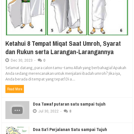
Ketahui 8 Tempat Miqat Saat Umroh, Syarat
dan Rukun serta Larangan-Larangannya
Dec
30,
2023
-
0
Selamat datang, para calon tamu-tamu Allah yang berbahagia! Apakah
Anda sedang merencanakan untuk menjalani ibadah umroh? Jika iya,
Anda berada di tempat yang tepat! Di a...
Read More
Doa Tawaf putaran satu sampai tujuh
Jul
30,
2022
-
8
Doa Sa'i Perjalanan Satu sampai Tujuh