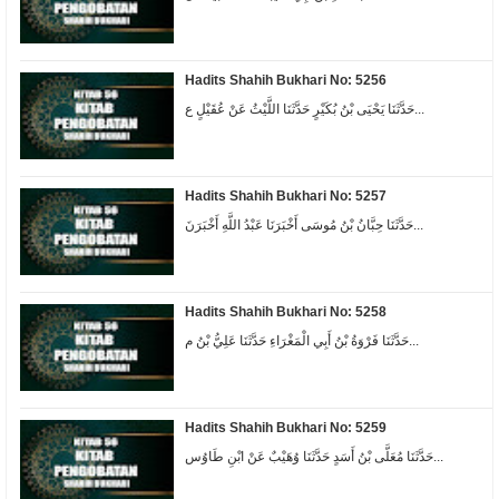
Hadits Shahih Bukhari No: 5256
حَدَّثَنَا يَحْيَى بْنُ بُكَيْرٍ حَدَّثَنَا اللَّيْثُ عَنْ عُقَيْلٍ ع...
Hadits Shahih Bukhari No: 5257
حَدَّثَنَا حِبَّانُ بْنُ مُوسَى أَخْبَرَنَا عَبْدُ اللَّهِ أَخْبَرَنَ...
Hadits Shahih Bukhari No: 5258
حَدَّثَنَا فَرْوَةُ بْنُ أَبِي الْمَغْرَاءِ حَدَّثَنَا عَلِيُّ بْنُ م...
Hadits Shahih Bukhari No: 5259
حَدَّثَنَا مُعَلَّى بْنُ أَسَدٍ حَدَّثَنَا وُهَيْبٌ عَنْ ابْنِ طَاوُس...