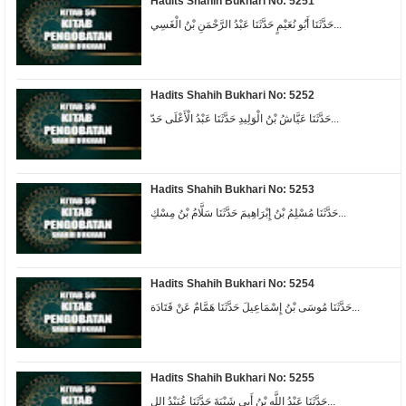
Hadits Shahih Bukhari No: 5251
حَدَّثَنَا أَبُو نُعَيْمٍ حَدَّثَنَا عَبْدُ الرَّحْمَنِ بْنُ الْغَسِي...
Hadits Shahih Bukhari No: 5252
حَدَّثَنَا عَيَّاشُ بْنُ الْوَلِيدِ حَدَّثَنَا عَبْدُ الْأَعْلَى حَدّ...
Hadits Shahih Bukhari No: 5253
حَدَّثَنَا مُسْلِمُ بْنُ إِبْرَاهِيمَ حَدَّثَنَا سَلَّامُ بْنُ مِسْكِ...
Hadits Shahih Bukhari No: 5254
حَدَّثَنَا مُوسَى بْنُ إِسْمَاعِيلَ حَدَّثَنَا هَمَّامٌ عَنْ قَتَادَة...
Hadits Shahih Bukhari No: 5255
حَدَّثَنَا عَبْدُ اللَّهِ بْنُ أَبِي شَيْبَةَ حَدَّثَنَا عُبَيْدُ الل...