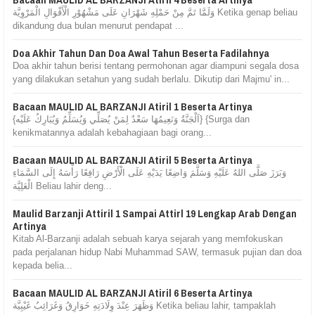
وَلَمَّا تَمَّ مِنْ حَمْلِهِ شَهْرَانِ عَلَى مَشْهُوْرِ الْأَقْوَالِ الْمَرْوِيَّة Ketika genap beliau
dikandung dua bulan menurut pendapat ...
Doa Akhir Tahun Dan Doa Awal Tahun Beserta Fadilahnya
Doa akhir tahun berisi tentang permohonan agar diampuni segala dosa
yang dilakukan setahun yang sudah berlalu. Dikutip dari Majmu' in...
Bacaan MAULID AL BARZANJI Atiril 1 Beserta Artinya
{اَلْجَنَّةُ وَنَعِيمُهَا سَعْدٌ لِمَنْ يُصَلِّي وَيُسَلِّمُ وَيُبَارِكُ عَلَيْه} {Surga dan
kenikmatannya adalah kebahagiaan bagi orang...
Bacaan MAULID AL BARZANJI Atiril 5 Beserta Artinya
وَبَرَزَ صَلَّى اللهُ عَلَيْهِ وَسَلَّمَ وَاضِعًا يَدَيْهِ عَلَى الْأَرْضِ رَافِعًا رَأْسَهُ إِلَى السَّمَاءِ
الْعَلِيَّة Beliau lahir deng...
Maulid Barzanji Attiril 1 Sampai Attirl 19 Lengkap Arab Dengan
Artinya
Kitab Al-Barzanji adalah sebuah karya sejarah yang memfokuskan
pada perjalanan hidup Nabi Muhammad SAW, termasuk pujian dan doa
kepada belia...
Bacaan MAULID AL BARZANJI Atiril 6 Beserta Artinya
وَظَهَرَ عِنْدَ وِلَادَتِهِ خَوَارِقُ وَغَرَائِبُ غَيْبِيَّة Ketika beliau lahir, tampaklah