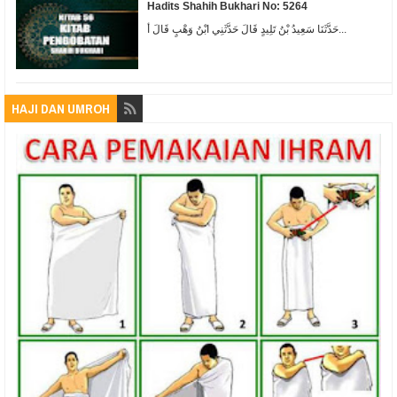
Hadits Shahih Bukhari No: 5264
حَدَّثَنَا سَعِيدُ بْنُ تَلِيدٍ قَالَ حَدَّثَنِي ابْنُ وَهْبٍ قَالَ أ...
HAJI DAN UMROH