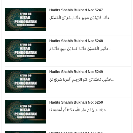
Hadits Shahih Bukhari No: 5247
حَدَّثَنَا قُتَيْبَةُ بْنُ سَعِيدٍ حَدَّثَنَا بِشْرُ بْنُ الْمُفَضَّل...
Hadits Shahih Bukhari No: 5248
حَدَّثَنِي الْحُسَيْنُ حَدَّثَنَا أَحْمَدُ بْنُ مَنِيعٍ حَدَّثَنَا مَ...
Hadits Shahih Bukhari No: 5249
حَدَّثَنِي مُحَمَّدُ بْنُ عَبْدِ الرَّحِيمِ أَخْبَرَنَا سُرَيْجُ بْنُ...
Hadits Shahih Bukhari No: 5250
حَدَّثَنَا عَلِيُّ بْنُ عَبْدِ اللَّهِ حَدَّثَنَا أَبُو أُسَامَةَ قَا...