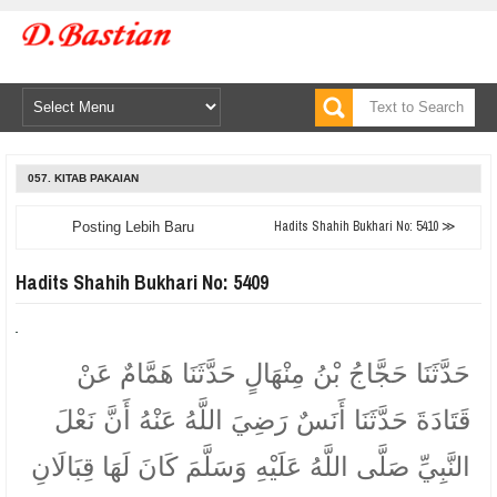
057. KITAB PAKAIAN
Hadits Shahih Bukhari No: 5410 ≫
Posting Lebih Baru
Hadits Shahih Bukhari No: 5409
حَدَّثَنَا حَجَّاجُ بْنُ مِنْهَالٍ حَدَّثَنَا هَمَّامٌ عَنْ
قَتَادَةَ حَدَّثَنَا أَنَسٌ رَضِيَ اللَّهُ عَنْهُ أَنَّ نَعْلَ
النَّبِيِّ صَلَّى اللَّهُ عَلَيْهِ وَسَلَّمَ كَانَ لَهَا قِبَالَانِ