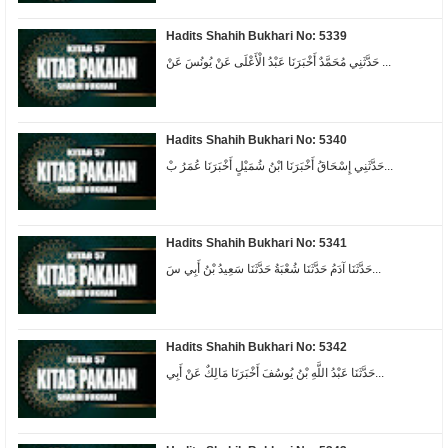
Hadits Shahih Bukhari No: 5339
حَدَّثَنِي مُحَمَّدٌ أَخْبَرَنَا عَبْدُ الْأَعْلَى عَنْ يُونُسَ عَنْ ...
Hadits Shahih Bukhari No: 5340
حَدَّثَنِي إِسْحَاقُ أَخْبَرَنَا ابْنُ شُمَيْلٍ أَخْبَرَنَا عُمَرُ بْ...
Hadits Shahih Bukhari No: 5341
حَدَّثَنَا آدَمُ حَدَّثَنَا شُعْبَةُ حَدَّثَنَا سَعِيدُ بْنُ أَبِي سَ...
Hadits Shahih Bukhari No: 5342
حَدَّثَنَا عَبْدُ اللَّهِ بْنُ يُوسُفَ أَخْبَرَنَا مَالِكٌ عَنْ أَبِي...