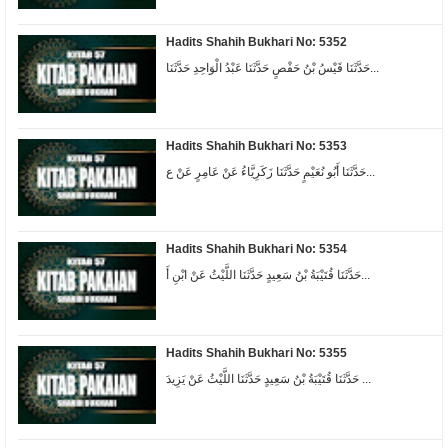
Hadits Shahih Bukhari No: 5352
حَدَّثَنَا قَيْسُ بْنُ حَفْصٍ حَدَّثَنَا عَبْدُ الْوَاحِدِ حَدَّثَنَا...
Hadits Shahih Bukhari No: 5353
حَدَّثَنَا أَبُو نُعَيْمٍ حَدَّثَنَا زَكَرِيَّاءُ عَنْ عَامِرٍ عَنْ ع...
Hadits Shahih Bukhari No: 5354
حَدَّثَنَا قُتَيْبَةُ بْنُ سَعِيدٍ حَدَّثَنَا اللَّيْثُ عَنْ ابْنِ أَ...
Hadits Shahih Bukhari No: 5355
حَدَّثَنَا قُتَيْبَةُ بْنُ سَعِيدٍ حَدَّثَنَا اللَّيْثُ عَنْ يَزِيدَ ...