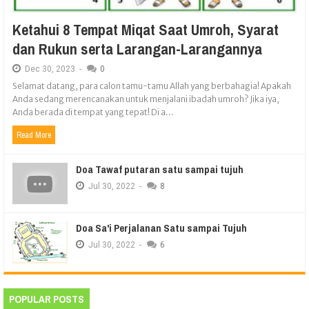
Ketahui 8 Tempat Miqat Saat Umroh, Syarat
dan Rukun serta Larangan-Larangannya
Dec
30,
2023
-
0
Selamat datang, para calon tamu-tamu Allah yang berbahagia! Apakah
Anda sedang merencanakan untuk menjalani ibadah umroh? Jika iya,
Anda berada di tempat yang tepat! Di a...
Read More
Doa Tawaf putaran satu sampai tujuh
Jul
30,
2022
-
8
Doa Sa'i Perjalanan Satu sampai Tujuh
Jul
30,
2022
-
6
POPULAR POSTS