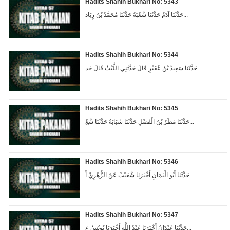
Hadits Shahih Bukhari No: 5343
حَدَّثَنَا آدَمُ حَدَّثَنَا شُعْبَةُ حَدَّثَنَا مُحَمَّدُ بْنُ زِيَاد...
Hadits Shahih Bukhari No: 5344
حَدَّثَنَا سَعِيدُ بْنُ عُفَيْرٍ قَالَ حَدَّثَنِي اللَّيْثُ قَالَ حَد...
Hadits Shahih Bukhari No: 5345
حَدَّثَنَا مَطَرُ بْنُ الْفَضْلِ حَدَّثَنَا شَبَابَةُ حَدَّثَنَا شُعْ...
Hadits Shahih Bukhari No: 5346
حَدَّثَنَا أَبُو الْيَمَانِ أَخْبَرَنَا شُعَيْبٌ عَنْ الزُّهْرِيِّ أَ...
Hadits Shahih Bukhari No: 5347
حَدَّثَنَا عَبْدَانُ أَخْبَرَنَا عَبْدُ اللَّهِ أَخْبَرَنَا يُونُسُ ع...