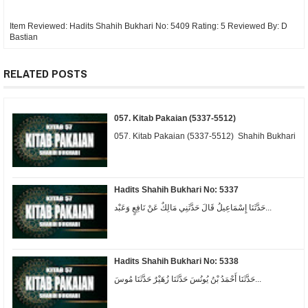
Item Reviewed:
Hadits Shahih Bukhari No: 5409
Rating:
5
Reviewed By:
D
Bastian
RELATED POSTS
057. Kitab Pakaian (5337-5512)
057. Kitab Pakaian (5337-5512) Shahih Bukhari
Hadits Shahih Bukhari No: 5337
حَدَّثَنَا إِسْمَاعِيلُ قَالَ حَدَّثَنِي مَالِكٌ عَنْ نَافِعٍ وَعَبْد...
Hadits Shahih Bukhari No: 5338
حَدَّثَنَا أَحْمَدُ بْنُ يُونُسَ حَدَّثَنَا زُهَيْرٌ حَدَّثَنَا مُوسَ...