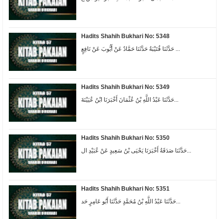
Hadits Shahih Bukhari No: 5348
حَدَّثَنَا قُتَيْبَةُ حَدَّثَنَا حَمَّادٌ عَنْ أَيُّوبَ عَنْ نَافِعٍ ...
Hadits Shahih Bukhari No: 5349
حَدَّثَنَا عَبْدُ اللَّهِ بْنُ عُثْمَانَ أَخْبَرَنَا ابْنُ عُيَيْنَةَ...
Hadits Shahih Bukhari No: 5350
حَدَّثَنَا صَدَقَةُ أَخْبَرَنَا يَحْيَى بْنُ سَعِيدٍ عَنْ عُبَيْدِ ال...
Hadits Shahih Bukhari No: 5351
حَدَّثَنَا عَبْدُ اللَّهِ بْنُ مُحَمَّدٍ حَدَّثَنَا أَبُو عَامِرٍ حَد...