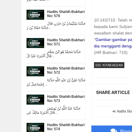
Hadits Shahih Bukhari
No: 570
10.143/710. Telah 
حَدَّثَنَا سُلَيْمَانُ بْنُ حَرْبٍ قَالَ
kepada kami
Sufya
حَدَّثَنَا حَمَّادُ بْنُ زَ...
wasallam shalat de
"
Gambar-gambar pad
Hadits Shahih Bukhari
No: 571
dia mengganti denga
حَدَّثَنَا مُحَمَّدٌ هُوَ ابْنُ سَلَامٍ
(HR Bukhari: 710)
قَالَ أَخْبَرَنَا عَبْدُ الْ...
010. KITAB ADZAN
Hadits Shahih Bukhari
No: 572
حَدَّثَنَا عَلِيُّ بْنُ عَبْدِ اللَّهِ حَدَّثَنَا
إِسْمَاعِيلُ بْنُ ...
SHARE ARTICLE
Hadits Shahih Bukhari
No: 573
حَدَّثَنَا عَبْدُ اللَّهِ بْنُ يُوسُفَ
≪ Hadits Shah
قَالَ أَخْبَرَنَا مَالِكٌ عَن...
Hadits Shahih Bukhari
No: 574
Blog