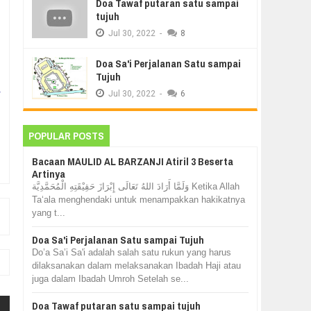
Doa Tawaf putaran satu sampai
tujuh
Jul
30,
2022
-
8
Doa Sa'i Perjalanan Satu sampai
Tujuh
r
Jul
30,
2022
-
6
POPULAR POSTS
Bacaan MAULID AL BARZANJI Atiril 3 Beserta
Artinya
وَلَمَّا أَرَادَ اللهُ تَعَالَى إِبْرَازَ حَقِيْقَتِهِ الْمُحَمَّدِيَّة Ketika Allah
Ta‘ala menghendaki untuk menampakkan hakikatnya
yang t...
Doa Sa'i Perjalanan Satu sampai Tujuh
Do’a Sa’i Sa'i adalah salah satu rukun yang harus
dilaksanakan dalam melaksanakan Ibadah Haji atau
juga dalam Ibadah Umroh Setelah se...
Doa Tawaf putaran satu sampai tujuh