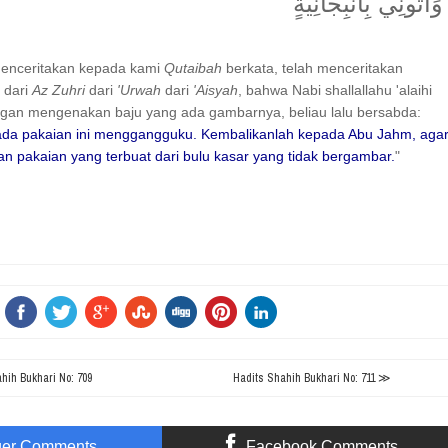
وَأْتُونِي بِأَنْبِجَانِيَّةٍ
menceritakan kepada kami
Qutaibah
berkata, telah menceritakan
n
dari
Az Zuhri
dari
'Urwah
dari
'Aisyah
, bahwa Nabi shallallahu 'alaihi
ngan mengenakan baju yang ada gambarnya, beliau lalu bersabda:
a pakaian ini menggangguku. Kembalikanlah kepada Abu Jahm, aga
n pakaian yang terbuat dari bulu kasar yang tidak bergambar.
"
ih Bukhari No: 709
Hadits Shahih Bukhari No: 711 ≫
ger Comments
Facebook Comments