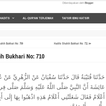
Diberdayakan oleh
Blogger
.
HADITS
AL-QUR'AN TERJEMAH
TAFSIR IBNU KATSIR
hih Bukhari No: 709
Hadits Shahih Bukhari No: 711 ≫
ih Bukhari No: 710
حَدَّثَنَا قُتَيْبَةُ قَالَ حَدَّثَنَا سُفْيَانُ عَنْ الزُّهْرِيِّ عَنْ 
عَائِشَةَ أَنَّ النَّبِيَّ صَلَّى اللَّهُ عَلَيْهِ وَسَلَّمَ صَلَّى ف
أَعْلَامٌ فَقَالَ شَغَلَتْنِي أَعْلَامُ هَذِهِ اذْهَبُوا بِهَا إِلَى أ