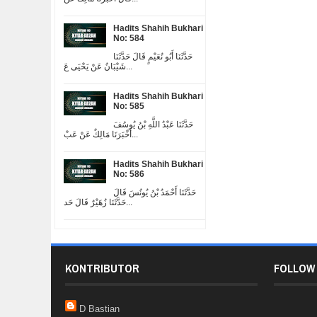
Hadits Shahih Bukhari
No: 584
حَدَّثَنَا أَبُو نُعَيْمٍ قَالَ حَدَّثَنَا
شَيْبَانُ عَنْ يَحْيَى عَ...
Hadits Shahih Bukhari
No: 585
حَدَّثَنَا عَبْدُ اللَّهِ بْنُ يُوسُفَ
أَخْبَرَنَا مَالِكٌ عَنْ عَبْ...
Hadits Shahih Bukhari
No: 586
حَدَّثَنَا أَحْمَدُ بْنُ يُونُسَ قَالَ
حَدَّثَنَا زُهَيْرٌ قَالَ حَد...
KONTRIBUTOR
FOLLOW
D Bastian