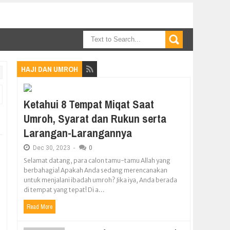
HAJI DAN UMROH
Ketahui 8 Tempat Miqat Saat
Umroh, Syarat dan Rukun serta
Larangan-Larangannya
Dec
30,
2023
-
0
Selamat datang, para calon tamu-tamu Allah yang
berbahagia! Apakah Anda sedang merencanakan
untuk menjalani ibadah umroh? Jika iya, Anda berada
di tempat yang tepat! Di a...
Read More