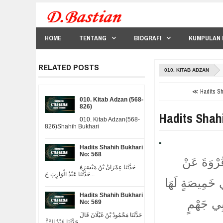
HOME
TENTANG
BIOGRAFI
KUMPULAN 
RELATED POSTS
010. KITAB ADZAN
≪ Hadits Sha
010. Kitab Adzan (568-
826)
Hadits Shah
010. Kitab Adzan(568-
826)Shahih Bukhari
Hadits Shahih Bukhari
No: 568
عُرْوَةَ عَنْ
حَدَّثَنَا عِمْرَانُ بْنُ مَيْسَرَةَ
حَدَّثَنَا عَبْدُ الْوَارِثِ حَ...
ِي خَمِيصَةٍ لَهَا
Hadits Shahih Bukhari
َبِي جَهْمٍ
No: 569
حَدَّثَنَا مَحْمُودُ بْنُ غَيْلَانَ قَالَ
حَدَّثَنَا عَبْدُ الرَّزَّ...