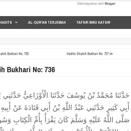
Diberdayakan oleh
Blogger
.
HADITS
AL-QUR'AN TERJEMAH
TAFSIR IBNU KATSIR
hih Bukhari No: 735
Hadits Shahih Bukhari No: 737 ≫
ih Bukhari No: 736
حَدَّثَنَا مُحَمَّدُ بْنُ يُوسُفَ حَدَّثَنَا الْأَوْزَاعِيُّ حَدَّثَنِي 
أَبِي كَثِيرٍ حَدَّثَنِي عَبْدُ اللَّهِ بْنُ أَبِي قَتَادَةَ عَنْ أَبِيهِ أَ
صَلَّى اللَّهُ عَلَيْهِ وَسَلَّمَ كَانَ يَقْرَأُ بِأُمِّ الْكِتَابِ وَسُ