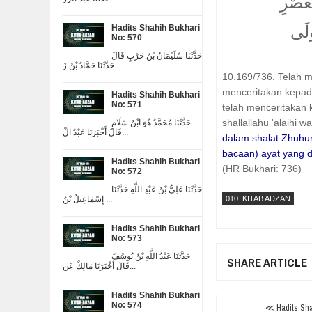
ْعَصْرِ
ولَى
Hadits Shahih Bukhari
No: 570
حَدَّثَنَا سُلَيْمَانُ بْنُ حَرْبٍ قَالَ
حَدَّثَنَا حَمَّادُ بْنُ زَ...
10.169/736. Telah 
menceritakan kepa
Hadits Shahih Bukhari
No: 571
telah menceritakan
shallallahu 'alaihi 
حَدَّثَنَا مُحَمَّدٌ هُوَ ابْنُ سَلَامٍ
قَالَ أَخْبَرَنَا عَبْدُ الْ...
dalam shalat Zhuhu
bacaan) ayat yang 
Hadits Shahih Bukhari
(HR Bukhari: 736)
No: 572
حَدَّثَنَا عَلِيُّ بْنُ عَبْدِ اللَّهِ حَدَّثَنَا
إِسْمَاعِيلُ بْنُ ...
010. KITAB ADZAN
Hadits Shahih Bukhari
No: 573
حَدَّثَنَا عَبْدُ اللَّهِ بْنُ يُوسُفَ
SHARE ARTICLE
قَالَ أَخْبَرَنَا مَالِكٌ عَن...
Hadits Shahih Bukhari
No: 574
≪ Hadits Shah