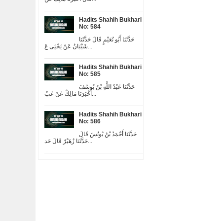
Hadits Shahih Bukhari
No: 584
حَدَّثَنَا أَبُو نُعَيْمٍ قَالَ حَدَّثَنَا
شَيْبَانُ عَنْ يَحْيَى عَ...
Hadits Shahih Bukhari
No: 585
حَدَّثَنَا عَبْدُ اللَّهِ بْنُ يُوسُفَ
أَخْبَرَنَا مَالِكٌ عَنْ عَبْ...
Hadits Shahih Bukhari
No: 586
حَدَّثَنَا أَحْمَدُ بْنُ يُونُسَ قَالَ
حَدَّثَنَا زُهَيْرٌ قَالَ حَد...