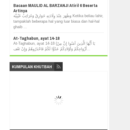
Bacaan MAULID AL BARZANJI Atiril 6 Beserta
Artinya
وَظَهَرَ عِنْدَ وِلَادَتِهِ خَوَارِقُ وَغَرَائِبُ غَيْبِيَّة Ketika beliau lahir,
tampaklah beberapa hal yang luar biasa dan hal-hal
ghaib ...
At-Taghabun, ayat 14-18
At-Taghabun, ayat 14-18 {يَا أَيُّهَا الَّذِينَ آمَنُوا إِنَّ مِنْ
أَزْوَاجِكُمْ وَأَوْلادِكُمْ عَدُوًّا لَكُمْ فَاحْذَرُوهُمْ وَإِنْ تَعْف...
KUMPULAN KHUTBAH