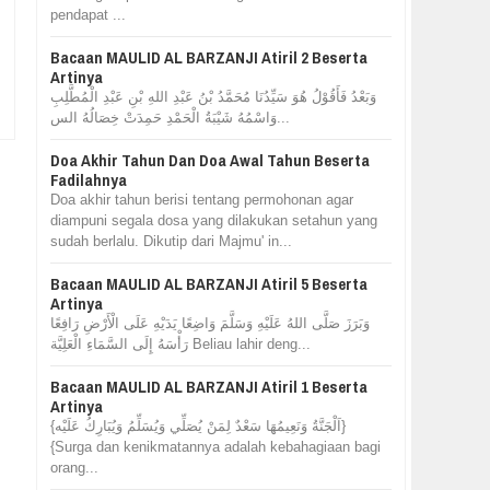
pendapat ...
Bacaan MAULID AL BARZANJI Atiril 2 Beserta
Artinya
وَبَعْدُ فَأَقُوْلُ هُوَ سَيِّدُنَا مُحَمَّدُ بْنُ عَبْدِ اللهِ بْنِ عَبْدِ الْمُطَّلِبِ
وَاسْمُهُ شَيْبَةُ الْحَمْدِ حَمِدَتْ خِصَالُهُ الس...
Doa Akhir Tahun Dan Doa Awal Tahun Beserta
Fadilahnya
Doa akhir tahun berisi tentang permohonan agar
diampuni segala dosa yang dilakukan setahun yang
sudah berlalu. Dikutip dari Majmu' in...
Bacaan MAULID AL BARZANJI Atiril 5 Beserta
Artinya
وَبَرَزَ صَلَّى اللهُ عَلَيْهِ وَسَلَّمَ وَاضِعًا يَدَيْهِ عَلَى الْأَرْضِ رَافِعًا
رَأْسَهُ إِلَى السَّمَاءِ الْعَلِيَّة Beliau lahir deng...
Bacaan MAULID AL BARZANJI Atiril 1 Beserta
Artinya
{اَلْجَنَّةُ وَنَعِيمُهَا سَعْدٌ لِمَنْ يُصَلِّي وَيُسَلِّمُ وَيُبَارِكُ عَلَيْه}
{Surga dan kenikmatannya adalah kebahagiaan bagi
orang...