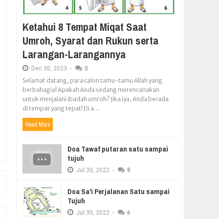
Ketahui 8 Tempat Miqat Saat
Umroh, Syarat dan Rukun serta
Larangan-Larangannya
Dec
30,
2023
-
0
Selamat datang, para calon tamu-tamu Allah yang
berbahagia! Apakah Anda sedang merencanakan
untuk menjalani ibadah umroh? Jika iya, Anda berada
di tempat yang tepat! Di a...
Read More
Doa Tawaf putaran satu sampai
tujuh
Jul
30,
2022
-
8
Doa Sa'i Perjalanan Satu sampai
Tujuh
Jul
30,
2022
-
6