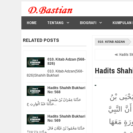
HOME
TENTANG
BIOGRAFI
KUMPULAN 
RELATED POSTS
010. KITAB ADZAN
≪ Hadits Sha
010. Kitab Adzan (568-
826)
Hadits Shah
010. Kitab Adzan(568-
826)Shahih Bukhari
Hadits Shahih Bukhari
No: 568
يَحْيَى بْنُ
حَدَّثَنَا عِمْرَانُ بْنُ مَيْسَرَةَ
حَدَّثَنَا عَبْدُ الْوَارِثِ حَ...
نَّ النَّبِيَّ
Hadits Shahih Bukhari
ورَةٍ مَعَهَا
No: 569
حَدَّثَنَا مَحْمُودُ بْنُ غَيْلَانَ قَالَ
حَدَّثَنَا عَبْدُ الرَّزَّ...