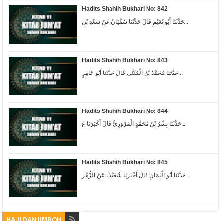
Hadits Shahih Bukhari No: 842
حَدَّثَنَا أَبُو نُعَيْمٍ قَالَ حَدَّثَنَا سُفْيَانُ عَنْ سَعْدِ بْن...
Hadits Shahih Bukhari No: 843
حَدَّثَنَا مُحَمَّدُ بْنُ الْمُثَنَّى قَالَ حَدَّثَنَا أَبُو عَامِرٍ...
Hadits Shahih Bukhari No: 844
حَدَّثَنَا بِشْرُ بْنُ مُحَمَّدٍ الْمَرْوَزِيُّ قَالَ أَخْبَرَنَا عَ...
Hadits Shahih Bukhari No: 845
حَدَّثَنَا أَبُو الْيَمَانِ قَالَ أَخْبَرَنَا شُعَيْبٌ عَنْ الزُّهْر...
HAJI DAN UMROH