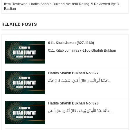
Item Reviewed:
Hadits Shahih Bukhari No: 890
Rating:
5
Reviewed By:
D
Bastian
RELATED POSTS
011. Kitab Jumat (827-1160)
011. Kitab Jumat(827-1160)Shahih Bukhari
Hadits Shahih Bukhari No: 827
ﺣَﺪَّﺛَﻨَﺎ ﺃَﺑُﻮ ﺍﻟْﻴَﻤَﺎﻥِ ﻗَﺎﻝَ ﺃَﺧْﺒَﺮَﻧَﺎ ﺷُﻌَﻴْﺐٌ ﻗَﺎﻝَ ﺣَﺪَّﺛَﻨ...
Hadits Shahih Bukhari No: 828
حَدَّثَنَا عَبْدُ اللَّهِ بْنُ يُوسُفَ قَالَ أَخْبَرَنَا مَالِكٌ عَن...