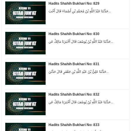
Hadits Shahih Bukhari No: 829
حَدَّثَنَا عَبْدُ اللَّهِ بْنُ مُحَمَّدِ بْنِ أَسْمَاءَ قَالَ أَخْبَ...
Hadits Shahih Bukhari No: 830
حَدَّثَنَا عَبْدُ اللَّهِ بْنُ يُوسُفَ قَالَ أَخْبَرَنَا مَالِكٌ عَن...
Hadits Shahih Bukhari No: 831
حَدَّثَنَا عَلِيُّ بْنُ عَبْدِ اللَّهِ بْنِ جَعْفَرٍ قَالَ حَدَّثَنَ...
Hadits Shahih Bukhari No: 832
حَدَّثَنَا عَبْدُ اللَّهِ بْنُ يُوسُفَ قَالَ أَخْبَرَنَا مَالِكٌ عَن...
Hadits Shahih Bukhari No: 833