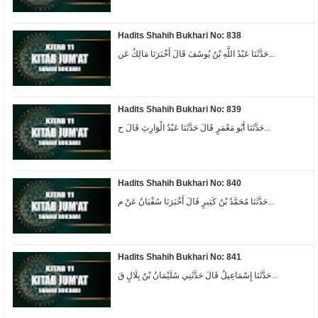
Hadits Shahih Bukhari No: 838
حَدَّثَنَا عَبْدُ اللَّهِ بْنُ يُوسُفَ قَالَ أَخْبَرَنَا مَالِكٌ عَن...
Hadits Shahih Bukhari No: 839
حَدَّثَنَا أَبُو مَعْمَرٍ قَالَ حَدَّثَنَا عَبْدُ الْوَارِثِ قَالَ ح...
Hadits Shahih Bukhari No: 840
حَدَّثَنَا مُحَمَّدُ بْنُ كَثِيرٍ قَالَ أَخْبَرَنَا سُفْيَانُ عَنْ م...
Hadits Shahih Bukhari No: 841
حَدَّثَنَا إِسْمَاعِيلُ قَالَ حَدَّثَنِي سُلَيْمَانُ بْنُ بِلَالٍ قَ...