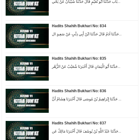
بَاب حَدَّثَنَا أَبُو نُعَيْمٍ قَالَ حَدَّثَنَا شَيْبَانُ عَنْ يَحْي...
Hadits Shahih Bukhari No: 834
حَدَّثَنَا آدَمُ قَالَ حَدَّثَنَا ابْنُ أَبِي ذِئْبٍ عَنْ سَعِيدٍ ال...
Hadits Shahih Bukhari No: 835
حَدَّثَنَا أَبُو الْيَمَانِ قَالَ أَخْبَرَنَا شُعَيْبٌ عَنْ الزُّهْر...
Hadits Shahih Bukhari No: 836
حَدَّثَنَا إِبْرَاهِيمُ بْنُ مُوسَى قَالَ أَخْبَرَنَا هِشَامٌ أَنَّ ...
Hadits Shahih Bukhari No: 837
حَدَّثَنَا عَبْدُ اللَّهِ بْنُ يُوسُفَ قَالَ أَخْبَرَنَا مَالِكٌ عَن...