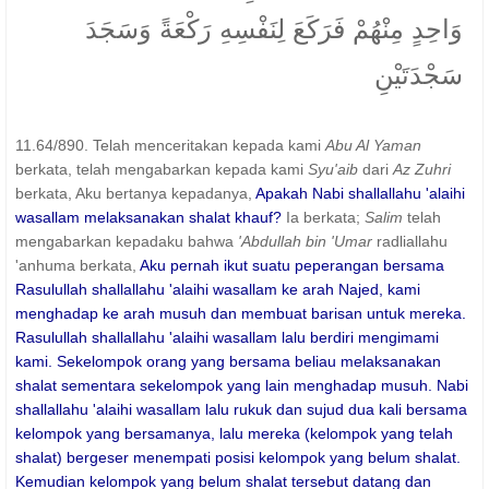
وَاحِدٍ مِنْهُمْ فَرَكَعَ لِنَفْسِهِ رَكْعَةً وَسَجَدَ
سَجْدَتَيْنِ
11.64/890. Telah menceritakan kepada kami
Abu Al Yaman
berkata, telah mengabarkan kepada kami
Syu'aib
dari
Az Zuhri
berkata, Aku bertanya kepadanya,
Apakah Nabi shallallahu 'alaihi
wasallam melaksanakan shalat khauf?
Ia berkata;
Salim
telah
mengabarkan kepadaku bahwa
'Abdullah bin 'Umar
radliallahu
'anhuma berkata,
Aku pernah ikut suatu peperangan bersama
Rasulullah shallallahu 'alaihi wasallam ke arah Najed, kami
menghadap ke arah musuh dan membuat barisan untuk mereka.
Rasulullah shallallahu 'alaihi wasallam lalu berdiri mengimami
kami. Sekelompok orang yang bersama beliau melaksanakan
shalat sementara sekelompok yang lain menghadap musuh. Nabi
shallallahu 'alaihi wasallam lalu rukuk dan sujud dua kali bersama
kelompok yang bersamanya, lalu mereka (kelompok yang telah
shalat) bergeser menempati posisi kelompok yang belum shalat.
Kemudian kelompok yang belum shalat tersebut datang dan