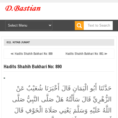
011. KITAB JUMAT
≪ Hadits Shahih Bukhari No: 889
Hadits Shahih Bukhari No: 891 ≫
Hadits Shahih Bukhari No: 890
حَدَّثَنَا أَبُو الْيَمَانِ قَالَ أَخْبَرَنَا شُعَيْبٌ عَنْ
الزُّهْرِيِّ قَالَ سَأَلْتُهُ هَلْ صَلَّى النَّبِيُّ صَلَّى
اللَّهُ عَلَيْهِ وَسَلَّمَ يَعْنِي صَلَاةَ الْخَوْفِ قَالَ