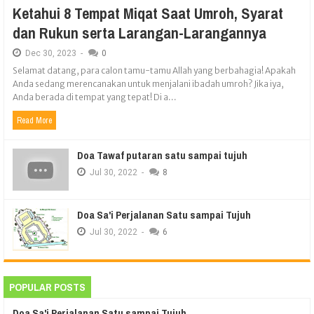
Ketahui 8 Tempat Miqat Saat Umroh, Syarat
dan Rukun serta Larangan-Larangannya
Dec
30,
2023
-
0
Selamat datang, para calon tamu-tamu Allah yang berbahagia! Apakah
Anda sedang merencanakan untuk menjalani ibadah umroh? Jika iya,
Anda berada di tempat yang tepat! Di a...
Read More
Doa Tawaf putaran satu sampai tujuh
Jul
30,
2022
-
8
Doa Sa'i Perjalanan Satu sampai Tujuh
Jul
30,
2022
-
6
POPULAR POSTS
Doa Sa'i Perjalanan Satu sampai Tujuh