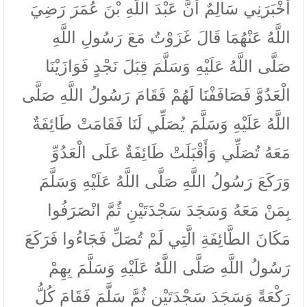
أَخْبَرَنِي سَالِمٌ أَنَّ عَبْدَ اللَّهِ بْنَ عُمَرَ رَضِيَ
اللَّهُ عَنْهُمَا قَالَ غَزَوْتُ مَعَ رَسُولِ اللَّهِ
صَلَّى اللَّهُ عَلَيْهِ وَسَلَّمَ قِبَلَ نَجْدٍ فَوَازَيْنَا
الْعَدُوَّ فَصَافَفْنَا لَهُمْ فَقَامَ رَسُولُ اللَّهِ صَلَّى
اللَّهُ عَلَيْهِ وَسَلَّمَ يُصَلِّي لَنَا فَقَامَتْ طَائِفَةٌ
مَعَهُ تُصَلِّي وَأَقْبَلَتْ طَائِفَةٌ عَلَى الْعَدُوِّ
وَرَكَعَ رَسُولُ اللَّهِ صَلَّى اللَّهُ عَلَيْهِ وَسَلَّمَ
بِمَنْ مَعَهُ وَسَجَدَ سَجْدَتَيْنِ ثُمَّ انْصَرَفُوا
مَكَانَ الطَّائِفَةِ الَّتِي لَمْ تُصَلِّ فَجَاءُوا فَرَكَعَ
رَسُولُ اللَّهِ صَلَّى اللَّهُ عَلَيْهِ وَسَلَّمَ بِهِمْ
رَكْعَةً وَسَجَدَ سَجْدَتَيْنِ ثُمَّ سَلَّمَ فَقَامَ كُلُّ