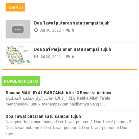
Read More
Doa Tawaf putaran satu sampai tujuh
Jul
30,
2022
-
8
Doa Sa'i Perjalanan Satu sampai Tujuh
Jul
30,
2022
-
6
POPULAR POSTS
Bacaan MAULID AL BARZANJI Atiril 3 Beserta Artinya
وَلَمَّا أَرَادَ اللهُ تَعَالَى إِبْرَازَ حَقِيْقَتِهِ الْمُحَمَّدِيَّة Ketika Allah Ta‘ala
menghendaki untuk menampakkan hakikatnya yang t...
Doa Tawaf putaran satu sampai tujuh
Navigasi Rangkaian Ibadah Doa Tawaf putaran 1 Doa Tawaf putaran 2
Doa Tawaf putaran 3 Doa Tawaf putaran 4 Doa Tawaf putaran 5 Doa
Taw...