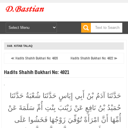
048. KITAB TALAQ
≪ Hadits Shahih Bukhari No: 4920
Hadits Shahih Bukhari No: 4922 ≫
Hadits Shahih Bukhari No: 4921
حَدَّثَنَا آدَمُ بْنُ أَبِي إِيَاسٍ حَدَّثَنَا شُعْبَةُ حَدَّثَنَا
حُمَيْدُ بْنُ نَافِعٍ عَنْ زَيْنَبَ بِنْتِ أُمِّ سَلَمَةَ عَنْ
أُمِّهَا أَنَّ امْرَأَةً تُوُفِّيَ زَوْجُهَا فَخَشُوا عَلَى