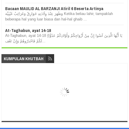
Bacaan MAULID AL BARZANJI Atiril 6 Beserta Artinya
وَظَهَرَ عِنْدَ وِلَادَتِهِ خَوَارِقُ وَغَرَائِبُ غَيْبِيَّة Ketika beliau lahir, tampaklah
beberapa hal yang luar biasa dan hal-hal ghaib ...
At-Taghabun, ayat 14-18
At-Taghabun, ayat 14-18 {يَا أَيُّهَا الَّذِينَ آمَنُوا إِنَّ مِنْ أَزْوَاجِكُمْ وَأَوْلادِكُمْ عَدُوًّا
لَكُمْ فَاحْذَرُوهُمْ وَإِنْ تَعْف...
KUMPULAN KHUTBAH