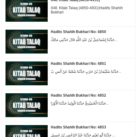
048. Kitab Talaq (4850-4931)
048. Kitab Talaq (4850-4931)Hadits Shahih
Bukhari
Hadits Shahih Bukhari No: 4850
حَدَّثَنَا إِسْمَاعِيلُ بْنُ عَبْدِ اللَّهِ قَالَ حَدَّثَنِي مَالِكٌ...
Hadits Shahih Bukhari No: 4851
حَدَّثَنَا سُلَيْمَانُ بْنُ حَرْبٍ حَدَّثَنَا شُعْبَةُ عَنْ أَنَسِ بْ...
Hadits Shahih Bukhari No: 4852
حَدَّثَنَا الْحُمَيْدِيُّ حَدَّثَنَا الْوَلِيدُ حَدَّثَنَا الْأَوْزَا...
Hadits Shahih Bukhari No: 4853
حَدَّثَنَا أَبُو نُعَيْمٍ حَدَّثَنَا عَبْدُ الرَّحْمَنِ بْنُ غَسِيلٍ ...