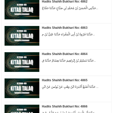
Hadits Shahih Bukhari No: 4862
حَدَّثَنِي الْحَسَنُ بْنُ مُحَمَّدِ بْنِ صَبَّاحٍ حَدَّثَنَا حَجَّاجٌ...
Hadits Shahih Bukhari No: 4863
حَدَّثَنَا فَرْوَةُ بْنُ أَبِي الْمَغْرَاءِ حَدَّثَنَا عَلِيُّ بْنُ م...
Hadits Shahih Bukhari No: 4864
حَدَّثَنَا مُسْلِمُ بْنُ إِبْرَاهِيمَ حَدَّثَنَا هِشَامٌ حَدَّثَنَا ق...
Hadits Shahih Bukhari No: 4865
حَدَّثَنَا أَصْبَغُ أَخْبَرَنَا ابْنُ وَهْبٍ عَنْ يُونُسَ عَنْ ابْنِ ...
Hadits Shahih Bukhari No: 4866
حَدَّثَنَا أَبُو الْيَمَانِ أَخْبَرَنَا شُعَيْبٌ عَنْ الزُّهْرِيِّ قَ...