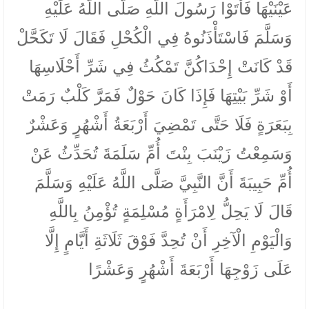
عَيْنَيْهَا فَأَتَوْا رَسُولَ اللَّهِ صَلَّى اللَّهُ عَلَيْهِ
وَسَلَّمَ فَاسْتَأْذَنُوهُ فِي الْكُحْلِ فَقَالَ لَا تَكَحَّلْ
قَدْ كَانَتْ إِحْدَاكُنَّ تَمْكُثُ فِي شَرِّ أَحْلَاسِهَا
أَوْ شَرِّ بَيْتِهَا فَإِذَا كَانَ حَوْلٌ فَمَرَّ كَلْبٌ رَمَتْ
بِبَعَرَةٍ فَلَا حَتَّى تَمْضِيَ أَرْبَعَةُ أَشْهُرٍ وَعَشْرٌ
وَسَمِعْتُ زَيْنَبَ بِنْتَ أُمِّ سَلَمَةَ تُحَدِّثُ عَنْ
أُمِّ حَبِيبَةَ أَنَّ النَّبِيَّ صَلَّى اللَّهُ عَلَيْهِ وَسَلَّمَ
قَالَ لَا يَحِلُّ لِامْرَأَةٍ مُسْلِمَةٍ تُؤْمِنُ بِاللَّهِ
وَالْيَوْمِ الْآخِرِ أَنْ تُحِدَّ فَوْقَ ثَلَاثَةِ أَيَّامٍ إِلَّا
عَلَى زَوْجِهَا أَرْبَعَةَ أَشْهُرٍ وَعَشْرًا