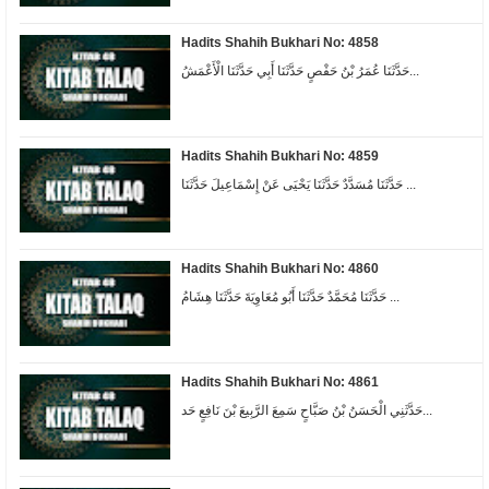
Hadits Shahih Bukhari No: 4858
حَدَّثَنَا عُمَرُ بْنُ حَفْصٍ حَدَّثَنَا أَبِي حَدَّثَنَا الْأَعْمَشُ...
Hadits Shahih Bukhari No: 4859
حَدَّثَنَا مُسَدَّدٌ حَدَّثَنَا يَحْيَى عَنْ إِسْمَاعِيلَ حَدَّثَنَا ...
Hadits Shahih Bukhari No: 4860
حَدَّثَنَا مُحَمَّدٌ حَدَّثَنَا أَبُو مُعَاوِيَةَ حَدَّثَنَا هِشَامُ ...
Hadits Shahih Bukhari No: 4861
حَدَّثَنِي الْحَسَنُ بْنُ صَبَّاحٍ سَمِعَ الرَّبِيعَ بْنَ نَافِعٍ حَد...