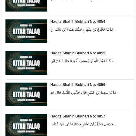
Hadits Shahih Bukhari No: 4854
حَدَّثَنَا حَجَّاجُ بْنُ مِنْهَالٍ حَدَّثَنَا هَمَّامُ بْنُ يَحْيَى ع...
Hadits Shahih Bukhari No: 4855
حَدَّثَنَا عَبْدُ اللَّهِ بْنُ يُوسُفَ أَخْبَرَنَا مَالِكٌ عَنْ ابْنِ...
Hadits Shahih Bukhari No: 4856
حَدَّثَنَا سَعِيدُ بْنُ عُفَيْرٍ قَالَ حَدَّثَنِي اللَّيْثُ قَالَ حَد...
Hadits Shahih Bukhari No: 4857
حَدَّثَنِي مُحَمَّدُ بْنُ بَشَّارٍ حَدَّثَنَا يَحْيَى عَنْ عُبَيْدِ ا...