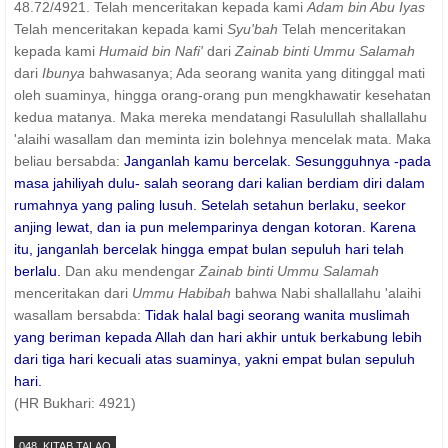
48.72/4921. Telah menceritakan kepada kami
Adam bin Abu Iyas
Telah menceritakan kepada kami
Syu'bah
Telah menceritakan
kepada kami
Humaid bin Nafi'
dari
Zainab binti Ummu Salamah
dari
Ibunya
bahwasanya; Ada seorang wanita yang ditinggal mati
oleh suaminya, hingga orang-orang pun mengkhawatir kesehatan
kedua matanya. Maka mereka mendatangi Rasulullah shallallahu
'alaihi wasallam dan meminta izin bolehnya mencelak mata. Maka
beliau bersabda:
Janganlah kamu bercelak. Sesungguhnya -pada
masa jahiliyah dulu- salah seorang dari kalian berdiam diri dalam
rumahnya yang paling lusuh. Setelah setahun berlaku, seekor
anjing lewat, dan ia pun melemparinya dengan kotoran. Karena
itu, janganlah bercelak hingga empat bulan sepuluh hari telah
berlalu.
Dan aku mendengar
Zainab binti Ummu Salamah
menceritakan dari
Ummu Habibah
bahwa Nabi shallallahu 'alaihi
wasallam bersabda:
Tidak halal bagi seorang wanita muslimah
yang beriman kepada Allah dan hari akhir untuk berkabung lebih
dari tiga hari kecuali atas suaminya, yakni empat bulan sepuluh
hari.
(HR Bukhari: 4921)
048. KITAB TALAQ