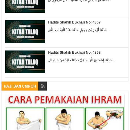
Hadits Shahih Bukhari No: 4867
حَدَّثَنَا أَزْهَرُ بْنُ جَمِيلٍ حَدَّثَنَا عَبْدُ الْوَهَّابِ الثَّق...
Hadits Shahih Bukhari No: 4868
حَدَّثَنَا إِسْحَاقُ الْوَاسِطِيُّ حَدَّثَنَا خَالِدٌ عَنْ خَالِدٍ ال...
HAJI DAN UMROH