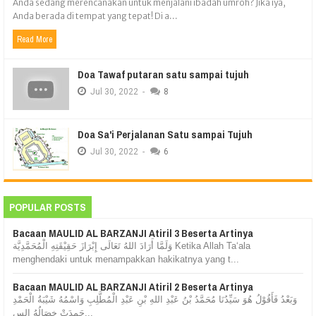
Anda sedang merencanakan untuk menjalani ibadah umroh? Jika iya,
Anda berada di tempat yang tepat! Di a...
Read More
Doa Tawaf putaran satu sampai tujuh
Jul
30,
2022
-
8
Doa Sa'i Perjalanan Satu sampai Tujuh
Jul
30,
2022
-
6
POPULAR POSTS
Bacaan MAULID AL BARZANJI Atiril 3 Beserta Artinya
وَلَمَّا أَرَادَ اللهُ تَعَالَى إِبْرَازَ حَقِيْقَتِهِ الْمُحَمَّدِيَّة Ketika Allah Ta‘ala
menghendaki untuk menampakkan hakikatnya yang t...
Bacaan MAULID AL BARZANJI Atiril 2 Beserta Artinya
وَبَعْدُ فَأَقُوْلُ هُوَ سَيِّدُنَا مُحَمَّدُ بْنُ عَبْدِ اللهِ بْنِ عَبْدِ الْمُطَّلِبِ وَاسْمُهُ شَيْبَةُ الْحَمْدِ
حَمِدَتْ خِصَالُهُ الس...