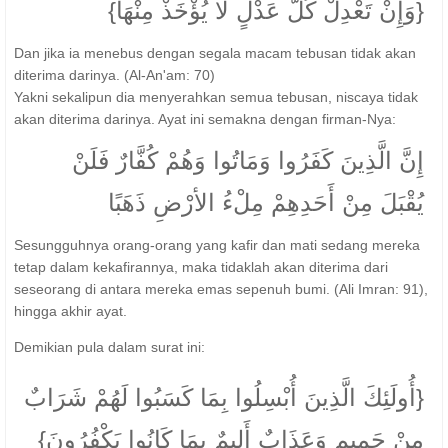
{وَإِنْ تَعْدِلْ كُلَّ عَدْلٍ لَا يُؤْخَذْ مِنْهَا}
Dan jika ia menebus dengan segala macam tebusan tidak akan
diterima darinya. (Al-An'am: 70)
Yakni sekalipun dia menyerahkan semua tebusan, niscaya tidak
akan diterima darinya. Ayat ini semakna dengan firman-Nya:
إِنَّ الَّذِينَ كَفَرُوا وَمَاتُوا وَهُمْ كُفَّارٌ فَلَنْ
يُقْبَلَ مِنْ أَحَدِهِمْ مِلْءُ الأرْضِ ذَهَبًا
Sesungguhnya orang-orang yang kafir dan mati sedang mereka
tetap dalam kekafirannya, maka tidaklah akan diterima dari
seseorang di antara mereka emas sepenuh bumi. (Ali Imran: 91),
hingga akhir ayat.
Demikian pula dalam surat ini:
{أُولَئِكَ الَّذِينَ أُبْسِلُوا بِمَا كَسَبُوا لَهُمْ شَرَابٌ
مِنْ حَمِيمٍ وَعَذَابٌ أَلِيمٌ بِمَا كَانُوا يَكْفُرُونَ}