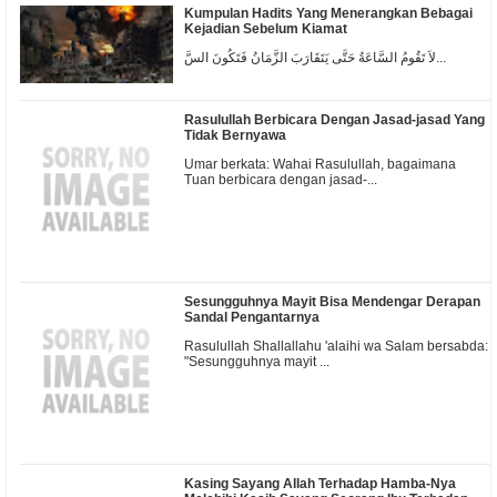
Kumpulan Hadits Yang Menerangkan Bebagai
Kejadian Sebelum Kiamat
لاَ تَقُومُ السَّاعَةُ حَتَّى يَتَقَارَبَ الزَّمَانُ فَتَكُونَ السَّ...
Rasulullah Berbicara Dengan Jasad-jasad Yang
Tidak Bernyawa
Umar berkata: Wahai Rasulullah, bagaimana
Tuan berbicara dengan jasad-...
Sesungguhnya Mayit Bisa Mendengar Derapan
Sandal Pengantarnya
Rasulullah Shallallahu 'alaihi wa Salam bersabda:
"Sesungguhnya mayit ...
Kasing Sayang Allah Terhadap Hamba-Nya