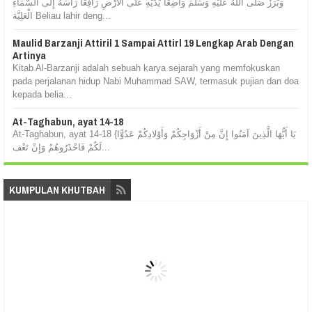
وَبَرَزَ صَلَّى اللهُ عَلَيْهِ وَسَلَّمَ وَاضِعًا يَدَيْهِ عَلَى الْأَرْضِ رَافِعًا رَأْسَهُ إِلَى السَّمَاءِ
الْعَلِيَّة Beliau lahir deng...
Maulid Barzanji Attiril 1 Sampai Attirl 19 Lengkap Arab Dengan
Artinya
Kitab Al-Barzanji adalah sebuah karya sejarah yang memfokuskan
pada perjalanan hidup Nabi Muhammad SAW, termasuk pujian dan doa
kepada belia...
At-Taghabun, ayat 14-18
At-Taghabun, ayat 14-18 {يَا أَيُّهَا الَّذِينَ آمَنُوا إِنَّ مِنْ أَزْوَاجِكُمْ وَأَوْلادِكُمْ عَدُوًّا
لَكُمْ فَاحْذَرُوهُمْ وَإِنْ تَعْف...
KUMPULAN KHUTBAH