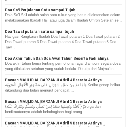
Doa Sa'i Perjalanan Satu sampai Tujuh
Do’a Sa’i Sa'i adalah salah satu rukun yang harus dilaksanakan dalam
melaksanakan Ibadah Haji atau juga dalam Ibadah Umroh Setelah se...
Doa Tawaf putaran satu sampai tujuh
Navigasi Rangkaian Ibadah Doa Tawaf putaran 1 Doa Tawaf putaran 2
Doa Tawaf putaran 3 Doa Tawaf putaran 4 Doa Tawaf putaran 5 Doa
Taw...
Doa Akhir Tahun Dan Doa Awal Tahun Beserta Fadilahnya
Doa akhir tahun berisi tentang permohonan agar diampuni segala dosa
yang dilakukan setahun yang sudah berlalu. Dikutip dari Majmu' in...
Bacaan MAULID AL BARZANJI Atiril 4 Beserta Artinya
وَلَمَّا تَمَّ مِنْ حَمْلِهِ شَهْرَانِ عَلَى مَشْهُوْرِ الْأَقْوَالِ الْمَرْوِيَّة Ketika genap beliau
dikandung dua bulan menurut pendapat ...
Bacaan MAULID AL BARZANJI Atiril 1 Beserta Artinya
{اَلْجَنَّةُ وَنَعِيمُهَا سَعْدٌ لِمَنْ يُصَلِّي وَيُسَلِّمُ وَيُبَارِكُ عَلَيْه} {Surga dan
kenikmatannya adalah kebahagiaan bagi orang...
Bacaan MAULID AL BARZANJI Atiril 5 Beserta Artinya