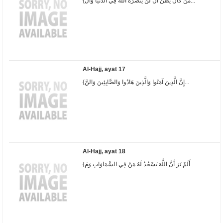
{مَنْ كَانَ يَظُنُّ أَنْ لَنْ يَنْصُرَهُ اللَّهُ فِي الدُّنْيَا وَال...
Al-Hajj, ayat 17
{إِنَّ الَّذِينَ آمَنُوا وَالَّذِينَ هَادُوا وَالصَّابِئِينَ وَالنَّ...
Al-Hajj, ayat 18
{أَلَمْ تَرَ أَنَّ اللَّهَ يَسْجُدُ لَهُ مَنْ فِي السَّمَاوَاتِ وَمَ...