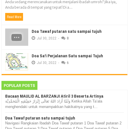
Anda sedang merencanakan untuk menjalani ibadah umroh? Jika iya,
Anda berada di tempat yang tepat! Di a...
Read More
Doa Tawaf putaran satu sampai tujuh
Jul
30,
2022
-
8
Doa Sa'i Perjalanan Satu sampai Tujuh
Jul
30,
2022
-
6
POPULAR POSTS
Bacaan MAULID AL BARZANJI Atiril 3 Beserta Artinya
وَلَمَّا أَرَادَ اللهُ تَعَالَى إِبْرَازَ حَقِيْقَتِهِ الْمُحَمَّدِيَّة Ketika Allah Ta‘ala
menghendaki untuk menampakkan hakikatnya yang t...
Doa Tawaf putaran satu sampai tujuh
Navigasi Rangkaian Ibadah Doa Tawaf putaran 1 Doa Tawaf putaran 2
Doa Tawaf putaran 3 Doa Tawaf putaran 4 Doa Tawaf putaran 5 Doa