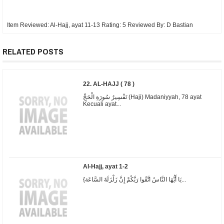
Item Reviewed:
Al-Hajj, ayat 11-13
Rating:
5
Reviewed By:
D Bastian
RELATED POSTS
22. AL-HAJJ ( 78 )
تَفْسِيرُ سُورَةِ الْحَجِّ (Haji) Madaniyyah, 78 ayat
Kecuali ayat...
Al-Hajj, ayat 1-2
{يَا أَيُّهَا النَّاسُ اتَّقُوا رَبَّكُمْ إِنَّ زَلْزَلَةَ السَّاعَة...