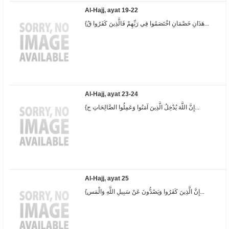
Al-Hajj, ayat 19-22
{هَذَانِ خَصْمَانِ اخْتَصَمُوا فِي رَبِّهِمْ فَالَّذِينَ كَفَرُوا قُ...
Al-Hajj, ayat 23-24
{إِنَّ اللَّهَ يُدْخِلُ الَّذِينَ آمَنُوا وَعَمِلُوا الصَّالِحَاتِ ج...
Al-Hajj, ayat 25
{إِنَّ الَّذِينَ كَفَرُوا وَيَصُدُّونَ عَنْ سَبِيلِ اللَّهِ وَالْمَس...