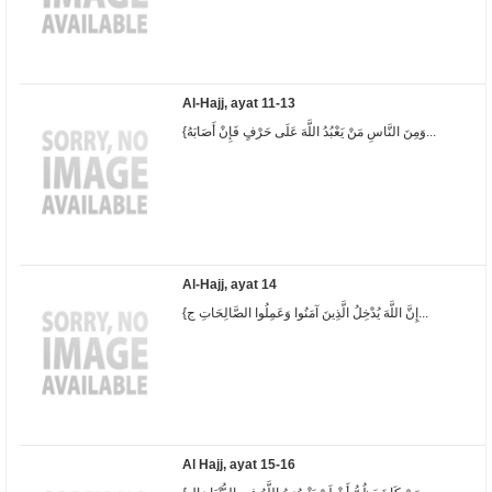
Al-Hajj, ayat 11-13
{وَمِنَ النَّاسِ مَنْ يَعْبُدُ اللَّهَ عَلَى حَرْفٍ فَإِنْ أَصَابَهُ...
Al-Hajj, ayat 14
{إِنَّ اللَّهَ يُدْخِلُ الَّذِينَ آمَنُوا وَعَمِلُوا الصَّالِحَاتِ ج...
Al Hajj, ayat 15-16