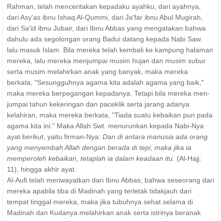
Rahman, telah menceritakan kepadaku ayahku, dari ayahnya,
dari Asy'as ibnu Ishaq Al-Qummi, dari Ja'far ibnu Abul Mugirah,
dari Sa'id ibnu Jubair, dari Ibnu Abbas yang mengatakan bahwa
dahulu ada segolongan orang Badui datang kepada Nabi Saw.
lalu masuk Islam. Bila mereka telah kembali ke kampung halaman
mereka, lalu mereka menjumpai musim hujan dan musim subur
serta musim melahirkan anak yang banyak, maka mereka
berkata, "Sesungguhnya agama kita adalah agama yang baik,"
maka mereka berpegangan kepadanya. Tetapi bila mereka men­
jumpai tahun kekeringan dan paceklik serta jarang adanya
kelahiran, maka mereka berkata, "Tiada suatu kebaikan pun pada
agama kita ini." Maka Allah Swt. menurunkan kepada Nabi-Nya
ayat berikut, yaitu firman-Nya:
Dan di antara manusia ada orang
yang menyembah Allah dengan berada di tepi; maka jika ia
memperoleh kebaikan, tetaplah ia dalam keadaan itu.
(Al-Hajj:
11), hingga akhir ayat.
Al-Aufi telah meriwayatkan dari Ibnu Abbas, bahwa seseorang dari
mereka apabila tiba di Madinah yang terletak tidakjauh dari
tempat tinggal mereka, maka jika tubuhnya sehat selama di
Madinah dan Kudanya melahirkan anak serta istrinya beranak