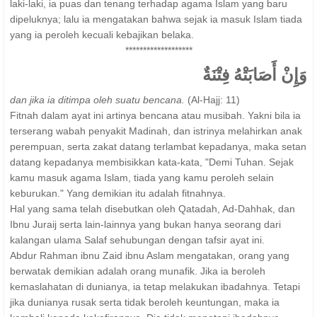
laki-laki, ia puas dan tenang terhadap agama Islam yang baru
dipeluknya; lalu ia mengatakan bahwa sejak ia masuk Islam tiada
yang ia peroleh kecuali kebajikan belaka.
*******************
وَإِنْ أَصَابَتْهُ فِتْنَةٌ
dan jika ia ditimpa oleh suatu bencana.
(Al-Hajj: 11)
Fitnah dalam ayat ini artinya bencana atau musibah. Yakni bila ia
terserang wabah penyakit Madinah, dan istrinya melahirkan anak
perempuan, serta zakat datang terlambat kepadanya, maka setan
datang kepadanya membisikkan kata-kata, "Demi Tuhan. Sejak
kamu masuk agama Islam, tiada yang kamu peroleh selain
keburukan." Yang demikian itu adalah fitnahnya.
Hal yang sama telah disebutkan oleh Qatadah, Ad-Dahhak, dan
Ibnu Juraij serta lain-lainnya yang bukan hanya seorang dari
kalangan ulama Salaf sehubungan dengan tafsir ayat ini.
Abdur Rahman ibnu Zaid ibnu Aslam mengatakan, orang yang
berwatak demikian adalah orang munafik. Jika ia beroleh
kemaslahatan di dunianya, ia tetap melakukan ibadahnya. Tetapi
jika dunianya rusak serta tidak beroleh keuntungan, maka ia