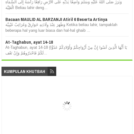
وَبَرَزَ صَلَّى اللهُ عَلَيْهِ وَسَلَّمَ وَاضِعًا يَدَيْهِ عَلَى الْأَرْضِ رَافِعًا رَأْسَهُ إِلَى السَّمَاءِ
الْعَلِيَّة Beliau lahir deng...
Bacaan MAULID AL BARZANJI Atiril 6 Beserta Artinya
وَظَهَرَ عِنْدَ وِلَادَتِهِ خَوَارِقُ وَغَرَائِبُ غَيْبِيَّة Ketika beliau lahir, tampaklah
beberapa hal yang luar biasa dan hal-hal ghaib ...
At-Taghabun, ayat 14-18
At-Taghabun, ayat 14-18 {يَا أَيُّهَا الَّذِينَ آمَنُوا إِنَّ مِنْ أَزْوَاجِكُمْ وَأَوْلادِكُمْ عَدُوًّا
لَكُمْ فَاحْذَرُوهُمْ وَإِنْ تَعْف...
KUMPULAN KHUTBAH