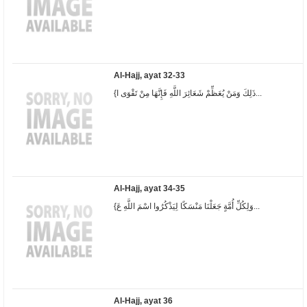
Al-Hajj, ayat 32-33
{ذَلِكَ وَمَنْ يُعَظِّمْ شَعَائِرَ اللَّهِ فَإِنَّهَا مِنْ تَقْوَى ا...
Al-Hajj, ayat 34-35
{وَلِكُلِّ أُمَّةٍ جَعَلْنَا مَنْسَكًا لِيَذْكُرُوا اسْمَ اللَّهِ عَ...
Al-Hajj, ayat 36