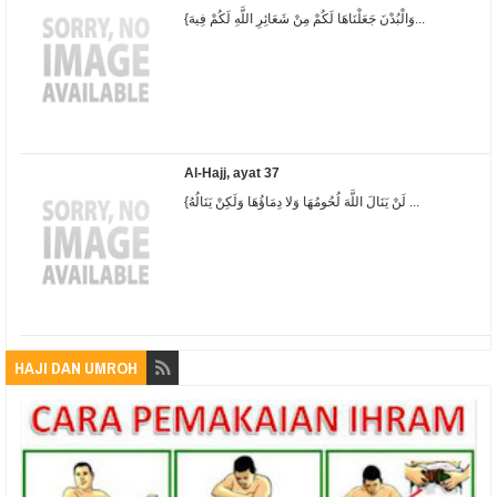
{وَالْبُدْنَ جَعَلْنَاهَا لَكُمْ مِنْ شَعَائِرِ اللَّهِ لَكُمْ فِيهَ...
Al-Hajj, ayat 37
{لَنْ يَنَالَ اللَّهَ لُحُومُهَا وَلا دِمَاؤُهَا وَلَكِنْ يَنَالُهُ ...
HAJI DAN UMROH