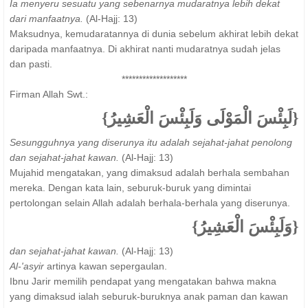
Ia menyeru sesuatu yang sebenarnya mudaratnya lebih dekat
dari manfaatnya.
(Al-Hajj: 13)
Maksudnya, kemudaratannya di dunia sebelum akhirat lebih dekat
daripada manfaatnya. Di akhirat nanti mudaratnya sudah jelas
dan pasti.
*******************
Firman Allah Swt.:
{لَبِئْسَ الْمَوْلَى وَلَبِئْسَ الْعَشِيرُ}
Sesungguhnya yang diserunya itu adalah sejahat-jahat penolong
dan sejahat-jahat kawan.
(Al-Hajj: 13)
Mujahid mengatakan, yang dimaksud adalah berhala sembahan
mereka. Dengan kata lain, seburuk-buruk yang dimintai
pertolongan selain Allah adalah berhala-berhala yang diserunya.
{وَلَبِئْسَ الْعَشِيرُ}
dan sejahat-jahat kawan.
(Al-Hajj: 13)
Al-'asyir
artinya kawan sepergaulan.
Ibnu Jarir memilih pendapat yang mengatakan bahwa makna
yang dimaksud ialah seburuk-buruknya anak paman dan kawan