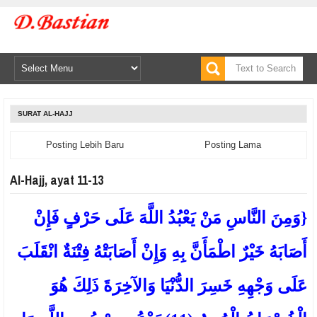
SURAT AL-HAJJ
Posting Lebih Baru
Posting Lama
Al-Hajj, ayat 11-13
{وَمِنَ النَّاسِ مَنْ يَعْبُدُ اللَّهَ عَلَى حَرْفٍ فَإِنْ
أَصَابَهُ خَيْرٌ اطْمَأَنَّ بِهِ وَإِنْ أَصَابَتْهُ فِتْنَةٌ انْقَلَبَ
عَلَى وَجْهِهِ خَسِرَ الدُّنْيَا وَالآخِرَةَ ذَلِكَ هُوَ