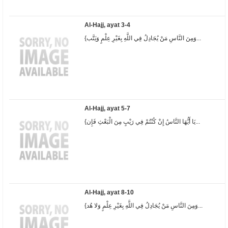
Al-Hajj, ayat 3-4
{وَمِنَ النَّاسِ مَنْ يُجَادِلُ فِي اللَّهِ بِغَيْرِ عِلْمٍ وَيَتَّب...
Al-Hajj, ayat 5-7
{يَا أَيُّهَا النَّاسُ إِنْ كُنْتُمْ فِي رَيْبٍ مِنَ الْبَعْثِ فَإِن...
Al-Hajj, ayat 8-10
{وَمِنَ النَّاسِ مَنْ يُجَادِلُ فِي اللَّهِ بِغَيْرِ عِلْمٍ وَلا هُد...