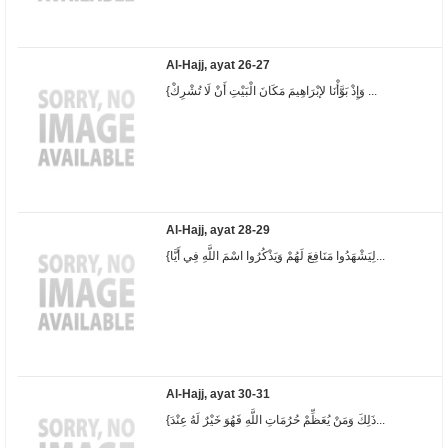
Al-Hajj, ayat 26-27
{وَإِذْ بَوَّأْنَا لإبْرَاهِيمَ مَكَانَ الْبَيْتِ أَنْ لَا تُشْرِكْ ...
Al-Hajj, ayat 28-29
{لِيَشْهَدُوا مَنَافِعَ لَهُمْ وَيَذْكُرُوا اسْمَ اللَّهِ فِي أَيَّا...
Al-Hajj, ayat 30-31
{ذَلِكَ وَمَنْ يُعَظِّمْ حُرُمَاتِ اللَّهِ فَهُوَ خَيْرٌ لَهُ عِنْدَ...