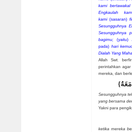
kami bertawakal
Engkaulah ka
kami
(sasaran)
f
Sesungguhnya En
Sesungguhnya 
bagimu;
(yaitu)
pada)
hari kemu
Dialah Yang Maha
Allah Swt. ber
perintahkan agar
mereka, dan berle
{مَعَهُ
Sesungguhnya tel
yang bersama de
Yakni para pengi
ketika mereka be