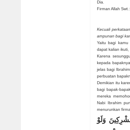
Dia.
Firman Allah Swt.
Kecuali perkata
ampunan bagi ka
Yaitu bagi kamu
dapat kalian ikut
Karena sesungguh
kepada bapaknya
jelas bagi Ibrahi
perbuatan bapakn
Demikian itu ka
bagi bapak-bapak
mereka memohon
Nabi Ibrahim pu
menurunkan firm
{شْرِكِينَ وَلَوْ