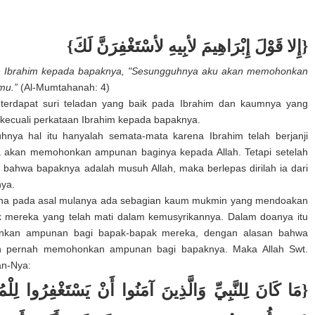
:
{إِلا قَوْلَ إِبْرَاهِيمَ لأبِيهِ لأسْتَغْفِرَنَّ لَكَ}
an Ibrahim kepada bapaknya, "Sesungguhnya aku akan memohonkan
mu.”
(Al-Mumtahanah: 4)
 terdapat suri teladan yang baik pada Ibrahim dan kaumnya yang
i, kecuali perkataan Ibrahim kepada bapaknya.
nya hal itu hanyalah semata-mata karena Ibrahim telah berjanji
 akan memohonkan ampunan baginya kepada Allah. Tetapi setelah
m bahwa bapaknya adalah musuh Allah, maka berlepas dirilah ia dari
ya.
rena pada asal mulanya ada sebagian kaum mukmin yang mendoakan
 mereka yang telah mati dalam kemusyrikannya. Dalam doanya itu
kan ampunan bagi bapak-bapak mereka, dengan alasan bahwa
n pernah memohonkan ampunan bagi bapaknya. Maka Allah Swt.
an-Nya:
مَا كَانَ لِلنَّبِيِّ وَالَّذِينَ آمَنُوا أَنْ يَسْتَغْفِرُوا لِلْمُ