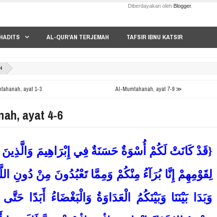
Diberdayakan oleh
Blogger
.
HADITS
AL-QUR'AN TERJEMAH
TAFSIR IBNU KATSIR
H
ahanah, ayat 1-3
Al-Mumtahanah, ayat 7-9 ≫
ah, ayat 4-6
قَدْ كَانَتْ لَكُمْ أُسْوَةٌ حَسَنَةٌ فِي إِبْرَاهِيمَ وَالَّذِينَ مَع
لِقَوْمِهِمْ إِنَّا بُرَآءُ مِنْكُمْ وَمِمَّا تَعْبُدُونَ مِنْ دُونِ اللَّ
وَبَدَا بَيْنَنَا وَبَيْنَكُمُ الْعَدَاوَةُ وَالْبَغْضَاءُ أَبَدًا حَتَّى ت