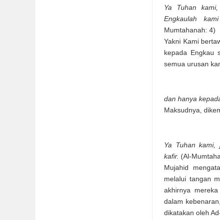
Ya Tuhan kami,
Engkaulah kam
Mumtahanah: 4)
Yakni Kami berta
kepada Engkau s
semua urusan ka
dan hanya kepada
Maksudnya, dikemb
Ya Tuhan kami, 
kafir.
(Al-Mumtaha
Mujahid mengat
melalui tangan m
akhirnya mereka
dalam kebenaran, 
dikatakan oleh A