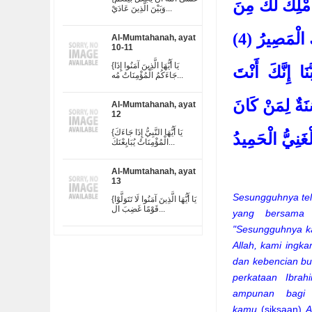
َمْلِكُ لَكَ مِنَ
وَبَيْنَ الَّذِينَ عَادَيْ...
اللَّهِ مِنْ شَيْءٍ رَبَّنَا عَلَيْكَ تَوَكَّلْنَا وَإِلَيْكَ أَنَبْنَا وَإِلَيْكَ الْمَصِيرُ (4)
Al-Mumtahanah, ayat
10-11
{يَا أَيُّهَا الَّذِينَ آمَنُوا إِذَا
َنَا إِنَّكَ أَنْتَ
جَاءَكُمُ الْمُؤْمِنَاتُ مُه...
ةٌ حَسَنَةٌ لِمَنْ كَانَ
Al-Mumtahanah, ayat
12
{يَا أَيُّهَا النَّبِيُّ إِذَا جَاءَكَ
ْغَنِيُّ الْحَمِيدُ
الْمُؤْمِنَاتُ يُبَايِعْنَكَ...
Al-Mumtahanah, ayat
13
Sesungguhnya tel
{يَا أَيُّهَا الَّذِينَ آمَنُوا لَا تَتَوَلَّوْا
قَوْمًا غَضِبَ ال...
yang bersama 
"Sesungguhnya ka
Allah, kami ingka
dan kebencian bu
perkataan Ibra
ampunan bagi
kamu
(siksaan)
A