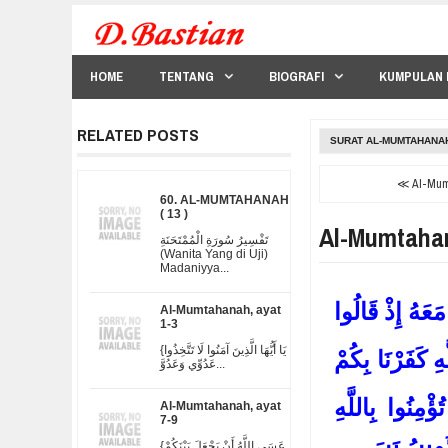
HOME
TENTANG
BIOGRAFI
KUMPULAN 
RELATED POSTS
SURAT AL-MUMTAHANA
≪ Al-Mumt
60. AL-MUMTAHANAH
( 13 )
Al-Mumtahan
تَفْسِيرُ سُورَةِ الْمُمْتَحَنَةِ
(Wanita Yang di Uji)
Madaniyya...
{َهُ إِذْ قَالُوا
Al-Mumtahanah, ayat
1-3
{يَا أَيُّهَا الَّذِينَ آمَنُوا لَا تَتَّخِذُوا
هِ كَفَرْنَا بِكُمْ
عَدُوِّي وَعَدُوَّ...
ُؤْمِنُوا بِاللَّهِ
Al-Mumtahanah, ayat
7-9
{عَسَى اللَّهُ أَنْ يَجْعَلَ بَيْنَكُمْ