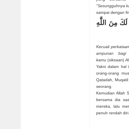
“Sesungguhnya kam
sampai dengan fi
{َكَ مِنَ اللَّهِ
Kecuali perkata
ampunan bagi
kamu
(siksaan)
Al
Yakni dalam hal 
orang-orang mus
Qatadah, Muqatil
seorang.
Kemudian Allah S
bersama dia saa
mereka, lalu me
penuh rendah diri