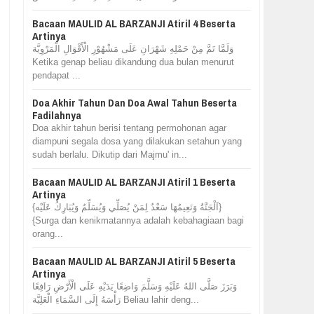
Bacaan MAULID AL BARZANJI Atiril 4 Beserta
Artinya
وَلَمَّا تَمَّ مِنْ حَمْلِهِ شَهْرَانِ عَلَى مَشْهُوْرِ الْأَقْوَالِ الْمَرْوِيَّة
Ketika genap beliau dikandung dua bulan menurut
pendapat ...
Doa Akhir Tahun Dan Doa Awal Tahun Beserta
Fadilahnya
Doa akhir tahun berisi tentang permohonan agar
diampuni segala dosa yang dilakukan setahun yang
sudah berlalu. Dikutip dari Majmu' in...
Bacaan MAULID AL BARZANJI Atiril 1 Beserta
Artinya
{اَلْجَنَّةُ وَنَعِيمُهَا سَعْدٌ لِمَنْ يُصَلِّي وَيُسَلِّمُ وَيُبَارِكُ عَلَيْه}
{Surga dan kenikmatannya adalah kebahagiaan bagi
orang...
Bacaan MAULID AL BARZANJI Atiril 5 Beserta
Artinya
وَبَرَزَ صَلَّى اللهُ عَلَيْهِ وَسَلَّمَ وَاضِعًا يَدَيْهِ عَلَى الْأَرْضِ رَافِعًا
رَأْسَهُ إِلَى السَّمَاءِ الْعَلِيَّة Beliau lahir deng...