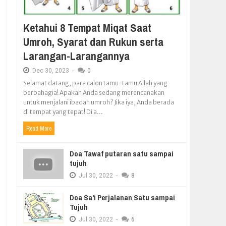
Ketahui 8 Tempat Miqat Saat
Umroh, Syarat dan Rukun serta
Larangan-Larangannya
Dec
30,
2023
-
0
Selamat datang, para calon tamu-tamu Allah yang
berbahagia! Apakah Anda sedang merencanakan
untuk menjalani ibadah umroh? Jika iya, Anda berada
di tempat yang tepat! Di a...
Read More
Doa Tawaf putaran satu sampai
tujuh
Jul
30,
2022
-
8
Doa Sa'i Perjalanan Satu sampai
Tujuh
Jul
30,
2022
-
6