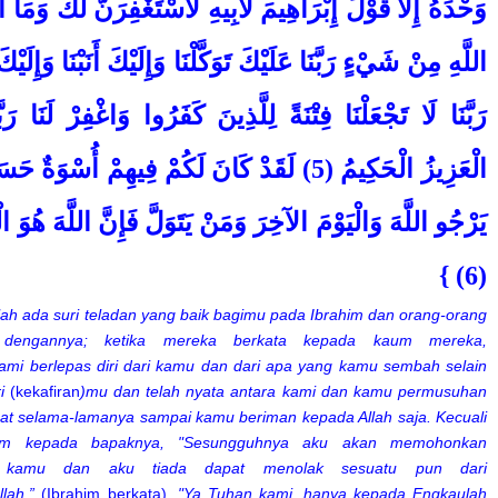
وَحْدَهُ إِلا قَوْلَ إِبْرَاهِيمَ لأبِيهِ لأسْتَغْفِرَنَّ لَكَ وَمَا أ
رَبَّنَا لَا تَجْعَلْنَا فِتْنَةً لِلَّذِينَ كَفَرُوا وَاغْفِرْ لَنَا رَبّ
الْعَزِيزُ الْحَكِيمُ (5) لَقَدْ كَانَ لَكُمْ فِيهِمْ أُسْوَ
يَرْجُو اللَّهَ وَالْيَوْمَ الآخِرَ وَمَنْ يَتَوَلَّ فَإِنَّ اللَّهَ هُوَ ال
(6) }
ah ada suri teladan yang baik bagimu pada Ibrahim dan orang-orang
dengannya; ketika mereka berkata kepada kaum mereka,
mi berlepas diri dari kamu dan dari apa yang kamu sembah selain
ri
(kekafiran
)mu dan telah nyata antara kami dan kamu permusuhan
at selama-lamanya sampai kamu beriman kepada Allah saja. Kecuali
him kepada bapaknya, "Sesungguhnya aku akan memohonkan
 kamu dan aku tiada dapat menolak sesuatu pun dari
llah.”
(Ibrahim berkata),
"Ya Tuhan kami, hanya kepada Engkaulah