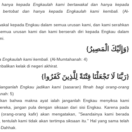
 hanya kepada Engkaulah kami bertawakal dan hanya kepada
i bertobat dan hanya kepada Engkaulah kami kembali.
(Al-
wakal kepada Engkau dalam semua urusan kami, dan kami serahkan
emua urusan kami dan kami berserah diri kepada Engkau dalam
mi.
{وَإِلَيْكَ الْمَصِيرُ}
 Engkaulah kami kembali.
(Al-Mumtahanah: 4)
alikan kelak di negeri akhirat.
{رَبَّنَا لَا تَجْعَلْنَا فِتْنَةً لِلَّذِينَ كَفَرُوا}
janganlah Engkau jadikan kami
(sasaran)
fitnah bagi orang-orang
nah: 5)
akan bahwa makna ayat ialah janganlah Engkau menyiksa kami
ereka, jangan pula dengan siksaan dari sisi Engkau. Karena pada
 (orang-orang kafir) akan mengatakan, "Seandainya kami berada
tentulah kami tidak akan tertimpa siksaan itu." Hal yang sama telah
d-Dahhak.