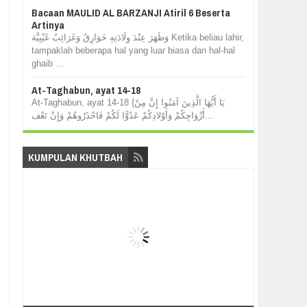
Bacaan MAULID AL BARZANJI Atiril 6 Beserta
Artinya
وَظَهَرَ عِنْدَ وِلَادَتِهِ خَوَارِقُ وَغَرَائِبُ غَيْبِيَّة Ketika beliau lahir,
tampaklah beberapa hal yang luar biasa dan hal-hal
ghaib ...
At-Taghabun, ayat 14-18
At-Taghabun, ayat 14-18 {يَا أَيُّهَا الَّذِينَ آمَنُوا إِنَّ مِنْ
أَزْوَاجِكُمْ وَأَوْلادِكُمْ عَدُوًّا لَكُمْ فَاحْذَرُوهُمْ وَإِنْ تَعْف...
KUMPULAN KHUTBAH