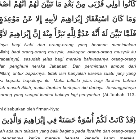
كَانُوا أُولِي قُرْبَى مِنْ بَعْدِ مَا تَبَيَّنَ لَهُمْ أَنَّهُمْ أَص
وَمَا كَانَ اسْتِغْفَارُ إِبْرَاهِيمَ لأبِيهِ إِلا عَنْ مَوْعِدَةٍ و
فَلَمَّا تَبَيَّنَ لَهُ أَنَّهُ عَدُوٌّ لِلَّهِ تَبَرَّأَ مِنْهُ إِنَّ إِبْرَاهِيمَ }
utnya bagi Nabi dan orang-orang yang beriman meminta­kan
Allah)
bagi orang-orang musyrik, walaupun orang-orang musyrik itu
abat(nya), sesudah jelas bagi mereka bahwasanya orang-orang
alah penghuni neraka Jahanam. Dan permintaan ampun dari
Allah)
untuk bapaknya, tidak lain hanyalah karena suatu janji yang
nya kepada bapaknya itu. Maka tatkala jelas bagi Ibrahim bahwa
lah musuh Allah, maka Ibrahim berlepas diri darinya. Sesungguhnya
eorang yang sangat lembut hatinya lagi penyantun.
(At-Taubah: 113-
ni disebutkan oleh firman-Nya:
قَدْ كَانَتْ لَكُمْ أُسْوَةٌ حَسَنَةٌ فِي إِبْرَاهِيمَ وَالَّذِينَ }
ah ada suri teladan yang baik bagimu pada Ibrahim dan orang-orang
dengannya ketika mereka berkata kepada kaum mereka,