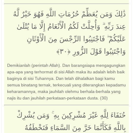
ذَٰلِكَ وَمَن يُعَظِّمْ حُرُمَاتِ اللَّهِ فَهُوَ خَيْرٌ لَّهُ
عِندَ رَبِّهِ ۗ وَأُحِلَّتْ لَكُمُ الْأَنْعَامُ إِلَّا مَا يُتْلَىٰ
عَلَيْكُمْ ۖ فَاجْتَنِبُوا الرِّجْسَ مِنَ الْأَوْثَانِ
وَاجْتَنِبُوا قَوْلَ الزُّورِ ‎﴿٣٠﴾‏
Demikianlah (perintah Allah). Dan barangsiapa mengagungkan
apa-apa yang terhormat di sisi Allah maka itu adalah lebih baik
baginya di sisi Tuhannya. Dan telah dihalalkan bagi kamu
semua binatang ternak, terkecuali yang diterangkan kepadamu
keharamannya, maka jauhilah olehmu berhala-berhala yang
najis itu dan jauhilah perkataan-perkataan dusta. (30)
حُنَفَاءَ لِلَّهِ غَيْرَ مُشْرِكِينَ بِهِ ۚ وَمَن يُشْرِكْ
بِاللَّهِ فَكَأَنَّمَا خَرَّ مِنَ السَّمَاءِ فَتَخْطَفُهُ