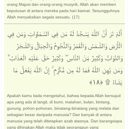
orang Majusi dan orang-orang musyrik, Allah akan memberi
keputusan di antara mereka pada hari kiamat. Sesungguhnya
Allah menyaksikan segala sesuatu. (17)
أَلَمْ تَرَ أَنَّ اللَّهَ يَسْجُدُ لَهُ مَن فِي السَّمَاوَاتِ وَمَن فِي
الْأَرْضِ وَالشَّمْسُ وَالْقَمَرُ وَالنُّجُومُ وَالْجِبَالُ وَالشَّجَرُ
وَالدَّوَابُّ وَكَثِيرٌ مِّنَ النَّاسِ ۖ وَكَثِيرٌ حَقَّ عَلَيْهِ الْعَذَابُ ۗ
وَمَن يُهِنِ اللَّهُ فَمَا لَهُ مِن مُّكْرِمٍ ۚ إِنَّ اللَّهَ يَفْعَلُ مَا
يَشَاءُ ۩ ‎﴿١٨﴾
Apakah kamu tiada mengetahui, bahwa kepada Allah bersujud
apa yang ada di langit, di bumi, matahari, bulan, bintang,
gunung, pohon-pohonan, binatang-binatang yang melata dan
sebagian besar daripada manusia? Dan banyak di antara
manusia yang telah ditetapkan azab atasnya. Dan barangsiapa
yang dihinakan Allah maka tidak seorangpun yang