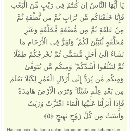
يَا أَيُّهَا النَّاسُ إِن كُنتُمْ فِي رَيْبٍ مِّنَ الْبَعْثِ
فَإِنَّا خَلَقْنَاكُم مِّن تُرَابٍ ثُمَّ مِن نُّطْفَةٍ ثُمَّ
مِنْ عَلَقَةٍ ثُمَّ مِن مُّضْغَةٍ مُّخَلَّقَةٍ وَغَيْرِ
مُخَلَّقَةٍ لِّنُبَيِّنَ لَكُمْ ۚ وَنُقِرُّ فِي الْأَرْحَامِ مَا
نَشَاءُ إِلَىٰ أَجَلٍ مُّسَمًّى ثُمَّ نُخْرِجُكُمْ طِفْلًا
ثُمَّ لِتَبْلُغُوا أَشُدَّكُمْ ۖ وَمِنكُم مَّن يُتَوَفَّىٰ
وَمِنكُم مَّن يُرَدُّ إِلَىٰ أَرْذَلِ الْعُمُرِ لِكَيْلَا يَعْلَمَ
مِن بَعْدِ عِلْمٍ شَيْئًا ۚ وَتَرَى الْأَرْضَ هَامِدَةً
فَإِذَا أَنزَلْنَا عَلَيْهَا الْمَاءَ اهْتَزَّتْ وَرَبَتْ
وَأَنبَتَتْ مِن كُلِّ زَوْجٍ بَهِيجٍ ‎﴿٥﴾‏
Hai manusia, jika kamu dalam keraguan tentang kebangkitan