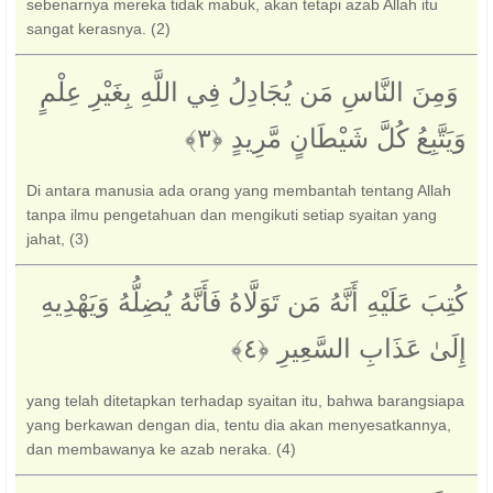
sebenarnya mereka tidak mabuk, akan tetapi azab Allah itu
sangat kerasnya. (2)
‏ وَمِنَ النَّاسِ مَن يُجَادِلُ فِي اللَّهِ بِغَيْرِ عِلْمٍ
وَيَتَّبِعُ كُلَّ شَيْطَانٍ مَّرِيدٍ ‎﴿٣﴾‏
Di antara manusia ada orang yang membantah tentang Allah
tanpa ilmu pengetahuan dan mengikuti setiap syaitan yang
jahat, (3)
كُتِبَ عَلَيْهِ أَنَّهُ مَن تَوَلَّاهُ فَأَنَّهُ يُضِلُّهُ وَيَهْدِيهِ
إِلَىٰ عَذَابِ السَّعِيرِ ‎﴿٤﴾‏
yang telah ditetapkan terhadap syaitan itu, bahwa barangsiapa
yang berkawan dengan dia, tentu dia akan menyesatkannya,
dan membawanya ke azab neraka. (4)