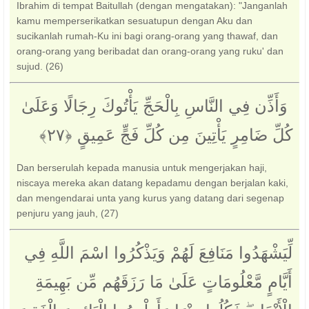
Ibrahim di tempat Baitullah (dengan mengatakan): "Janganlah
kamu memperserikatkan sesuatupun dengan Aku dan
sucikanlah rumah-Ku ini bagi orang-orang yang thawaf, dan
orang-orang yang beribadat dan orang-orang yang ruku' dan
sujud. (26)
‏ وَأَذِّن فِي النَّاسِ بِالْحَجِّ يَأْتُوكَ رِجَالًا وَعَلَىٰ
كُلِّ ضَامِرٍ يَأْتِينَ مِن كُلِّ فَجٍّ عَمِيقٍ ‎﴿٢٧﴾‏
Dan berserulah kepada manusia untuk mengerjakan haji,
niscaya mereka akan datang kepadamu dengan berjalan kaki,
dan mengendarai unta yang kurus yang datang dari segenap
penjuru yang jauh, (27)
لِّيَشْهَدُوا مَنَافِعَ لَهُمْ وَيَذْكُرُوا اسْمَ اللَّهِ فِي
أَيَّامٍ مَّعْلُومَاتٍ عَلَىٰ مَا رَزَقَهُم مِّن بَهِيمَةِ