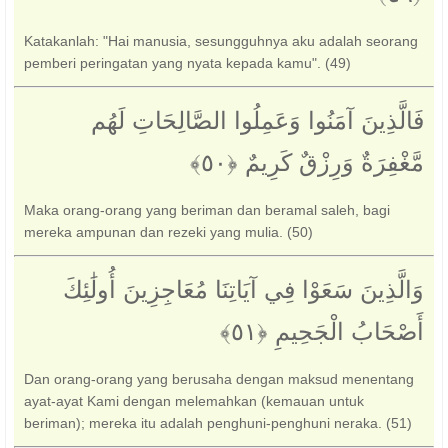
Katakanlah: "Hai manusia, sesungguhnya aku adalah seorang
pemberi peringatan yang nyata kepada kamu". (49)
فَالَّذِينَ آمَنُوا وَعَمِلُوا الصَّالِحَاتِ لَهُم
مَّغْفِرَةٌ وَرِزْقٌ كَرِيمٌ ‎﴿٥٠﴾‏
Maka orang-orang yang beriman dan beramal saleh, bagi
mereka ampunan dan rezeki yang mulia. (50)
وَالَّذِينَ سَعَوْا فِي آيَاتِنَا مُعَاجِزِينَ أُولَٰئِكَ
أَصْحَابُ الْجَحِيمِ ‎﴿٥١﴾‏
Dan orang-orang yang berusaha dengan maksud menentang
ayat-ayat Kami dengan melemahkan (kemauan untuk
beriman); mereka itu adalah penghuni-penghuni neraka. (51)