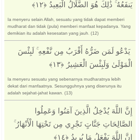
يَنفَعُهُ ۚ ذَٰلِكَ هُوَ الضَّلَالُ الْبَعِيدُ ‎﴿١٢﴾
Ia menyeru selain Allah, sesuatu yang tidak dapat memberi
mudharat dan tidak (pula) memberi manfaat kepadanya. Yang
demikian itu adalah kesesatan yang jauh. (12)
‏ يَدْعُو لَمَن ضَرُّهُ أَقْرَبُ مِن نَّفْعِهِ ۚ لَبِئْسَ
الْمَوْلَىٰ وَلَبِئْسَ الْعَشِيرُ ‎﴿١٣﴾‏
Ia menyeru sesuatu yang sebenarnya mudharatnya lebih
dekat dari manfaatnya. Sesungguhnya yang diserunya itu
adalah sejahat-jahat kawan. (13)
إِنَّ اللَّهَ يُدْخِلُ الَّذِينَ آمَنُوا وَعَمِلُوا
الصَّالِحَاتِ جَنَّاتٍ تَجْرِي مِن تَحْتِهَا الْأَنْهَارُ ۚ
إِنَّ اللَّهَ يَفْعَلُ مَا يُرِيدُ ‎﴿١٤﴾‏