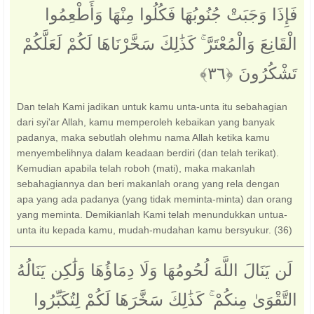
فَإِذَا وَجَبَتْ جُنُوبُهَا فَكُلُوا مِنْهَا وَأَطْعِمُوا
الْقَانِعَ وَالْمُعْتَرَّ ۚ كَذَٰلِكَ سَخَّرْنَاهَا لَكُمْ لَعَلَّكُمْ
تَشْكُرُونَ ‎﴿٣٦﴾
Dan telah Kami jadikan untuk kamu unta-unta itu sebahagian
dari syi'ar Allah, kamu memperoleh kebaikan yang banyak
padanya, maka sebutlah olehmu nama Allah ketika kamu
menyembelihnya dalam keadaan berdiri (dan telah terikat).
Kemudian apabila telah roboh (mati), maka makanlah
sebahagiannya dan beri makanlah orang yang rela dengan
apa yang ada padanya (yang tidak meminta-minta) dan orang
yang meminta. Demikianlah Kami telah menundukkan untua-
unta itu kepada kamu, mudah-mudahan kamu bersyukur. (36)
‏ لَن يَنَالَ اللَّهَ لُحُومُهَا وَلَا دِمَاؤُهَا وَلَٰكِن يَنَالُهُ
التَّقْوَىٰ مِنكُمْ ۚ كَذَٰلِكَ سَخَّرَهَا لَكُمْ لِتُكَبِّرُوا