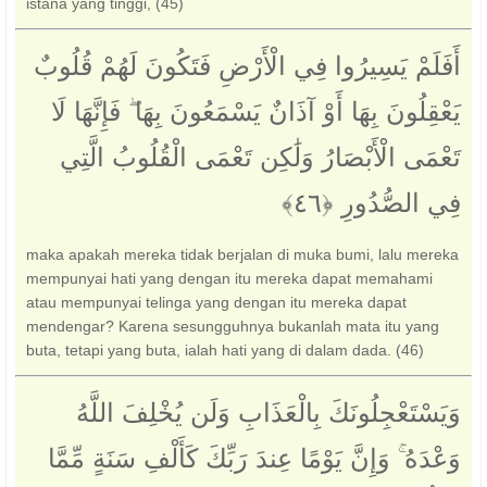
istana yang tinggi, (45)
أَفَلَمْ يَسِيرُوا فِي الْأَرْضِ فَتَكُونَ لَهُمْ قُلُوبٌ
يَعْقِلُونَ بِهَا أَوْ آذَانٌ يَسْمَعُونَ بِهَا ۖ فَإِنَّهَا لَا
تَعْمَى الْأَبْصَارُ وَلَٰكِن تَعْمَى الْقُلُوبُ الَّتِي
فِي الصُّدُورِ ‎﴿٤٦﴾‏
maka apakah mereka tidak berjalan di muka bumi, lalu mereka
mempunyai hati yang dengan itu mereka dapat memahami
atau mempunyai telinga yang dengan itu mereka dapat
mendengar? Karena sesungguhnya bukanlah mata itu yang
buta, tetapi yang buta, ialah hati yang di dalam dada. (46)
وَيَسْتَعْجِلُونَكَ بِالْعَذَابِ وَلَن يُخْلِفَ اللَّهُ
وَعْدَهُ ۚ وَإِنَّ يَوْمًا عِندَ رَبِّكَ كَأَلْفِ سَنَةٍ مِّمَّا