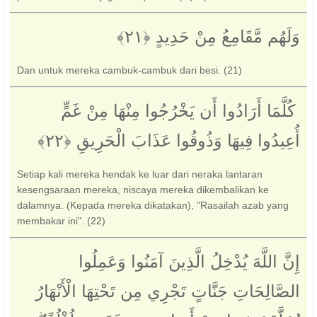
وَلَهُم مَّقَامِعُ مِنْ حَدِيدٍ ‎﴿٢١﴾
Dan untuk mereka cambuk-cambuk dari besi. (21)
‏ كُلَّمَا أَرَادُوا أَن يَخْرُجُوا مِنْهَا مِنْ غَمٍّ
أُعِيدُوا فِيهَا وَذُوقُوا عَذَابَ الْحَرِيقِ ‎﴿٢٢﴾‏
Setiap kali mereka hendak ke luar dari neraka lantaran
kesengsaraan mereka, niscaya mereka dikembalikan ke
dalamnya. (Kepada mereka dikatakan), "Rasailah azab yang
membakar ini". (22)
إِنَّ اللَّهَ يُدْخِلُ الَّذِينَ آمَنُوا وَعَمِلُوا
الصَّالِحَاتِ جَنَّاتٍ تَجْرِي مِن تَحْتِهَا الْأَنْهَارُ