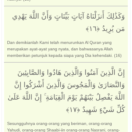
وَكَذَٰلِكَ أَنزَلْنَاهُ آيَاتٍ بَيِّنَاتٍ وَأَنَّ اللَّهَ يَهْدِي
مَن يُرِيدُ ‎﴿١٦﴾‏
Dan demikianlah Kami telah menurunkan Al Quran yang
merupakan ayat-ayat yang nyata, dan bahwasanya Allah
memberikan petunjuk kepada siapa yang Dia kehendaki. (16)
إِنَّ الَّذِينَ آمَنُوا وَالَّذِينَ هَادُوا وَالصَّابِئِينَ
وَالنَّصَارَىٰ وَالْمَجُوسَ وَالَّذِينَ أَشْرَكُوا إِنَّ
اللَّهَ يَفْصِلُ بَيْنَهُمْ يَوْمَ الْقِيَامَةِ ۚ إِنَّ اللَّهَ عَلَىٰ
كُلِّ شَيْءٍ شَهِيدٌ ‎﴿١٧﴾‏
Sesungguhnya orang-orang yang beriman, orang-orang
Yahudi, orang-orang Shaabi-iin orang-orang Nasrani, orang-