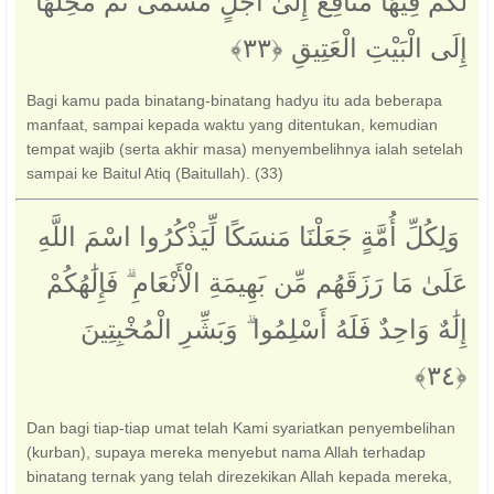
لَكُمْ فِيهَا مَنَافِعُ إِلَىٰ أَجَلٍ مُّسَمًّى ثُمَّ مَحِلُّهَا
إِلَى الْبَيْتِ الْعَتِيقِ ‎﴿٣٣﴾
Bagi kamu pada binatang-binatang hadyu itu ada beberapa
manfaat, sampai kepada waktu yang ditentukan, kemudian
tempat wajib (serta akhir masa) menyembelihnya ialah setelah
sampai ke Baitul Atiq (Baitullah). (33)
‏ وَلِكُلِّ أُمَّةٍ جَعَلْنَا مَنسَكًا لِّيَذْكُرُوا اسْمَ اللَّهِ
عَلَىٰ مَا رَزَقَهُم مِّن بَهِيمَةِ الْأَنْعَامِ ۗ فَإِلَٰهُكُمْ
إِلَٰهٌ وَاحِدٌ فَلَهُ أَسْلِمُوا ۗ وَبَشِّرِ الْمُخْبِتِينَ
Dan bagi tiap-tiap umat telah Kami syariatkan penyembelihan
(kurban), supaya mereka menyebut nama Allah terhadap
binatang ternak yang telah direzekikan Allah kepada mereka,