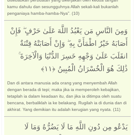
disebabkan perbuatan yang dikerjakan oleh kedua tangan
kamu dahulu dan sesungguhnya Allah sekali-kali bukanlah
penganiaya hamba-hamba-Nya". (10)
وَمِنَ النَّاسِ مَن يَعْبُدُ اللَّهَ عَلَىٰ حَرْفٍ ۖ فَإِنْ
أَصَابَهُ خَيْرٌ اطْمَأَنَّ بِهِ ۖ وَإِنْ أَصَابَتْهُ فِتْنَةٌ
انقَلَبَ عَلَىٰ وَجْهِهِ خَسِرَ الدُّنْيَا وَالْآخِرَةَ ۚ
ذَٰلِكَ هُوَ الْخُسْرَانُ الْمُبِينُ ‎﴿١١﴾‏
Dan di antara manusia ada orang yang menyembah Allah
dengan berada di tepi; maka jika ia memperoleh kebajikan,
tetaplah ia dalam keadaan itu, dan jika ia ditimpa oleh suatu
bencana, berbaliklah ia ke belakang. Rugilah ia di dunia dan di
akhirat. Yang demikian itu adalah kerugian yang nyata. (11)
يَدْعُو مِن دُونِ اللَّهِ مَا لَا يَضُرُّهُ وَمَا لَا