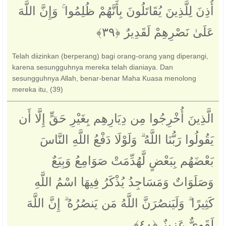
أُذِنَ لِلَّذِينَ يُقَاتَلُونَ بِأَنَّهُمْ ظُلِمُوا ۚ وَإِنَّ اللَّهَ
عَلَىٰ نَصْرِهِمْ لَقَدِيرٌ ‎﴿٣٩﴾‏
Telah diizinkan (berperang) bagi orang-orang yang diperangi,
karena sesungguhnya mereka telah dianiaya. Dan
sesungguhnya Allah, benar-benar Maha Kuasa menolong
mereka itu, (39)
الَّذِينَ أُخْرِجُوا مِن دِيَارِهِم بِغَيْرِ حَقٍّ إِلَّا أَن
يَقُولُوا رَبُّنَا اللَّهُ ۗ وَلَوْلَا دَفْعُ اللَّهِ النَّاسَ
بَعْضَهُم بِبَعْضٍ لَّهُدِّمَتْ صَوَامِعُ وَبِيَعٌ
وَصَلَوَاتٌ وَمَسَاجِدُ يُذْكَرُ فِيهَا اسْمُ اللَّهِ
كَثِيرًا ۗ وَلَيَنصُرَنَّ اللَّهُ مَن يَنصُرُهُ ۗ إِنَّ اللَّهَ
لَقَوِيٌّ عَزِيزٌ ‎﴿٤٠﴾‏