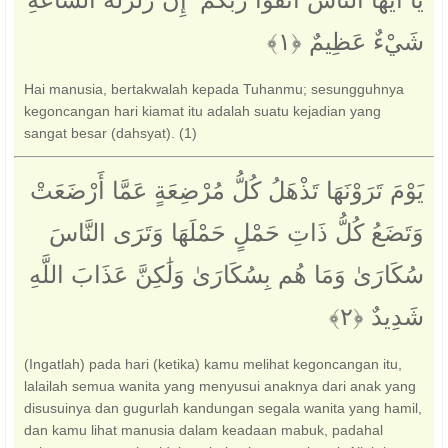
شَيْءٌ عَظِيمٌ ‎﴿١﴾‏
Hai manusia, bertakwalah kepada Tuhanmu; sesungguhnya
kegoncangan hari kiamat itu adalah suatu kejadian yang
sangat besar (dahsyat). (1)
يَوْمَ تَرَوْنَهَا تَذْهَلُ كُلُّ مُرْضِعَةٍ عَمَّا أَرْضَعَتْ
وَتَضَعُ كُلُّ ذَاتِ حَمْلٍ حَمْلَهَا وَتَرَى النَّاسَ
سُكَارَىٰ وَمَا هُم بِسُكَارَىٰ وَلَٰكِنَّ عَذَابَ اللَّهِ
شَدِيدٌ ‎﴿٢﴾
(Ingatlah) pada hari (ketika) kamu melihat kegoncangan itu,
lalailah semua wanita yang menyusui anaknya dari anak yang
disusuinya dan gugurlah kandungan segala wanita yang hamil,
dan kamu lihat manusia dalam keadaan mabuk, padahal