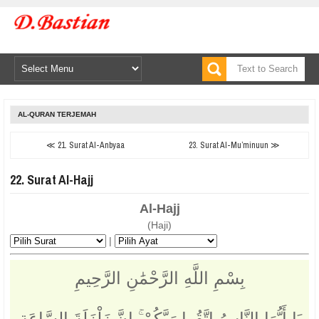
AL-QURAN TERJEMAH
≪ 21. Surat Al-Anbyaa
23. Surat Al-Mu’minuun ≫
22. Surat Al-Hajj
Al-Hajj
(Haji)
|
بِسْمِ اللَّهِ الرَّحْمَٰنِ الرَّحِيمِ
يَا أَيُّهَا النَّاسُ اتَّقُوا رَبَّكُمْ ۚ إِنَّ زَلْزَلَةَ السَّاعَةِ