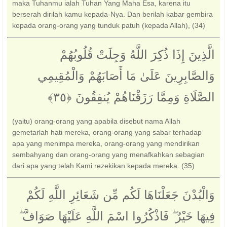
maka Tuhanmu ialah Tuhan Yang Maha Esa, karena itu
berserah dirilah kamu kepada-Nya. Dan berilah kabar gembira
kepada orang-orang yang tunduk patuh (kepada Allah), (34)
الَّذِينَ إِذَا ذُكِرَ اللَّهُ وَجِلَتْ قُلُوبُهُمْ
وَالصَّابِرِينَ عَلَىٰ مَا أَصَابَهُمْ وَالْمُقِيمِي
الصَّلَاةِ وَمِمَّا رَزَقْنَاهُمْ يُنفِقُونَ ‎﴿٣٥﴾‏
(yaitu) orang-orang yang apabila disebut nama Allah
gemetarlah hati mereka, orang-orang yang sabar terhadap
apa yang menimpa mereka, orang-orang yang mendirikan
sembahyang dan orang-orang yang menafkahkan sebagian
dari apa yang telah Kami rezekikan kepada mereka. (35)
وَالْبُدْنَ جَعَلْنَاهَا لَكُم مِّن شَعَائِرِ اللَّهِ لَكُمْ
فِيهَا خَيْرٌ ۖ فَاذْكُرُوا اسْمَ اللَّهِ عَلَيْهَا صَوَافَّ ۖ