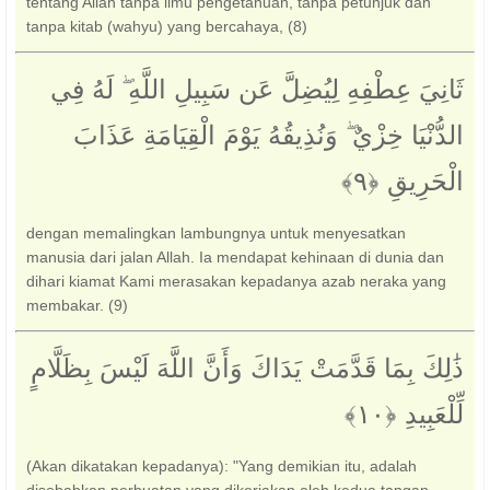
tentang Allah tanpa ilmu pengetahuan, tanpa petunjuk dan
tanpa kitab (wahyu) yang bercahaya, (8)
ثَانِيَ عِطْفِهِ لِيُضِلَّ عَن سَبِيلِ اللَّهِ ۖ لَهُ فِي
الدُّنْيَا خِزْيٌ ۖ وَنُذِيقُهُ يَوْمَ الْقِيَامَةِ عَذَابَ
الْحَرِيقِ ‎﴿٩﴾‏
dengan memalingkan lambungnya untuk menyesatkan
manusia dari jalan Allah. Ia mendapat kehinaan di dunia dan
dihari kiamat Kami merasakan kepadanya azab neraka yang
membakar. (9)
ذَٰلِكَ بِمَا قَدَّمَتْ يَدَاكَ وَأَنَّ اللَّهَ لَيْسَ بِظَلَّامٍ
لِّلْعَبِيدِ ‎﴿١٠﴾‏
(Akan dikatakan kepadanya): "Yang demikian itu, adalah