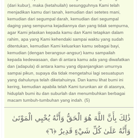
(dari kubur), maka (ketahuilah) sesungguhnya Kami telah
menjadikan kamu dari tanah, kemudian dari setetes mani,
kemudian dari segumpal darah, kemudian dari segumpal
daging yang sempurna kejadiannya dan yang tidak sempurna,
agar Kami jelaskan kepada kamu dan Kami tetapkan dalam
rahim, apa yang Kami kehendaki sampai waktu yang sudah
ditentukan, kemudian Kami keluarkan kamu sebagai bayi,
kemudian (dengan berangsur-angsur) kamu sampailah
kepada kedewasaan, dan di antara kamu ada yang diwafatkan
dan (adapula) di antara kamu yang dipanjangkan umurnya
sampai pikun, supaya dia tidak mengetahui lagi sesuatupun
yang dahulunya telah diketahuinya. Dan kamu lihat bumi ini
kering, kemudian apabila telah Kami turunkan air di atasnya,
hiduplah bumi itu dan suburlah dan menumbuhkan berbagai
macam tumbuh-tumbuhan yang indah. (5)
ذَٰلِكَ بِأَنَّ اللَّهَ هُوَ الْحَقُّ وَأَنَّهُ يُحْيِي الْمَوْتَىٰ
وَأَنَّهُ عَلَىٰ كُلِّ شَيْءٍ قَدِيرٌ ‎﴿٦﴾‏