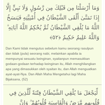
وَمَا أَرْسَلْنَا مِن قَبْلِكَ مِن رَّسُولٍ وَلَا نَبِيٍّ إِلَّا
إِذَا تَمَنَّىٰ أَلْقَى الشَّيْطَانُ فِي أُمْنِيَّتِهِ فَيَنسَخُ
اللَّهُ مَا يُلْقِي الشَّيْطَانُ ثُمَّ يُحْكِمُ اللَّهُ آيَاتِهِ ۗ
وَاللَّهُ عَلِيمٌ حَكِيمٌ ‎﴿٥٢﴾
Dan Kami tidak mengutus sebelum kamu seorang rasulpun
dan tidak (pula) seorang nabi, melainkan apabila ia
mempunyai sesuatu keinginan, syaitanpun memasukkan
godaan-godaan terhadap keinginan itu, Allah menghilangkan
apa yang dimasukkan oleh syaitan itu, dan Allah menguatkan
ayat-ayat-Nya. Dan Allah Maha Mengetahui lagi Maha
Bijaksana, (52)
‏ لِّيَجْعَلَ مَا يُلْقِي الشَّيْطَانُ فِتْنَةً لِّلَّذِينَ فِي
قُلُوبِهِم مَّرَضٌ وَالْقَاسِيَةِ قُلُوبُهُمْ ۗ وَإِنَّ