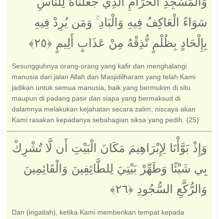
وَالْمَسْجِدِ الْحَرَامِ الَّذِي جَعَلْنَاهُ لِلنَّاسِ
سَوَاءً الْعَاكِفُ فِيهِ وَالْبَادِ ۚ وَمَن يُرِدْ فِيهِ
بِإِلْحَادٍ بِظُلْمٍ نُّذِقْهُ مِنْ عَذَابٍ أَلِيمٍ ‎﴿٢٥﴾‏
Sesungguhnya orang-orang yang kafir dan menghalangi
manusia dari jalan Allah dan Masjidilharam yang telah Kami
jadikan untuk semua manusia, baik yang bermukim di situ
maupun di padang pasir dan siapa yang bermaksud di
dalamnya melakukan kejahatan secara zalim, niscaya akan
Kami rasakan kepadanya sebahagian siksa yang pedih. (25)
وَإِذْ بَوَّأْنَا لِإِبْرَاهِيمَ مَكَانَ الْبَيْتِ أَن لَّا تُشْرِكْ
بِي شَيْئًا وَطَهِّرْ بَيْتِيَ لِلطَّائِفِينَ وَالْقَائِمِينَ
وَالرُّكَّعِ السُّجُودِ ‎﴿٢٦﴾
Dan (ingatlah), ketika Kami memberikan tempat kepada