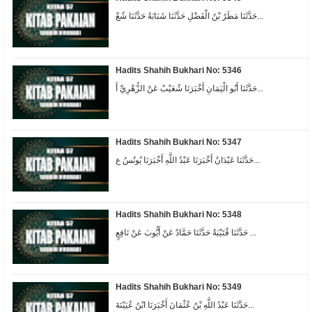
حَدَّثَنَا مَطَرُ بْنُ الْفَضْلِ حَدَّثَنَا شَبَابَةُ حَدَّثَنَا شُعْ...
Hadits Shahih Bukhari No: 5346
حَدَّثَنَا أَبُو الْيَمَانِ أَخْبَرَنَا شُعَيْبٌ عَنْ الزُّهْرِيِّ أَ...
Hadits Shahih Bukhari No: 5347
حَدَّثَنَا عَبْدَانُ أَخْبَرَنَا عَبْدُ اللَّهِ أَخْبَرَنَا يُونُسُ ع...
Hadits Shahih Bukhari No: 5348
حَدَّثَنَا قُتَيْبَةُ حَدَّثَنَا حَمَّادٌ عَنْ أَيُّوبَ عَنْ نَافِعٍ ...
Hadits Shahih Bukhari No: 5349
حَدَّثَنَا عَبْدُ اللَّهِ بْنُ عُثْمَانَ أَخْبَرَنَا ابْنُ عُيَيْنَةَ...