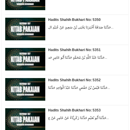
Hadits Shahih Bukhari No: 5350
حَدَّثَنَا صَدَقَةُ أَخْبَرَنَا يَحْيَى بْنُ سَعِيدٍ عَنْ عُبَيْدِ ال...
Hadits Shahih Bukhari No: 5351
حَدَّثَنَا عَبْدُ اللَّهِ بْنُ مُحَمَّدٍ حَدَّثَنَا أَبُو عَامِرٍ حَد...
Hadits Shahih Bukhari No: 5352
حَدَّثَنَا قَيْسُ بْنُ حَفْصٍ حَدَّثَنَا عَبْدُ الْوَاحِدِ حَدَّثَنَا...
Hadits Shahih Bukhari No: 5353
حَدَّثَنَا أَبُو نُعَيْمٍ حَدَّثَنَا زَكَرِيَّاءُ عَنْ عَامِرٍ عَنْ ع...