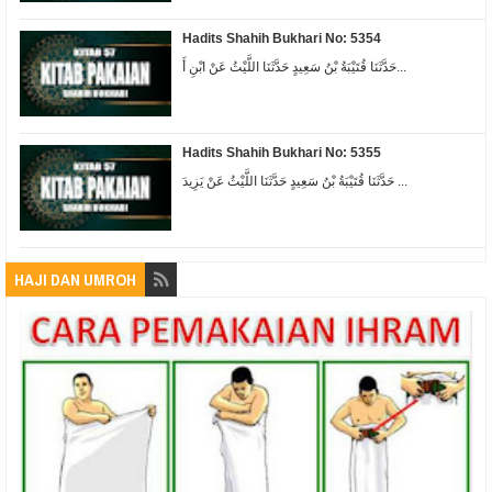
Hadits Shahih Bukhari No: 5354
حَدَّثَنَا قُتَيْبَةُ بْنُ سَعِيدٍ حَدَّثَنَا اللَّيْثُ عَنْ ابْنِ أَ...
Hadits Shahih Bukhari No: 5355
حَدَّثَنَا قُتَيْبَةُ بْنُ سَعِيدٍ حَدَّثَنَا اللَّيْثُ عَنْ يَزِيدَ ...
HAJI DAN UMROH