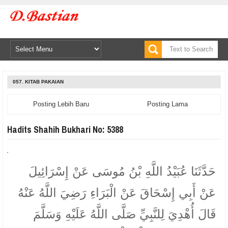
057. KITAB PAKAIAN
Posting Lebih Baru
Posting Lama
Hadits Shahih Bukhari No: 5388
حَدَّثَنَا عُبَيْدُ اللَّهِ بْنُ مُوسَى عَنْ إِسْرَائِيلَ
عَنْ أَبِي إِسْحَاقَ عَنْ الْبَرَاءِ رَضِيَ اللَّهُ عَنْهُ
قَالَ أُهْدِيَ لِلنَّبِيِّ صَلَّى اللَّهُ عَلَيْهِ وَسَلَّمَ