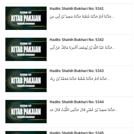
Hadits Shahih Bukhari No: 5341
حَدَّثَنَا آدَمُ حَدَّثَنَا شُعْبَةُ حَدَّثَنَا سَعِيدُ بْنُ أَبِي سَ...
Hadits Shahih Bukhari No: 5342
حَدَّثَنَا عَبْدُ اللَّهِ بْنُ يُوسُفَ أَخْبَرَنَا مَالِكٌ عَنْ أَبِي...
Hadits Shahih Bukhari No: 5343
حَدَّثَنَا آدَمُ حَدَّثَنَا شُعْبَةُ حَدَّثَنَا مُحَمَّدُ بْنُ زِيَاد...
Hadits Shahih Bukhari No: 5344
حَدَّثَنَا سَعِيدُ بْنُ عُفَيْرٍ قَالَ حَدَّثَنِي اللَّيْثُ قَالَ حَد...
Hadits Shahih Bukhari No: 5345