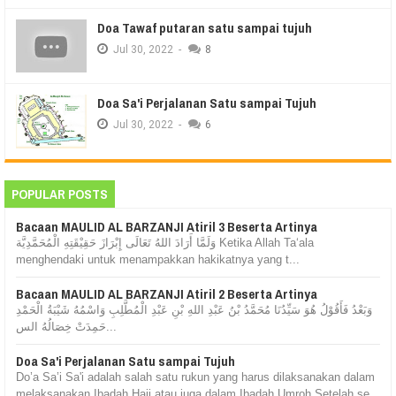
Doa Tawaf putaran satu sampai tujuh
Jul
30,
2022
-
8
Doa Sa'i Perjalanan Satu sampai Tujuh
Jul
30,
2022
-
6
POPULAR POSTS
Bacaan MAULID AL BARZANJI Atiril 3 Beserta Artinya
وَلَمَّا أَرَادَ اللهُ تَعَالَى إِبْرَازَ حَقِيْقَتِهِ الْمُحَمَّدِيَّة Ketika Allah Ta‘ala
menghendaki untuk menampakkan hakikatnya yang t...
Bacaan MAULID AL BARZANJI Atiril 2 Beserta Artinya
وَبَعْدُ فَأَقُوْلُ هُوَ سَيِّدُنَا مُحَمَّدُ بْنُ عَبْدِ اللهِ بْنِ عَبْدِ الْمُطَّلِبِ وَاسْمُهُ شَيْبَةُ الْحَمْدِ
حَمِدَتْ خِصَالُهُ الس...
Doa Sa'i Perjalanan Satu sampai Tujuh
Do’a Sa’i Sa'i adalah salah satu rukun yang harus dilaksanakan dalam
melaksanakan Ibadah Haji atau juga dalam Ibadah Umroh Setelah se...