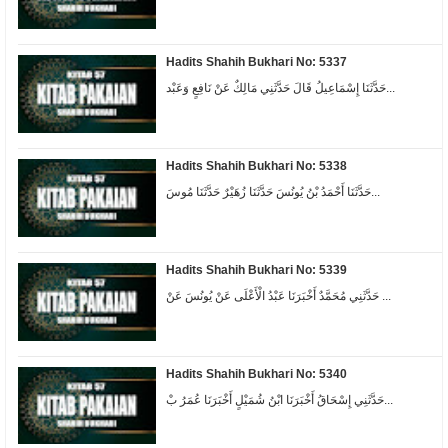
Hadits Shahih Bukhari No: 5337
حَدَّثَنَا إِسْمَاعِيلُ قَالَ حَدَّثَنِي مَالِكٌ عَنْ نَافِعٍ وَعَبْد...
Hadits Shahih Bukhari No: 5338
حَدَّثَنَا أَحْمَدُ بْنُ يُونُسَ حَدَّثَنَا زُهَيْرٌ حَدَّثَنَا مُوسَ...
Hadits Shahih Bukhari No: 5339
حَدَّثَنِي مُحَمَّدٌ أَخْبَرَنَا عَبْدُ الْأَعْلَى عَنْ يُونُسَ عَنْ ...
Hadits Shahih Bukhari No: 5340
حَدَّثَنِي إِسْحَاقُ أَخْبَرَنَا ابْنُ شُمَيْلٍ أَخْبَرَنَا عُمَرُ بْ...