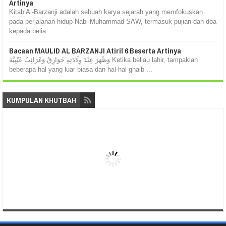
Artinya
Kitab Al-Barzanji adalah sebuah karya sejarah yang memfokuskan
pada perjalanan hidup Nabi Muhammad SAW, termasuk pujian dan doa
kepada belia...
Bacaan MAULID AL BARZANJI Atiril 6 Beserta Artinya
وَظَهَرَ عِنْدَ وِلَادَتِهِ خَوَارِقُ وَغَرَائِبُ غَيْبِيَّة Ketika beliau lahir, tampaklah
beberapa hal yang luar biasa dan hal-hal ghaib ...
KUMPULAN KHUTBAH