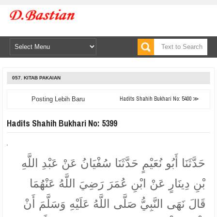
057. KITAB PAKAIAN
Hadits Shahih Bukhari No: 5400 ≫
Posting Lebih Baru
Hadits Shahih Bukhari No: 5399
حَدَّثَنَا أَبُو نُعَيْمٍ حَدَّثَنَا سُفْيَانُ عَنْ عَبْدِ اللَّهِ
بْنِ دِينَارٍ عَنْ ابْنِ عُمَرَ رَضِيَ اللَّهُ عَنْهُمَا
قَالَ نَهَى النَّبِيُّ صَلَّى اللَّهُ عَلَيْهِ وَسَلَّمَ أَنْ