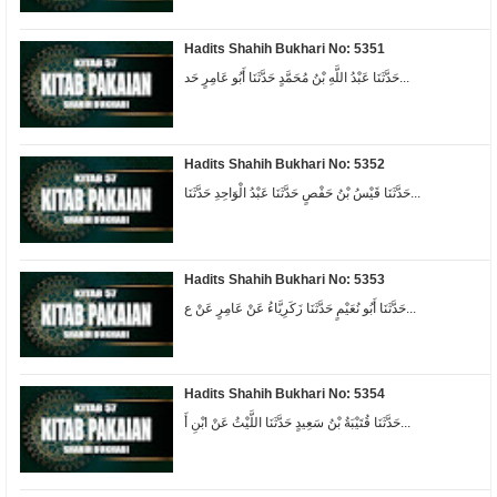
Hadits Shahih Bukhari No: 5351
حَدَّثَنَا عَبْدُ اللَّهِ بْنُ مُحَمَّدٍ حَدَّثَنَا أَبُو عَامِرٍ حَد...
Hadits Shahih Bukhari No: 5352
حَدَّثَنَا قَيْسُ بْنُ حَفْصٍ حَدَّثَنَا عَبْدُ الْوَاحِدِ حَدَّثَنَا...
Hadits Shahih Bukhari No: 5353
حَدَّثَنَا أَبُو نُعَيْمٍ حَدَّثَنَا زَكَرِيَّاءُ عَنْ عَامِرٍ عَنْ ع...
Hadits Shahih Bukhari No: 5354
حَدَّثَنَا قُتَيْبَةُ بْنُ سَعِيدٍ حَدَّثَنَا اللَّيْثُ عَنْ ابْنِ أَ...