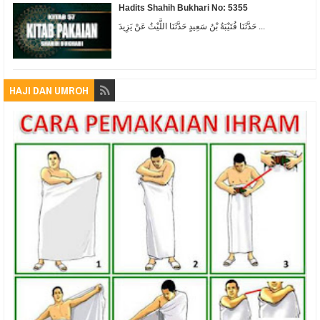
Hadits Shahih Bukhari No: 5355
حَدَّثَنَا قُتَيْبَةُ بْنُ سَعِيدٍ حَدَّثَنَا اللَّيْثُ عَنْ يَزِيدَ ...
HAJI DAN UMROH