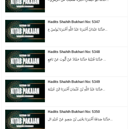
Hadits Shahih Bukhari No: 5347
حَدَّثَنَا عَبْدَانُ أَخْبَرَنَا عَبْدُ اللَّهِ أَخْبَرَنَا يُونُسُ ع...
Hadits Shahih Bukhari No: 5348
حَدَّثَنَا قُتَيْبَةُ حَدَّثَنَا حَمَّادٌ عَنْ أَيُّوبَ عَنْ نَافِعٍ ...
Hadits Shahih Bukhari No: 5349
حَدَّثَنَا عَبْدُ اللَّهِ بْنُ عُثْمَانَ أَخْبَرَنَا ابْنُ عُيَيْنَةَ...
Hadits Shahih Bukhari No: 5350
حَدَّثَنَا صَدَقَةُ أَخْبَرَنَا يَحْيَى بْنُ سَعِيدٍ عَنْ عُبَيْدِ ال...