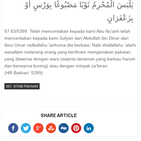
يَلْبَسَ الْمُحْرِمُ ثَوْبًا مَصْبُوغًا بِوَرْسٍ أَوْ
بِزَعْفَرَانٍ
57.63/5399. Telah menceritakan kepada kami Abu Nu'aim telah
menceritakan kepada kami Sufyan dari Abdullah bin Dinar dari
Ibnu Umar radliallahu 'anhuma dia berkata; Nabi shallallahu 'alaihi
wasallam melarang orang yang berihram mengenakan pakaian
yang diwarnai dengan wars (sejenis tanaman yang barbau harum
dan berwarna kuning) atau dengan minyak za'faran.
(HR Bukhari: 5399)
057. KITAB PAKAIAN
SHARE ARTICLE