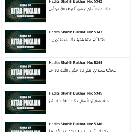
Hadits Shahih Bukhari No: 5342
حَدَّثَنَا عَبْدُ اللَّهِ بْنُ يُوسُفَ أَخْبَرَنَا مَالِكٌ عَنْ أَبِي...
Hadits Shahih Bukhari No: 5343
حَدَّثَنَا آدَمُ حَدَّثَنَا شُعْبَةُ حَدَّثَنَا مُحَمَّدُ بْنُ زِيَاد...
Hadits Shahih Bukhari No: 5344
حَدَّثَنَا سَعِيدُ بْنُ عُفَيْرٍ قَالَ حَدَّثَنِي اللَّيْثُ قَالَ حَد...
Hadits Shahih Bukhari No: 5345
حَدَّثَنَا مَطَرُ بْنُ الْفَضْلِ حَدَّثَنَا شَبَابَةُ حَدَّثَنَا شُعْ...
Hadits Shahih Bukhari No: 5346
حَدَّثَنَا أَبُو الْيَمَانِ أَخْبَرَنَا شُعَيْبٌ عَنْ الزُّهْرِيِّ أَ...