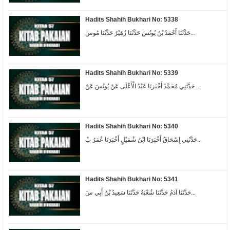
Hadits Shahih Bukhari No: 5338
حَدَّثَنَا أَحْمَدُ بْنُ يُونُسَ حَدَّثَنَا زُهَيْرٌ حَدَّثَنَا مُوسَ...
Hadits Shahih Bukhari No: 5339
حَدَّثَنِي مُحَمَّدٌ أَخْبَرَنَا عَبْدُ الْأَعْلَى عَنْ يُونُسَ عَنْ ...
Hadits Shahih Bukhari No: 5340
حَدَّثَنِي إِسْحَاقُ أَخْبَرَنَا ابْنُ شُمَيْلٍ أَخْبَرَنَا عُمَرُ بْ...
Hadits Shahih Bukhari No: 5341
حَدَّثَنَا آدَمُ حَدَّثَنَا شُعْبَةُ حَدَّثَنَا سَعِيدُ بْنُ أَبِي سَ...