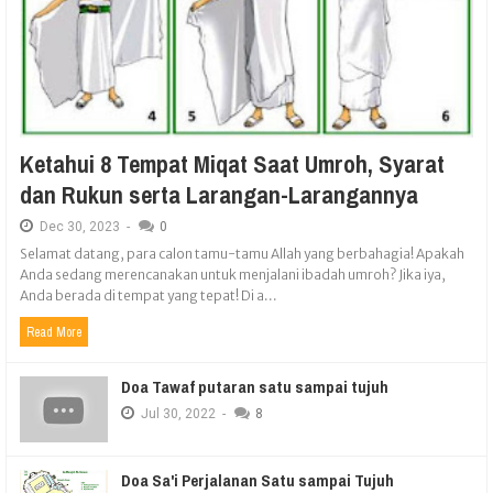
Ketahui 8 Tempat Miqat Saat Umroh, Syarat
dan Rukun serta Larangan-Larangannya
Dec
30,
2023
-
0
Selamat datang, para calon tamu-tamu Allah yang berbahagia! Apakah
Anda sedang merencanakan untuk menjalani ibadah umroh? Jika iya,
Anda berada di tempat yang tepat! Di a...
Read More
Doa Tawaf putaran satu sampai tujuh
Jul
30,
2022
-
8
Doa Sa'i Perjalanan Satu sampai Tujuh