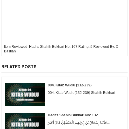
Item Reviewed:
Hadits Shahih Bukhari No: 167
Rating:
5
Reviewed By:
D
Bastian
RELATED POSTS
004. Kitab Wudlu (132-239)
004. Kitab Wudlu(132-239) Shahih Bukhari
Hadits Shahih Bukhari No: 132
ﺣَﺪَّﺛَﻨَﺎ ﺇِﺳْﺤَﺎﻕُ ﺑْﻦُ ﺇِﺑْﺮَﺍﻫِﻴﻢَ ﺍﻟْﺤَﻨْﻆَﻠِﻲُّ ﻗَﺎﻝَ ﺃَﺧْﺒَﺮَ...