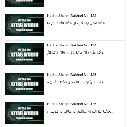
Hadits Shahih Bukhari No: 133
ﺣَﺪَّﺛَﻨَﺎ ﻳَﺤْﻴَﻰ ﺑْﻦُ ﺑُﻜَﻴْﺮٍ ﻗَﺎﻝَ ﺣَﺪَّﺛَﻨَﺎ ﺍﻟﻠَّﻴْﺚُ ﻋَﻦْ ﺧَﺎ...
Hadits Shahih Bukhari No: 134
ﺣَﺪَّﺛَﻨَﺎ ﻋَﻠِﻲٌّ ﻗَﺎﻝَ ﺣَﺪَّﺛَﻨَﺎ ﺳُﻔْﻴَﺎﻥُ ﻗَﺎﻝَ ﺣَﺪَّﺛَﻨَﺎ ﺍﻟﺰُّ...
Hadits Shahih Bukhari No: 135
ﺣَﺪَّﺛَﻨَﺎ ﻋَﻠِﻲُّ ﺑْﻦُ ﻋَﺒْﺪِ ﺍﻟﻠَّﻪِ ﻗَﺎﻝَ ﺣَﺪَّﺛَﻨَﺎ ﺳُﻔْﻴَﺎﻥُ ﻋَ...
Hadits Shahih Bukhari No: 136
ﺣَﺪَّﺛَﻨَﺎ ﻋَﺒْﺪُ ﺍﻟﻠَّﻪِ ﺑْﻦُ ﻣَﺴْﻠَﻤَﺔَ ﻋَﻦْ ﻣَﺎﻟِﻚٍ ﻋَﻦْ ﻣُﻮﺳَﻰ ﺑ...