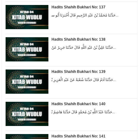
Hadits Shahih Bukhari No: 137
ﺣَﺪَّﺛَﻨَﺎ ﻣُﺤَﻤَّﺪُ ﺑْﻦُ ﻋَﺒْﺪِ ﺍﻟﺮَّﺣِﻴﻢِ ﻗَﺎﻝَ ﺃَﺧْﺒَﺮَﻧَﺎ ﺃَﺑُﻮ ﺳ...
Hadits Shahih Bukhari No: 138
ﺣَﺪَّﺛَﻨَﺎ ﻋَﻠِﻲُّ ﺑْﻦُ ﻋَﺒْﺪِ ﺍﻟﻠَّﻪِ ﻗَﺎﻝَ ﺣَﺪَّﺛَﻨَﺎ ﺟَﺮِﻳﺮٌ ﻋَﻦْ...
Hadits Shahih Bukhari No: 139
ﺣَﺪَّﺛَﻨَﺎ ﺁﺩَﻡُ ﻗَﺎﻝَ ﺣَﺪَّﺛَﻨَﺎ ﺷُﻌْﺒَﺔُ ﻋَﻦْ ﻋَﺒْﺪِ ﺍﻟْﻌَﺰِﻳﺰِ ﺑْ...
Hadits Shahih Bukhari No: 140
ﺣَﺪَّﺛَﻨَﺎ ﻋَﺒْﺪُ ﺍﻟﻠَّﻪِ ﺑْﻦُ ﻣُﺤَﻤَّﺪٍ ﻗَﺎﻝَ ﺣَﺪَّﺛَﻨَﺎ ﻫَﺎﺷِﻢُ ﺑْ...
Hadits Shahih Bukhari No: 141