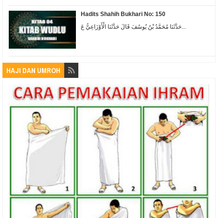
Hadits Shahih Bukhari No: 150
حَدَّثَنَا مُحَمَّدُ بْنُ يُوسُفَ قَالَ حَدَّثَنَا الْأَوْزَاعِيُّ عَ...
HAJI DAN UMROH