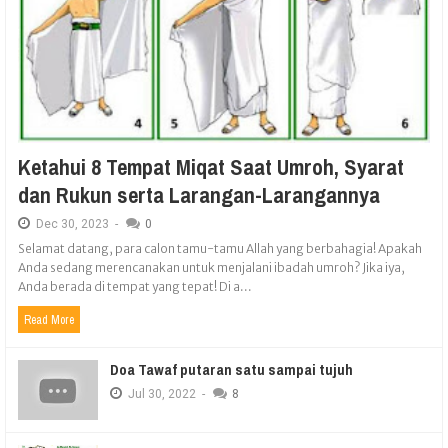
Ketahui 8 Tempat Miqat Saat Umroh, Syarat
dan Rukun serta Larangan-Larangannya
Dec
30,
2023
-
0
Selamat datang, para calon tamu-tamu Allah yang berbahagia! Apakah
Anda sedang merencanakan untuk menjalani ibadah umroh? Jika iya,
Anda berada di tempat yang tepat! Di a...
Read More
Doa Tawaf putaran satu sampai tujuh
Jul
30,
2022
-
8