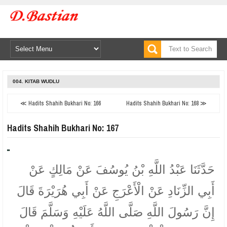
004. KITAB WUDLU
≪ Hadits Shahih Bukhari No: 166
Hadits Shahih Bukhari No: 168 ≫
Hadits Shahih Bukhari No: 167
حَدَّثَنَا عَبْدُ اللَّهِ بْنُ يُوسُفَ عَنْ مَالِكٍ عَنْ
أَبِي الزِّنَادِ عَنْ الْأَعْرَجِ عَنْ أَبِي هُرَيْرَةَ قَالَ
إِنَّ رَسُولَ اللَّهِ صَلَّى اللَّهُ عَلَيْهِ وَسَلَّمَ قَالَ