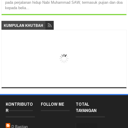
pada perjalanan hidup Nabi Muhammad SAW, termasuk pujian dan doa
kepada belia...
KUMPULAN KHUTBAH
KONTRIBUTO
FOLLOW ME
TOTAL
R
TAYANGAN
D Bastian