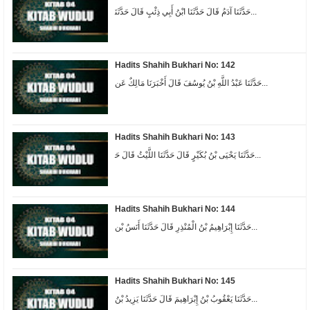
ﺣَﺪَّﺛَﻨَﺎ ﺁﺩَﻡُ ﻗَﺎﻝَ ﺣَﺪَّﺛَﻨَﺎ ﺍﺑْﻦُ ﺃَﺑِﻲ ﺫِﺋْﺐٍ ﻗَﺎﻝَ ﺣَﺪَّﺛَﻨَ...
Hadits Shahih Bukhari No: 142
ﺣَﺪَّﺛَﻨَﺎ ﻋَﺒْﺪُ ﺍﻟﻠَّﻪِ ﺑْﻦُ ﻳُﻮﺳُﻒَ ﻗَﺎﻝَ ﺃَﺧْﺒَﺮَﻧَﺎ ﻣَﺎﻟِﻚٌ ﻋَﻦ...
Hadits Shahih Bukhari No: 143
ﺣَﺪَّﺛَﻨَﺎ ﻳَﺤْﻴَﻰ ﺑْﻦُ ﺑُﻜَﻴْﺮٍ ﻗَﺎﻝَ ﺣَﺪَّﺛَﻨَﺎ ﺍﻟﻠَّﻴْﺚُ ﻗَﺎﻝَ ﺣَ...
Hadits Shahih Bukhari No: 144
ﺣَﺪَّﺛَﻨَﺎ ﺇِﺑْﺮَﺍﻫِﻴﻢُ ﺑْﻦُ ﺍﻟْﻤُﻨْﺬِﺭِ ﻗَﺎﻝَ ﺣَﺪَّﺛَﻨَﺎ ﺃَﻧَﺲُ ﺑْﻦ...
Hadits Shahih Bukhari No: 145
ﺣَﺪَّﺛَﻨَﺎ ﻳَﻌْﻘُﻮﺏُ ﺑْﻦُ ﺇِﺑْﺮَﺍﻫِﻴﻢَ ﻗَﺎﻝَ ﺣَﺪَّﺛَﻨَﺎ ﻳَﺰِﻳﺪُ ﺑْﻦُ...