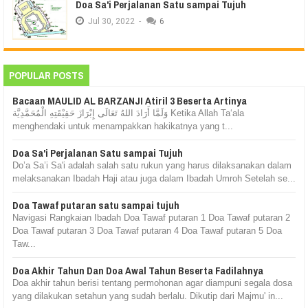
Doa Sa'i Perjalanan Satu sampai Tujuh
Jul
30,
2022
-
6
POPULAR POSTS
Bacaan MAULID AL BARZANJI Atiril 3 Beserta Artinya
وَلَمَّا أَرَادَ اللهُ تَعَالَى إِبْرَازَ حَقِيْقَتِهِ الْمُحَمَّدِيَّة Ketika Allah Ta‘ala
menghendaki untuk menampakkan hakikatnya yang t...
Doa Sa'i Perjalanan Satu sampai Tujuh
Do’a Sa’i Sa'i adalah salah satu rukun yang harus dilaksanakan dalam
melaksanakan Ibadah Haji atau juga dalam Ibadah Umroh Setelah se...
Doa Tawaf putaran satu sampai tujuh
Navigasi Rangkaian Ibadah Doa Tawaf putaran 1 Doa Tawaf putaran 2
Doa Tawaf putaran 3 Doa Tawaf putaran 4 Doa Tawaf putaran 5 Doa
Taw...
Doa Akhir Tahun Dan Doa Awal Tahun Beserta Fadilahnya
Doa akhir tahun berisi tentang permohonan agar diampuni segala dosa
yang dilakukan setahun yang sudah berlalu. Dikutip dari Majmu' in...