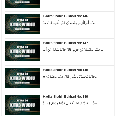
Hadits Shahih Bukhari No: 146
حَدَّثَنَا أَبُو الْوَلِيدِ هِشَامُ بْنُ عَبْدِ الْمَلِكِ قَالَ حَدَّ...
Hadits Shahih Bukhari No: 147
حَدَّثَنَا سُلَيْمَانُ بْنُ حَرْبٍ قَالَ حَدَّثَنَا شُعْبَةُ عَنْ أَب...
Hadits Shahih Bukhari No: 148
حَدَّثَنَا مُحَمَّدُ بْنُ بَشَّارٍ قَالَ حَدَّثَنَا مُحَمَّدُ بْنُ جَ...
Hadits Shahih Bukhari No: 149
حَدَّثَنَا مُعَاذُ بْنُ فَضَالَةَ قَالَ حَدَّثَنَا هِشَامٌ هُوَ الدَّ...