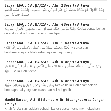
Bacaan MAULID AL BARZANJI Atiril 2 Beserta Artinya
وَبَعْدُ فَأَقُوْلُ هُوَ سَيِّدُنَا مُحَمَّدُ بْنُ عَبْدِ اللهِ بْنِ عَبْدِ الْمُطَّلِبِ وَاسْمُهُ شَيْبَةُ الْحَمْدِ
حَمِدَتْ خِصَالُهُ الس...
Bacaan MAULID AL BARZANJI Atiril 4 Beserta Artinya
وَلَمَّا تَمَّ مِنْ حَمْلِهِ شَهْرَانِ عَلَى مَشْهُوْرِ الْأَقْوَالِ الْمَرْوِيَّة Ketika genap beliau
dikandung dua bulan menurut pendapat ...
Bacaan MAULID AL BARZANJI Atiril 1 Beserta Artinya
{اَلْجَنَّةُ وَنَعِيمُهَا سَعْدٌ لِمَنْ يُصَلِّي وَيُسَلِّمُ وَيُبَارِكُ عَلَيْه} {Surga dan
kenikmatannya adalah kebahagiaan bagi orang...
Bacaan MAULID AL BARZANJI Atiril 5 Beserta Artinya
وَبَرَزَ صَلَّى اللهُ عَلَيْهِ وَسَلَّمَ وَاضِعًا يَدَيْهِ عَلَى الْأَرْضِ رَافِعًا رَأْسَهُ إِلَى السَّمَاءِ
الْعَلِيَّة Beliau lahir deng...
Bacaan MAULID AL BARZANJI Atiril 6 Beserta Artinya
وَظَهَرَ عِنْدَ وِلَادَتِهِ خَوَارِقُ وَغَرَائِبُ غَيْبِيَّة Ketika beliau lahir, tampaklah
beberapa hal yang luar biasa dan hal-hal ghaib ...
Maulid Barzanji Attiril 1 Sampai Attirl 19 Lengkap Arab Dengan
Artinya
Kitab Al-Barzanji adalah sebuah karya sejarah yang memfokuskan