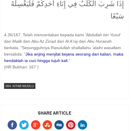
إِذَا شَرِبَ الْكَلْبُ فِي إِنَاءِ أَحَدِكُمْ فَلْيَغْسِلْهُ
سَبْعًا
4.36/167. Telah menceritakan kepada kami
'Abdullah bin Yusuf
dari
Malik
dari
Abu Az Zinad
dari
Al A'raj
dari
Abu Hurairah
berkata, "Sesungguhnya Rasulullah shallallahu 'alaihi wasallam
bersabda: "
Jika anjing menjilat bejana seorang dari kalian, maka
hendaklah ia cuci hingga tujuh kali.
"
(HR Bukhari: 167 )
004. KITAB WUDLU
SHARE ARTICLE