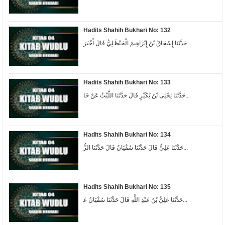
Hadits Shahih Bukhari No: 132
ﺣَﺪَّﺛَﻨَﺎ ﺇِﺳْﺤَﺎﻕُ ﺑْﻦُ ﺇِﺑْﺮَﺍﻫِﻴﻢَ ﺍﻟْﺤَﻨْﻆَﻠِﻲُّ ﻗَﺎﻝَ ﺃَﺧْﺒَﺮَ...
Hadits Shahih Bukhari No: 133
ﺣَﺪَّﺛَﻨَﺎ ﻳَﺤْﻴَﻰ ﺑْﻦُ ﺑُﻜَﻴْﺮٍ ﻗَﺎﻝَ ﺣَﺪَّﺛَﻨَﺎ ﺍﻟﻠَّﻴْﺚُ ﻋَﻦْ ﺧَﺎ...
Hadits Shahih Bukhari No: 134
ﺣَﺪَّﺛَﻨَﺎ ﻋَﻠِﻲٌّ ﻗَﺎﻝَ ﺣَﺪَّﺛَﻨَﺎ ﺳُﻔْﻴَﺎﻥُ ﻗَﺎﻝَ ﺣَﺪَّﺛَﻨَﺎ ﺍﻟﺰُّ...
Hadits Shahih Bukhari No: 135
ﺣَﺪَّﺛَﻨَﺎ ﻋَﻠِﻲُّ ﺑْﻦُ ﻋَﺒْﺪِ ﺍﻟﻠَّﻪِ ﻗَﺎﻝَ ﺣَﺪَّﺛَﻨَﺎ ﺳُﻔْﻴَﺎﻥُ ﻋَ...