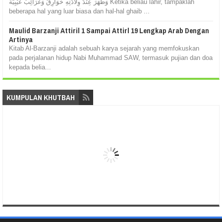
وَظَهَرَ عِنْدَ وِلَادَتِهِ خَوَارِقُ وَغَرَائِبُ غَيْبِيَّة Ketika beliau lahir, tampaklah
beberapa hal yang luar biasa dan hal-hal ghaib ...
Maulid Barzanji Attiril 1 Sampai Attirl 19 Lengkap Arab Dengan
Artinya
Kitab Al-Barzanji adalah sebuah karya sejarah yang memfokuskan
pada perjalanan hidup Nabi Muhammad SAW, termasuk pujian dan doa
kepada belia...
KUMPULAN KHUTBAH