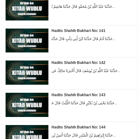
ﺣَﺪَّﺛَﻨَﺎ ﻋَﺒْﺪُ ﺍﻟﻠَّﻪِ ﺑْﻦُ ﻣُﺤَﻤَّﺪٍ ﻗَﺎﻝَ ﺣَﺪَّﺛَﻨَﺎ ﻫَﺎﺷِﻢُ ﺑْ...
Hadits Shahih Bukhari No: 141
ﺣَﺪَّﺛَﻨَﺎ ﺁﺩَﻡُ ﻗَﺎﻝَ ﺣَﺪَّﺛَﻨَﺎ ﺍﺑْﻦُ ﺃَﺑِﻲ ﺫِﺋْﺐٍ ﻗَﺎﻝَ ﺣَﺪَّﺛَﻨَ...
Hadits Shahih Bukhari No: 142
ﺣَﺪَّﺛَﻨَﺎ ﻋَﺒْﺪُ ﺍﻟﻠَّﻪِ ﺑْﻦُ ﻳُﻮﺳُﻒَ ﻗَﺎﻝَ ﺃَﺧْﺒَﺮَﻧَﺎ ﻣَﺎﻟِﻚٌ ﻋَﻦ...
Hadits Shahih Bukhari No: 143
ﺣَﺪَّﺛَﻨَﺎ ﻳَﺤْﻴَﻰ ﺑْﻦُ ﺑُﻜَﻴْﺮٍ ﻗَﺎﻝَ ﺣَﺪَّﺛَﻨَﺎ ﺍﻟﻠَّﻴْﺚُ ﻗَﺎﻝَ ﺣَ...
Hadits Shahih Bukhari No: 144
ﺣَﺪَّﺛَﻨَﺎ ﺇِﺑْﺮَﺍﻫِﻴﻢُ ﺑْﻦُ ﺍﻟْﻤُﻨْﺬِﺭِ ﻗَﺎﻝَ ﺣَﺪَّﺛَﻨَﺎ ﺃَﻧَﺲُ ﺑْﻦ...