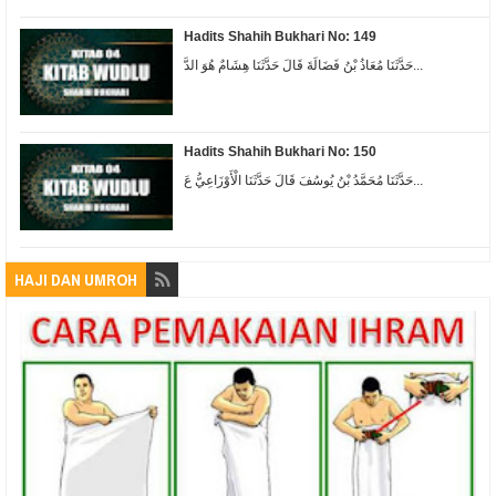
Hadits Shahih Bukhari No: 149
حَدَّثَنَا مُعَاذُ بْنُ فَضَالَةَ قَالَ حَدَّثَنَا هِشَامٌ هُوَ الدَّ...
Hadits Shahih Bukhari No: 150
حَدَّثَنَا مُحَمَّدُ بْنُ يُوسُفَ قَالَ حَدَّثَنَا الْأَوْزَاعِيُّ عَ...
HAJI DAN UMROH