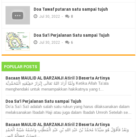
Doa Tawaf putaran satu sampai tujuh
Jul
30,
2022
-
8
Doa Sa'i Perjalanan Satu sampai Tujuh
Jul
30,
2022
-
6
POPULAR POSTS
Bacaan MAULID AL BARZANJI Atiril 3 Beserta Artinya
وَلَمَّا أَرَادَ اللهُ تَعَالَى إِبْرَازَ حَقِيْقَتِهِ الْمُحَمَّدِيَّة Ketika Allah Ta‘ala
menghendaki untuk menampakkan hakikatnya yang t...
Doa Sa'i Perjalanan Satu sampai Tujuh
Do’a Sa’i Sa'i adalah salah satu rukun yang harus dilaksanakan dalam
melaksanakan Ibadah Haji atau juga dalam Ibadah Umroh Setelah se...
Bacaan MAULID AL BARZANJI Atiril 2 Beserta Artinya
وَبَعْدُ فَأَقُوْلُ هُوَ سَيِّدُنَا مُحَمَّدُ بْنُ عَبْدِ اللهِ بْنِ عَبْدِ الْمُطَّلِبِ وَاسْمُهُ شَيْبَةُ الْحَمْدِ
حَمِدَتْ خِصَالُهُ الس...