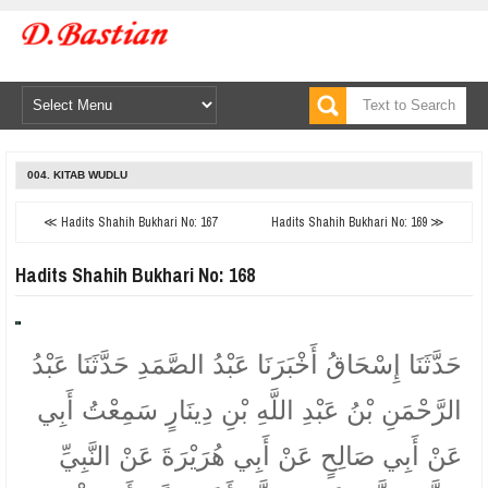
004. KITAB WUDLU
≪ Hadits Shahih Bukhari No: 167
Hadits Shahih Bukhari No: 169 ≫
Hadits Shahih Bukhari No: 168
حَدَّثَنَا إِسْحَاقُ أَخْبَرَنَا عَبْدُ الصَّمَدِ حَدَّثَنَا عَبْدُ
الرَّحْمَنِ بْنُ عَبْدِ اللَّهِ بْنِ دِينَارٍ سَمِعْتُ أَبِي
عَنْ أَبِي صَالِحٍ عَنْ أَبِي هُرَيْرَةَ عَنْ النَّبِيِّ