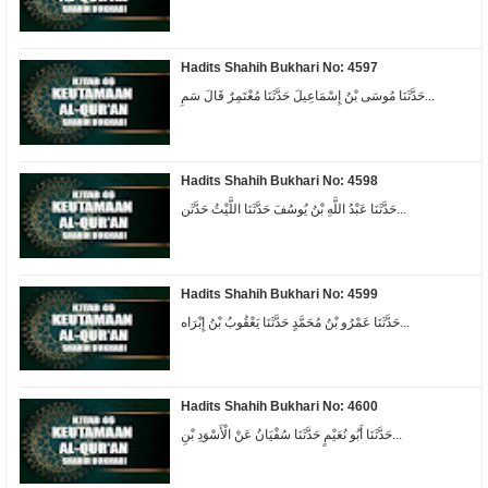
Hadits Shahih Bukhari No: 4597
حَدَّثَنَا مُوسَى بْنُ إِسْمَاعِيلَ حَدَّثَنَا مُعْتَمِرٌ قَالَ سَمِ...
Hadits Shahih Bukhari No: 4598
حَدَّثَنَا عَبْدُ اللَّهِ بْنُ يُوسُفَ حَدَّثَنَا اللَّيْثُ حَدَّثَن...
Hadits Shahih Bukhari No: 4599
حَدَّثَنَا عَمْرُو بْنُ مُحَمَّدٍ حَدَّثَنَا يَعْقُوبُ بْنُ إِبْرَاه...
Hadits Shahih Bukhari No: 4600
حَدَّثَنَا أَبُو نُعَيْمٍ حَدَّثَنَا سُفْيَانُ عَنْ الْأَسْوَدِ بْنِ...