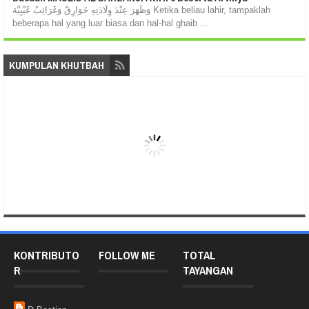
وَظَهَرَ عِنْدَ وِلَادَتِهِ خَوَارِقُ وَغَرَائِبُ غَيْبِيَّة Ketika beliau lahir, tampaklah
beberapa hal yang luar biasa dan hal-hal ghaib ...
KUMPULAN KHUTBAH
KONTRIBUTO
FOLLOW ME
TOTAL
R
TAYANGAN