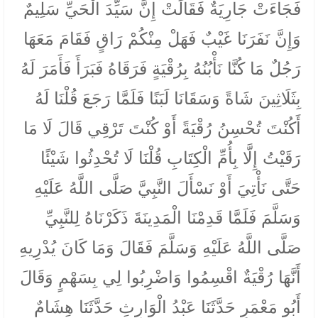
فَجَاءَتْ جَارِيَةٌ فَقَالَتْ إِنَّ سَيِّدَ الْحَيِّ سَلِيمٌ
وَإِنَّ نَفَرَنَا غَيْبٌ فَهَلْ مِنْكُمْ رَاقٍ فَقَامَ مَعَهَا
رَجُلٌ مَا كُنَّا نَأْبُنُهُ بِرُقْيَةٍ فَرَقَاهُ فَبَرَأَ فَأَمَرَ لَهُ
بِثَلَاثِينَ شَاةً وَسَقَانَا لَبَنًا فَلَمَّا رَجَعَ قُلْنَا لَهُ
أَكُنْتَ تُحْسِنُ رُقْيَةً أَوْ كُنْتَ تَرْقِي قَالَ لَا مَا
رَقَيْتُ إِلَّا بِأُمِّ الْكِتَابِ قُلْنَا لَا تُحْدِثُوا شَيْئًا
حَتَّى نَأْتِيَ أَوْ نَسْأَلَ النَّبِيَّ صَلَّى اللَّهُ عَلَيْهِ
وَسَلَّمَ فَلَمَّا قَدِمْنَا الْمَدِينَةَ ذَكَرْنَاهُ لِلنَّبِيِّ
صَلَّى اللَّهُ عَلَيْهِ وَسَلَّمَ فَقَالَ وَمَا كَانَ يُدْرِيهِ
أَنَّهَا رُقْيَةٌ اقْسِمُوا وَاضْرِبُوا لِي بِسَهْمٍ وَقَالَ
أَبُو مَعْمَرٍ حَدَّثَنَا عَبْدُ الْوَارِثِ حَدَّثَنَا هِشَامٌ