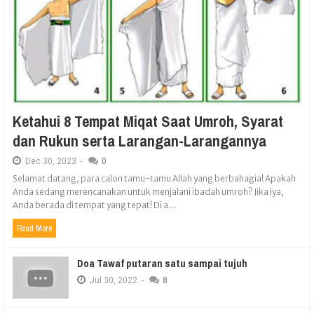
Ketahui 8 Tempat Miqat Saat Umroh, Syarat
dan Rukun serta Larangan-Larangannya
Dec
30,
2023
-
0
Selamat datang, para calon tamu-tamu Allah yang berbahagia! Apakah
Anda sedang merencanakan untuk menjalani ibadah umroh? Jika iya,
Anda berada di tempat yang tepat! Di a...
Read More
Doa Tawaf putaran satu sampai tujuh
Jul
30,
2022
-
8