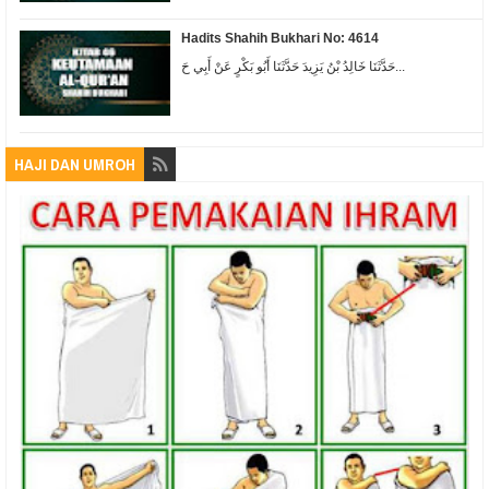
Hadits Shahih Bukhari No: 4614
حَدَّثَنَا خَالِدُ بْنُ يَزِيدَ حَدَّثَنَا أَبُو بَكْرٍ عَنْ أَبِي حَ...
HAJI DAN UMROH