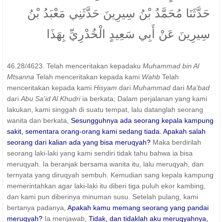
حَدَّثَنَا مُحَمَّدُ بْنُ سِيرِينَ حَدَّثَنِي مَعْبَدُ بْنُ
سِيرِينَ عَنْ أَبِي سَعِيدٍ الْخُدْرِيِّ بِهَذَا
46.28/4623. Telah menceritakan kepadaku
Muhammad bin Al
Mtsanna
Telah menceritakan kepada kami
Wahb
Telah
menceritakan kepada kami
Hisyam
dari
Muhammad
dari
Ma'bad
dari
Abu Sa'id Al Khudri
ia berkata; Dalam perjalanan yang kami
lakukan, kami singgah di suatu tempat, lalu datanglah seorang
wanita dan berkata,
Sesungguhnya ada seorang kepala kampung
sakit, sementara orang-orang kami sedang tiada. Apakah salah
seorang dari kalian ada yang bisa meruqyah?
Maka berdirilah
seorang laki-laki yang kami sendiri tidak tahu bahwa ia bisa
meruqyah. Ia beranjak bersama wanita itu, lalu meruqyah, dan
ternyata yang diruqyah sembuh. Kemudian sang kepala kampung
memerintahkan agar laki-laki itu diberi tiga puluh ekor kambing,
dan kami pun diberinya minuman susu. Setelah pulang, kami
bertanya padanya,
Apakah kamu memang seorang yang pandai
meruqyah?
Ia menjawab,
Tidak, dan tidaklah aku meruqyahnya,