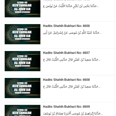
حَدَّثَنَا يَحْيَى بْنُ بُكَيْرٍ حَدَّثَنَا اللَّيْثُ عَنْ يُونُسَ ع...
Hadits Shahih Bukhari No: 4606
حَدَّثَنَا عُبَيْدُ اللَّهِ بْنُ مُوسَى عَنْ إِسْرَائِيلَ عَنْ أَبِي...
Hadits Shahih Bukhari No: 4607
حَدَّثَنَا سَعِيدُ بْنُ عُفَيْرٍ قَالَ حَدَّثَنِي اللَّيْثُ قَالَ حَ...
Hadits Shahih Bukhari No: 4608
حَدَّثَنَا سَعِيدُ بْنُ عُفَيْرٍ قَالَ حَدَّثَنِي اللَّيْثُ قَالَ حَ...
Hadits Shahih Bukhari No: 4609
حَدَّثَنَا إِبْرَاهِيمُ بْنُ مُوسَى أَخْبَرَنَا هِشَامُ بْنُ يُوسُفَ...