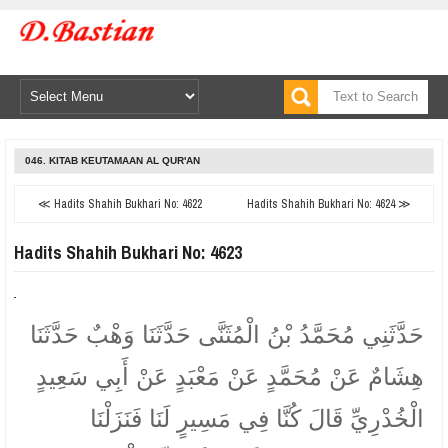
046. KITAB KEUTAMAAN AL QUR'AN
≪ Hadits Shahih Bukhari No: 4622
Hadits Shahih Bukhari No: 4624 ≫
Hadits Shahih Bukhari No: 4623
حَدَّثَنِي مُحَمَّدُ بْنُ الْمُثَنَّى حَدَّثَنَا وَهْبٌ حَدَّثَنَا
هِشَامٌ عَنْ مُحَمَّدٍ عَنْ مَعْبَدٍ عَنْ أَبِي سَعِيدٍ
الْخُدْرِيِّ قَالَ كُنَّا فِي مَسِيرٍ لَنَا فَنَزَلْنَا