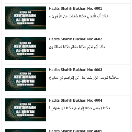
Hadits Shahih Bukhari No: 4601
حَدَّثَنَا أَبُو الْيَمَانِ حَدَّثَنَا شُعَيْبٌ عَنْ الزُّهْرِيِّ وَ...
Hadits Shahih Bukhari No: 4602
حَدَّثَنَا أَبُو نُعَيْمٍ حَدَّثَنَا هَمَّامٌ حَدَّثَنَا عَطَاءٌ وَق...
Hadits Shahih Bukhari No: 4603
حَدَّثَنَا مُوسَى بْنُ إِسْمَاعِيلَ عَنْ إِبْرَاهِيمَ بْنِ سَعْدٍ حَ...
Hadits Shahih Bukhari No: 4604
حَدَّثَنَا مُوسَى حَدَّثَنَا إِبْرَاهِيمُ حَدَّثَنَا ابْنُ شِهَابٍ أ...
Hadits Shahih Bukhari No: 4605