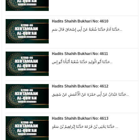
Hadits Shahih Bukhari No: 4610
حَدَّثَنَا آدَمُ حَدَّثَنَا شُعْبَةُ عَنْ أَبِي إِسْحَاقَ قَالَ سَمِ...
Hadits Shahih Bukhari No: 4611
حَدَّثَنَا أَبُو الْوَلِيدِ حَدَّثَنَا شُعْبَةُ أَنْبَأَنَا أَبُو إِس...
Hadits Shahih Bukhari No: 4612
حَدَّثَنَا عَبْدَانُ عَنْ أَبِي حَمْزَةَ عَنْ الْأَعْمَشِ عَنْ شَقِيق...
Hadits Shahih Bukhari No: 4613
حَدَّثَنَا يَحْيَى بْنُ قَزَعَةَ حَدَّثَنَا إِبْرَاهِيمُ بْنُ سَعْدٍ ...