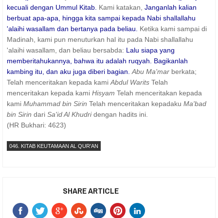
kecuali dengan Ummul Kitab.
Kami katakan,
Janganlah kalian
berbuat apa-apa, hingga kita sampai kepada Nabi shallallahu
'alaihi wasallam dan bertanya pada beliau.
Ketika kami sampai di
Madinah, kami pun menuturkan hal itu pada Nabi shallallahu
'alaihi wasallam, dan beliau bersabda:
Lalu siapa yang
memberitahukannya, bahwa itu adalah ruqyah. Bagikanlah
kambing itu, dan aku juga diberi bagian.
Abu Ma'mar
berkata;
Telah menceritakan kepada kami
Abdul Warits
Telah
menceritakan kepada kami
Hisyam
Telah menceritakan kepada
kami
Muhammad bin Sirin
Telah menceritakan kepadaku
Ma'bad
bin Sirin
dari
Sa'id Al Khudri
dengan hadits ini.
(HR Bukhari: 4623)
046. KITAB KEUTAMAAN AL QUR'AN
SHARE ARTICLE