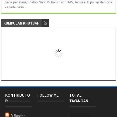
pada perjalanan hidup Nabi Muhammad SAW, termasuk pujian dan doa
kepada belia...
KUMPULAN KHUTBAH
KONTRIBUTO
FOLLOW ME
TOTAL
R
TAYANGAN
D Bastian