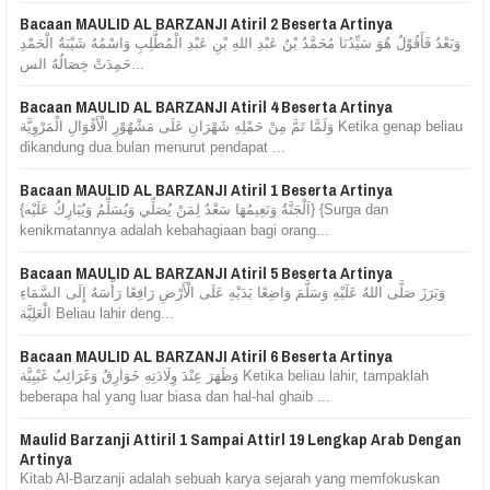
Bacaan MAULID AL BARZANJI Atiril 2 Beserta Artinya
وَبَعْدُ فَأَقُوْلُ هُوَ سَيِّدُنَا مُحَمَّدُ بْنُ عَبْدِ اللهِ بْنِ عَبْدِ الْمُطَّلِبِ وَاسْمُهُ شَيْبَةُ الْحَمْدِ
حَمِدَتْ خِصَالُهُ الس...
Bacaan MAULID AL BARZANJI Atiril 4 Beserta Artinya
وَلَمَّا تَمَّ مِنْ حَمْلِهِ شَهْرَانِ عَلَى مَشْهُوْرِ الْأَقْوَالِ الْمَرْوِيَّة Ketika genap beliau
dikandung dua bulan menurut pendapat ...
Bacaan MAULID AL BARZANJI Atiril 1 Beserta Artinya
{اَلْجَنَّةُ وَنَعِيمُهَا سَعْدٌ لِمَنْ يُصَلِّي وَيُسَلِّمُ وَيُبَارِكُ عَلَيْه} {Surga dan
kenikmatannya adalah kebahagiaan bagi orang...
Bacaan MAULID AL BARZANJI Atiril 5 Beserta Artinya
وَبَرَزَ صَلَّى اللهُ عَلَيْهِ وَسَلَّمَ وَاضِعًا يَدَيْهِ عَلَى الْأَرْضِ رَافِعًا رَأْسَهُ إِلَى السَّمَاءِ
الْعَلِيَّة Beliau lahir deng...
Bacaan MAULID AL BARZANJI Atiril 6 Beserta Artinya
وَظَهَرَ عِنْدَ وِلَادَتِهِ خَوَارِقُ وَغَرَائِبُ غَيْبِيَّة Ketika beliau lahir, tampaklah
beberapa hal yang luar biasa dan hal-hal ghaib ...
Maulid Barzanji Attiril 1 Sampai Attirl 19 Lengkap Arab Dengan
Artinya
Kitab Al-Barzanji adalah sebuah karya sejarah yang memfokuskan