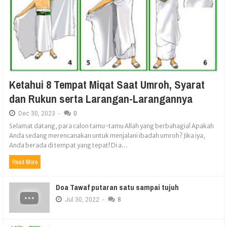
Ketahui 8 Tempat Miqat Saat Umroh, Syarat
dan Rukun serta Larangan-Larangannya
Dec
30,
2023
-
0
Selamat datang, para calon tamu-tamu Allah yang berbahagia! Apakah
Anda sedang merencanakan untuk menjalani ibadah umroh? Jika iya,
Anda berada di tempat yang tepat! Di a...
Read More
Doa Tawaf putaran satu sampai tujuh
Jul
30,
2022
-
8