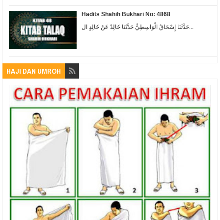
Hadits Shahih Bukhari No: 4868
حَدَّثَنَا إِسْحَاقُ الْوَاسِطِيُّ حَدَّثَنَا خَالِدٌ عَنْ خَالِدٍ ال...
HAJI DAN UMROH