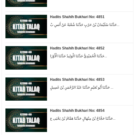
Hadits Shahih Bukhari No: 4851
حَدَّثَنَا سُلَيْمَانُ بْنُ حَرْبٍ حَدَّثَنَا شُعْبَةُ عَنْ أَنَسِ بْ...
Hadits Shahih Bukhari No: 4852
حَدَّثَنَا الْحُمَيْدِيُّ حَدَّثَنَا الْوَلِيدُ حَدَّثَنَا الْأَوْزَا...
Hadits Shahih Bukhari No: 4853
حَدَّثَنَا أَبُو نُعَيْمٍ حَدَّثَنَا عَبْدُ الرَّحْمَنِ بْنُ غَسِيلٍ ...
Hadits Shahih Bukhari No: 4854
حَدَّثَنَا حَجَّاجُ بْنُ مِنْهَالٍ حَدَّثَنَا هَمَّامُ بْنُ يَحْيَى ع...