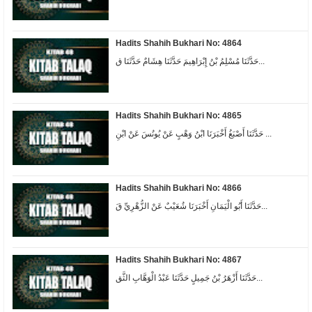
Hadits Shahih Bukhari No: 4864
حَدَّثَنَا مُسْلِمُ بْنُ إِبْرَاهِيمَ حَدَّثَنَا هِشَامٌ حَدَّثَنَا ق...
Hadits Shahih Bukhari No: 4865
حَدَّثَنَا أَصْبَغُ أَخْبَرَنَا ابْنُ وَهْبٍ عَنْ يُونُسَ عَنْ ابْنِ ...
Hadits Shahih Bukhari No: 4866
حَدَّثَنَا أَبُو الْيَمَانِ أَخْبَرَنَا شُعَيْبٌ عَنْ الزُّهْرِيِّ قَ...
Hadits Shahih Bukhari No: 4867
حَدَّثَنَا أَزْهَرُ بْنُ جَمِيلٍ حَدَّثَنَا عَبْدُ الْوَهَّابِ الثَّق...