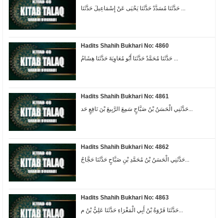
حَدَّثَنَا مُسَدَّدٌ حَدَّثَنَا يَحْيَى عَنْ إِسْمَاعِيلَ حَدَّثَنَا ...
Hadits Shahih Bukhari No: 4860
حَدَّثَنَا مُحَمَّدٌ حَدَّثَنَا أَبُو مُعَاوِيَةَ حَدَّثَنَا هِشَامُ ...
Hadits Shahih Bukhari No: 4861
حَدَّثَنِي الْحَسَنُ بْنُ صَبَّاحٍ سَمِعَ الرَّبِيعَ بْنَ نَافِعٍ حَد...
Hadits Shahih Bukhari No: 4862
حَدَّثَنِي الْحَسَنُ بْنُ مُحَمَّدِ بْنِ صَبَّاحٍ حَدَّثَنَا حَجَّاجٌ...
Hadits Shahih Bukhari No: 4863
حَدَّثَنَا فَرْوَةُ بْنُ أَبِي الْمَغْرَاءِ حَدَّثَنَا عَلِيُّ بْنُ م...