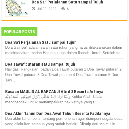
Doa Sa'i Perjalanan Satu sampai Tujuh
Jul
30,
2022
-
6
POPULAR POSTS
Doa Sa'i Perjalanan Satu sampai Tujuh
Do’a Sa’i Sa'i adalah salah satu rukun yang harus dilaksanakan dalam
melaksanakan Ibadah Haji atau juga dalam Ibadah Umroh Setelah se...
Doa Tawaf putaran satu sampai tujuh
Navigasi Rangkaian Ibadah Doa Tawaf putaran 1 Doa Tawaf putaran 2
Doa Tawaf putaran 3 Doa Tawaf putaran 4 Doa Tawaf putaran 5 Doa
Taw...
Bacaan MAULID AL BARZANJI Atiril 3 Beserta Artinya
وَلَمَّا أَرَادَ اللهُ تَعَالَى إِبْرَازَ حَقِيْقَتِهِ الْمُحَمَّدِيَّة Ketika Allah Ta‘ala
menghendaki untuk menampakkan hakikatnya yang t...
Doa Akhir Tahun Dan Doa Awal Tahun Beserta Fadilahnya
Doa akhir tahun berisi tentang permohonan agar diampuni segala dosa
yang dilakukan setahun yang sudah berlalu. Dikutip dari Majmu' in...