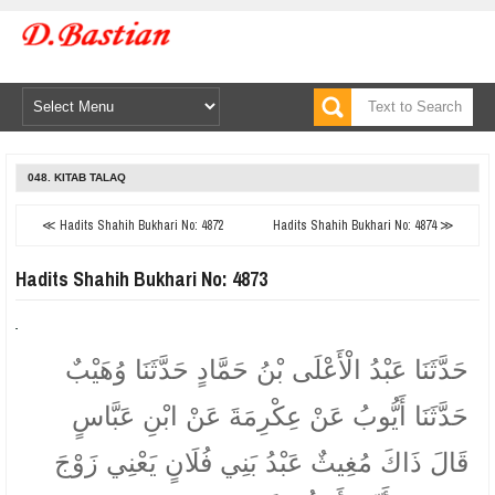
048. KITAB TALAQ
≪ Hadits Shahih Bukhari No: 4872
Hadits Shahih Bukhari No: 4874 ≫
Hadits Shahih Bukhari No: 4873
حَدَّثَنَا عَبْدُ الْأَعْلَى بْنُ حَمَّادٍ حَدَّثَنَا وُهَيْبٌ
حَدَّثَنَا أَيُّوبُ عَنْ عِكْرِمَةَ عَنْ ابْنِ عَبَّاسٍ
قَالَ ذَاكَ مُغِيثٌ عَبْدُ بَنِي فُلَانٍ يَعْنِي زَوْجَ