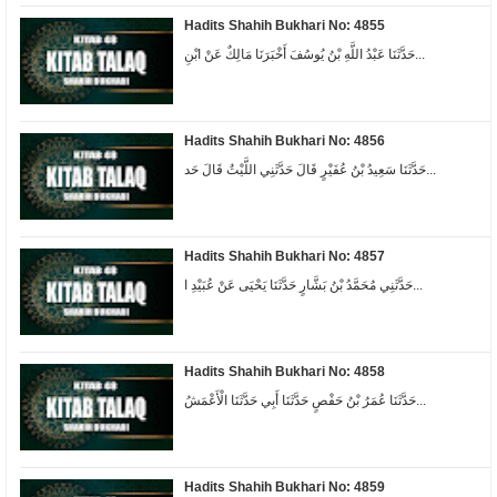
Hadits Shahih Bukhari No: 4855
حَدَّثَنَا عَبْدُ اللَّهِ بْنُ يُوسُفَ أَخْبَرَنَا مَالِكٌ عَنْ ابْنِ...
Hadits Shahih Bukhari No: 4856
حَدَّثَنَا سَعِيدُ بْنُ عُفَيْرٍ قَالَ حَدَّثَنِي اللَّيْثُ قَالَ حَد...
Hadits Shahih Bukhari No: 4857
حَدَّثَنِي مُحَمَّدُ بْنُ بَشَّارٍ حَدَّثَنَا يَحْيَى عَنْ عُبَيْدِ ا...
Hadits Shahih Bukhari No: 4858
حَدَّثَنَا عُمَرُ بْنُ حَفْصٍ حَدَّثَنَا أَبِي حَدَّثَنَا الْأَعْمَشُ...
Hadits Shahih Bukhari No: 4859