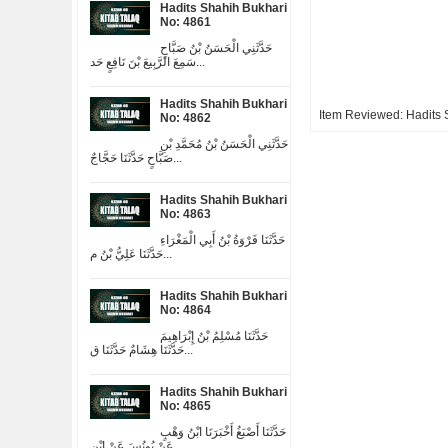
Hadits Shahih Bukhari
No: 4861
حَدَّثَنِي الْحَسَنُ بْنُ صَبَّاحٍ
سَمِعَ الرَّبِيعَ بْنَ نَافِعٍ حَد...
Hadits Shahih Bukhari
Item Reviewed:
Hadits 
No: 4862
حَدَّثَنِي الْحَسَنُ بْنُ مُحَمَّدِ بْنِ
صَبَّاحٍ حَدَّثَنَا حَجَّاجٌ...
Hadits Shahih Bukhari
No: 4863
حَدَّثَنَا فَرْوَةُ بْنُ أَبِي الْمَغْرَاءِ
حَدَّثَنَا عَلِيُّ بْنُ م...
Hadits Shahih Bukhari
No: 4864
حَدَّثَنَا مُسْلِمُ بْنُ إِبْرَاهِيمَ
حَدَّثَنَا هِشَامٌ حَدَّثَنَا ق...
Hadits Shahih Bukhari
No: 4865
حَدَّثَنَا أَصْبَغُ أَخْبَرَنَا ابْنُ وَهْبٍ
عَنْ يُونُسَ عَنْ ابْنِ ...