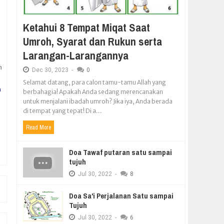
Ketahui 8 Tempat Miqat Saat
Umroh, Syarat dan Rukun serta
Larangan-Larangannya
h
Dec
30,
2023
-
0
Selamat datang, para calon tamu-tamu Allah yang
h
berbahagia! Apakah Anda sedang merencanakan
untuk menjalani ibadah umroh? Jika iya, Anda berada
di tempat yang tepat! Di a...
Read More
Doa Tawaf putaran satu sampai
tujuh
Jul
30,
2022
-
8
Doa Sa'i Perjalanan Satu sampai
Tujuh
Jul
30,
2022
-
6