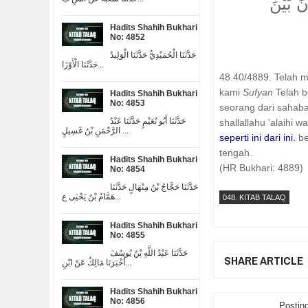
نَ بَيْنَ
Hadits Shahih Bukhari
No: 4852
حَدَّثَنَا الْحُمَيْدِيُّ حَدَّثَنَا الْوَلِيدُ
حَدَّثَنَا الْأَوْزَا...
48.40/4889. Telah 
kami
Sufyan
Telah b
Hadits Shahih Bukhari
No: 4853
seorang dari sahabat
حَدَّثَنَا أَبُو نُعَيْمٍ حَدَّثَنَا عَبْدُ
shallallahu 'alaihi 
الرَّحْمَنِ بْنُ غَسِيلٍ ...
seperti ini dari ini.
be
tengah.
Hadits Shahih Bukhari
(HR Bukhari: 4889)
No: 4854
حَدَّثَنَا حَجَّاجُ بْنُ مِنْهَالٍ حَدَّثَنَا
هَمَّامُ بْنُ يَحْيَى ع...
048. KITAB TALAQ
Hadits Shahih Bukhari
No: 4855
حَدَّثَنَا عَبْدُ اللَّهِ بْنُ يُوسُفَ
SHARE ARTICLE
أَخْبَرَنَا مَالِكٌ عَنْ ابْنِ...
Hadits Shahih Bukhari
No: 4856
Postin