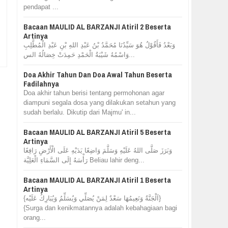
pendapat ...
Bacaan MAULID AL BARZANJI Atiril 2 Beserta
Artinya
وَبَعْدُ فَأَقُوْلُ هُوَ سَيِّدُنَا مُحَمَّدُ بْنُ عَبْدِ اللهِ بْنِ عَبْدِ الْمُطَّلِبِ
وَاسْمُهُ شَيْبَةُ الْحَمْدِ حَمِدَتْ خِصَالُهُ الس...
Doa Akhir Tahun Dan Doa Awal Tahun Beserta
Fadilahnya
Doa akhir tahun berisi tentang permohonan agar
diampuni segala dosa yang dilakukan setahun yang
sudah berlalu. Dikutip dari Majmu' in...
Bacaan MAULID AL BARZANJI Atiril 5 Beserta
Artinya
وَبَرَزَ صَلَّى اللهُ عَلَيْهِ وَسَلَّمَ وَاضِعًا يَدَيْهِ عَلَى الْأَرْضِ رَافِعًا
رَأْسَهُ إِلَى السَّمَاءِ الْعَلِيَّة Beliau lahir deng...
Bacaan MAULID AL BARZANJI Atiril 1 Beserta
Artinya
{اَلْجَنَّةُ وَنَعِيمُهَا سَعْدٌ لِمَنْ يُصَلِّي وَيُسَلِّمُ وَيُبَارِكُ عَلَيْه}
{Surga dan kenikmatannya adalah kebahagiaan bagi
orang...