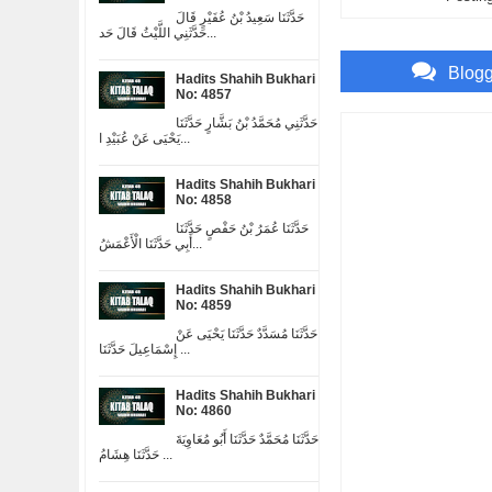
حَدَّثَنَا سَعِيدُ بْنُ عُفَيْرٍ قَالَ
حَدَّثَنِي اللَّيْثُ قَالَ حَد...
Blog
Hadits Shahih Bukhari
No: 4857
حَدَّثَنِي مُحَمَّدُ بْنُ بَشَّارٍ حَدَّثَنَا
يَحْيَى عَنْ عُبَيْدِ ا...
Hadits Shahih Bukhari
No: 4858
حَدَّثَنَا عُمَرُ بْنُ حَفْصٍ حَدَّثَنَا
أَبِي حَدَّثَنَا الْأَعْمَشُ...
Hadits Shahih Bukhari
No: 4859
حَدَّثَنَا مُسَدَّدٌ حَدَّثَنَا يَحْيَى عَنْ
إِسْمَاعِيلَ حَدَّثَنَا ...
Hadits Shahih Bukhari
No: 4860
حَدَّثَنَا مُحَمَّدٌ حَدَّثَنَا أَبُو مُعَاوِيَةَ
حَدَّثَنَا هِشَامُ ...