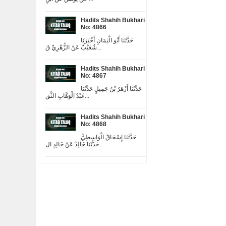
Hadits Shahih Bukhari
No: 4866
حَدَّثَنَا أَبُو الْيَمَانِ أَخْبَرَنَا
شُعَيْبٌ عَنْ الزُّهْرِيِّ قَ...
Hadits Shahih Bukhari
No: 4867
حَدَّثَنَا أَزْهَرُ بْنُ جَمِيلٍ حَدَّثَنَا
عَبْدُ الْوَهَّابِ الثَّق...
Hadits Shahih Bukhari
No: 4868
حَدَّثَنَا إِسْحَاقُ الْوَاسِطِيُّ
حَدَّثَنَا خَالِدٌ عَنْ خَالِدٍ ال...