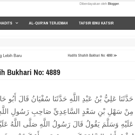
Diberdayakan oleh
Blogger
.
HADITS
AL-QUR'AN TERJEMAH
TAFSIR IBNU KATSIR
Hadits Shahih Bukhari No: 4890 ≫
g Lebih Baru
ih Bukhari No: 4889
حَدَّثَنَا عَلِيُّ بْنُ عَبْدِ اللَّهِ حَدَّثَنَا سُفْيَانُ قَالَ أَبُو حَ
مِنْ سَهْلِ بْنِ سَعْدٍ السَّاعِدِيِّ صَاحِبِ رَسُولِ اللَّهِ 
عَلَيْهِ وَسَلَّمَ يَقُولُ قَالَ رَسُولُ اللَّهِ صَلَّى اللَّهُ عَلَيْ