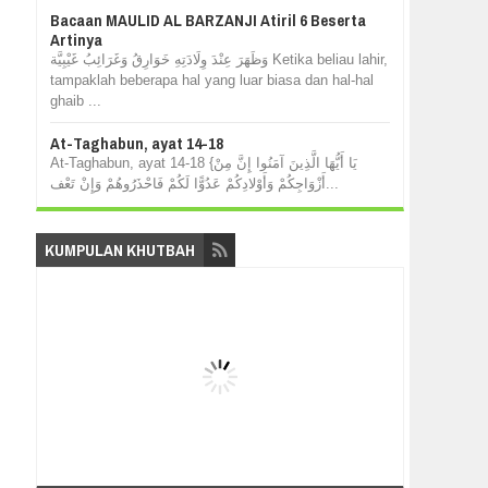
Bacaan MAULID AL BARZANJI Atiril 6 Beserta
Artinya
وَظَهَرَ عِنْدَ وِلَادَتِهِ خَوَارِقُ وَغَرَائِبُ غَيْبِيَّة Ketika beliau lahir,
tampaklah beberapa hal yang luar biasa dan hal-hal
ghaib ...
At-Taghabun, ayat 14-18
At-Taghabun, ayat 14-18 {يَا أَيُّهَا الَّذِينَ آمَنُوا إِنَّ مِنْ
أَزْوَاجِكُمْ وَأَوْلادِكُمْ عَدُوًّا لَكُمْ فَاحْذَرُوهُمْ وَإِنْ تَعْف...
KUMPULAN KHUTBAH