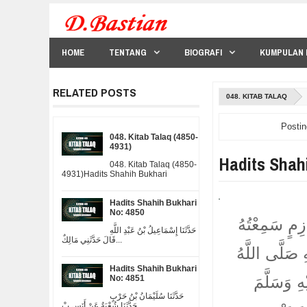
HOME
TENTANG
BIOGRAFI
KUMPULAN 
RELATED POSTS
048. KITAB TALAQ
Postin
048. Kitab Talaq (4850-
4931)
Hadits Shah
048. Kitab Talaq (4850-
4931)Hadits Shahih Bukhari
Hadits Shahih Bukhari
No: 4850
ازِمٍ سَمِعْتُهُ
حَدَّثَنَا إِسْمَاعِيلُ بْنُ عَبْدِ اللَّهِ
قَالَ حَدَّثَنِي مَالِكٌ...
صَلَّى اللَّهُ
Hadits Shahih Bukhari
هِ وَسَلَّمَ
No: 4851
حَدَّثَنَا سُلَيْمَانُ بْنُ حَرْبٍ
حَدَّثَنَا شُعْبَةُ عَنْ أَنَسِ بْ...