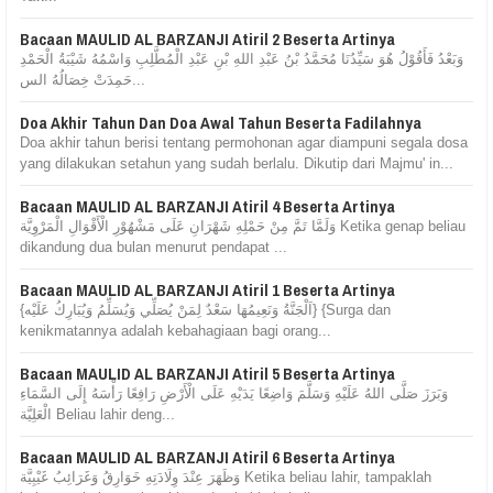
Bacaan MAULID AL BARZANJI Atiril 2 Beserta Artinya
وَبَعْدُ فَأَقُوْلُ هُوَ سَيِّدُنَا مُحَمَّدُ بْنُ عَبْدِ اللهِ بْنِ عَبْدِ الْمُطَّلِبِ وَاسْمُهُ شَيْبَةُ الْحَمْدِ
حَمِدَتْ خِصَالُهُ الس...
Doa Akhir Tahun Dan Doa Awal Tahun Beserta Fadilahnya
Doa akhir tahun berisi tentang permohonan agar diampuni segala dosa
yang dilakukan setahun yang sudah berlalu. Dikutip dari Majmu' in...
Bacaan MAULID AL BARZANJI Atiril 4 Beserta Artinya
وَلَمَّا تَمَّ مِنْ حَمْلِهِ شَهْرَانِ عَلَى مَشْهُوْرِ الْأَقْوَالِ الْمَرْوِيَّة Ketika genap beliau
dikandung dua bulan menurut pendapat ...
Bacaan MAULID AL BARZANJI Atiril 1 Beserta Artinya
{اَلْجَنَّةُ وَنَعِيمُهَا سَعْدٌ لِمَنْ يُصَلِّي وَيُسَلِّمُ وَيُبَارِكُ عَلَيْه} {Surga dan
kenikmatannya adalah kebahagiaan bagi orang...
Bacaan MAULID AL BARZANJI Atiril 5 Beserta Artinya
وَبَرَزَ صَلَّى اللهُ عَلَيْهِ وَسَلَّمَ وَاضِعًا يَدَيْهِ عَلَى الْأَرْضِ رَافِعًا رَأْسَهُ إِلَى السَّمَاءِ
الْعَلِيَّة Beliau lahir deng...
Bacaan MAULID AL BARZANJI Atiril 6 Beserta Artinya
وَظَهَرَ عِنْدَ وِلَادَتِهِ خَوَارِقُ وَغَرَائِبُ غَيْبِيَّة Ketika beliau lahir, tampaklah