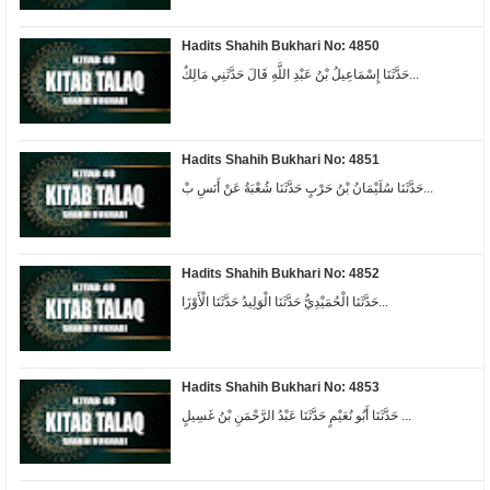
Hadits Shahih Bukhari No: 4850
حَدَّثَنَا إِسْمَاعِيلُ بْنُ عَبْدِ اللَّهِ قَالَ حَدَّثَنِي مَالِكٌ...
Hadits Shahih Bukhari No: 4851
حَدَّثَنَا سُلَيْمَانُ بْنُ حَرْبٍ حَدَّثَنَا شُعْبَةُ عَنْ أَنَسِ بْ...
Hadits Shahih Bukhari No: 4852
حَدَّثَنَا الْحُمَيْدِيُّ حَدَّثَنَا الْوَلِيدُ حَدَّثَنَا الْأَوْزَا...
Hadits Shahih Bukhari No: 4853
حَدَّثَنَا أَبُو نُعَيْمٍ حَدَّثَنَا عَبْدُ الرَّحْمَنِ بْنُ غَسِيلٍ ...