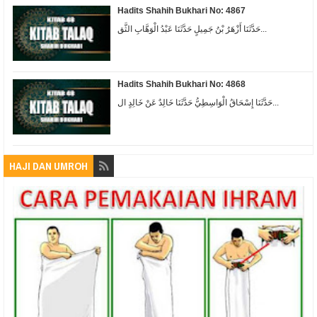
Hadits Shahih Bukhari No: 4867
حَدَّثَنَا أَزْهَرُ بْنُ جَمِيلٍ حَدَّثَنَا عَبْدُ الْوَهَّابِ الثَّق...
Hadits Shahih Bukhari No: 4868
حَدَّثَنَا إِسْحَاقُ الْوَاسِطِيُّ حَدَّثَنَا خَالِدٌ عَنْ خَالِدٍ ال...
HAJI DAN UMROH