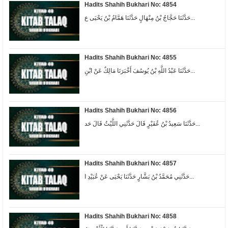
Hadits Shahih Bukhari No: 4854
حَدَّثَنَا حَجَّاجُ بْنُ مِنْهَالٍ حَدَّثَنَا هَمَّامُ بْنُ يَحْيَى ع...
Hadits Shahih Bukhari No: 4855
حَدَّثَنَا عَبْدُ اللَّهِ بْنُ يُوسُفَ أَخْبَرَنَا مَالِكٌ عَنْ ابْنِ...
Hadits Shahih Bukhari No: 4856
حَدَّثَنَا سَعِيدُ بْنُ عُفَيْرٍ قَالَ حَدَّثَنِي اللَّيْثُ قَالَ حَد...
Hadits Shahih Bukhari No: 4857
حَدَّثَنِي مُحَمَّدُ بْنُ بَشَّارٍ حَدَّثَنَا يَحْيَى عَنْ عُبَيْدِ ا...
Hadits Shahih Bukhari No: 4858