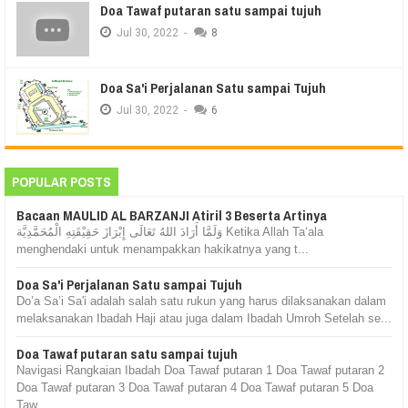
Doa Tawaf putaran satu sampai tujuh
Jul
30,
2022
-
8
Doa Sa'i Perjalanan Satu sampai Tujuh
Jul
30,
2022
-
6
POPULAR POSTS
Bacaan MAULID AL BARZANJI Atiril 3 Beserta Artinya
وَلَمَّا أَرَادَ اللهُ تَعَالَى إِبْرَازَ حَقِيْقَتِهِ الْمُحَمَّدِيَّة Ketika Allah Ta‘ala
menghendaki untuk menampakkan hakikatnya yang t...
Doa Sa'i Perjalanan Satu sampai Tujuh
Do’a Sa’i Sa'i adalah salah satu rukun yang harus dilaksanakan dalam
melaksanakan Ibadah Haji atau juga dalam Ibadah Umroh Setelah se...
Doa Tawaf putaran satu sampai tujuh
Navigasi Rangkaian Ibadah Doa Tawaf putaran 1 Doa Tawaf putaran 2
Doa Tawaf putaran 3 Doa Tawaf putaran 4 Doa Tawaf putaran 5 Doa
Taw...