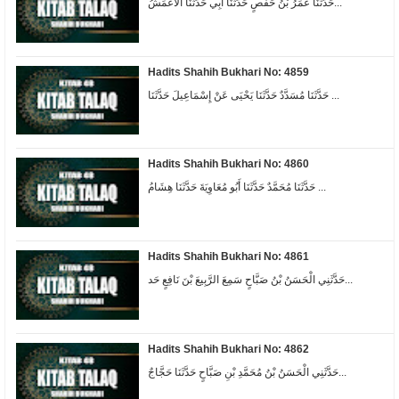
حَدَّثَنَا عُمَرُ بْنُ حَفْصٍ حَدَّثَنَا أَبِي حَدَّثَنَا الْأَعْمَشُ...
Hadits Shahih Bukhari No: 4859
حَدَّثَنَا مُسَدَّدٌ حَدَّثَنَا يَحْيَى عَنْ إِسْمَاعِيلَ حَدَّثَنَا ...
Hadits Shahih Bukhari No: 4860
حَدَّثَنَا مُحَمَّدٌ حَدَّثَنَا أَبُو مُعَاوِيَةَ حَدَّثَنَا هِشَامُ ...
Hadits Shahih Bukhari No: 4861
حَدَّثَنِي الْحَسَنُ بْنُ صَبَّاحٍ سَمِعَ الرَّبِيعَ بْنَ نَافِعٍ حَد...
Hadits Shahih Bukhari No: 4862
حَدَّثَنِي الْحَسَنُ بْنُ مُحَمَّدِ بْنِ صَبَّاحٍ حَدَّثَنَا حَجَّاجٌ...