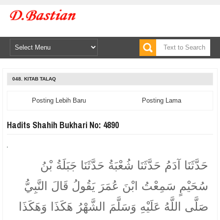
048. KITAB TALAQ
Posting Lebih Baru
Posting Lama
Hadits Shahih Bukhari No: 4890
حَدَّثَنَا آدَمُ حَدَّثَنَا شُعْبَةُ حَدَّثَنَا جَبَلَةُ بْنُ
سُحَيْمٍ سَمِعْتُ ابْنَ عُمَرَ يَقُولُ قَالَ النَّبِيُّ
صَلَّى اللَّهُ عَلَيْهِ وَسَلَّمَ الشَّهْرُ هَكَذَا وَهَكَذَا