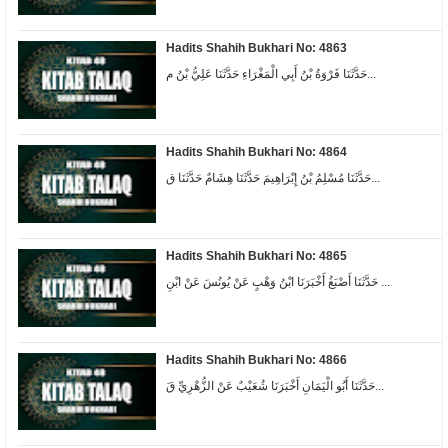
Hadits Shahih Bukhari No: 4863
حَدَّثَنَا فَرْوَةُ بْنُ أَبِي الْمَغْرَاءِ حَدَّثَنَا عَلِيُّ بْنُ م...
Hadits Shahih Bukhari No: 4864
حَدَّثَنَا مُسْلِمُ بْنُ إِبْرَاهِيمَ حَدَّثَنَا هِشَامٌ حَدَّثَنَا ق...
Hadits Shahih Bukhari No: 4865
حَدَّثَنَا أَصْبَغُ أَخْبَرَنَا ابْنُ وَهْبٍ عَنْ يُونُسَ عَنْ ابْنِ ...
Hadits Shahih Bukhari No: 4866
حَدَّثَنَا أَبُو الْيَمَانِ أَخْبَرَنَا شُعَيْبٌ عَنْ الزُّهْرِيِّ قَ...