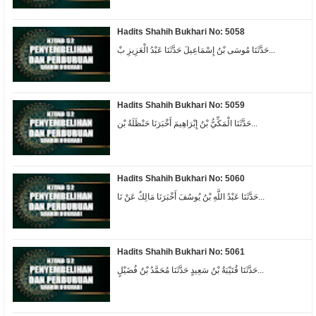
Hadits Shahih Bukhari No: 5058
حَدَّثَنَا مُوسَى بْنُ إِسْمَاعِيلَ حَدَّثَنَا عَبْدُ الْعَزِيزِ بْ...
Hadits Shahih Bukhari No: 5059
حَدَّثَنَا الْمَكِّيُّ بْنُ إِبْرَاهِيمَ أَخْبَرَنَا حَنْظَلَةُ بْن...
Hadits Shahih Bukhari No: 5060
حَدَّثَنَا عَبْدُ اللَّهِ بْنُ يُوسُفَ أَخْبَرَنَا مَالِكٌ عَنْ نَا...
Hadits Shahih Bukhari No: 5061
حَدَّثَنَا قُتَيْبَةُ بْنُ سَعِيدٍ حَدَّثَنَا مُحَمَّدُ بْنُ فُضَيْلٍ...