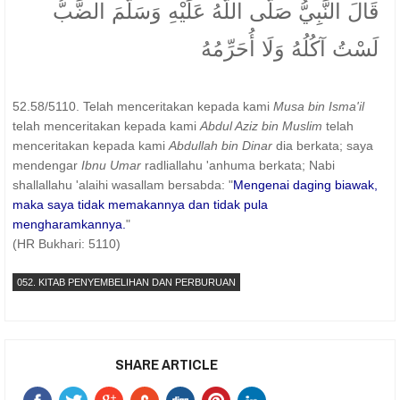
قَالَ النَّبِيُّ صَلَّى اللَّهُ عَلَيْهِ وَسَلَّمَ الضَّبُّ
لَسْتُ آكُلُهُ وَلَا أُحَرِّمُهُ
52.58/5110. Telah menceritakan kepada kami
Musa bin Isma'il
telah menceritakan kepada kami
Abdul Aziz bin Muslim
telah
menceritakan kepada kami
Abdullah bin Dinar
dia berkata; saya
mendengar
Ibnu Umar
radliallahu 'anhuma berkata; Nabi
shallallahu 'alaihi wasallam bersabda: "
Mengenai daging biawak,
maka saya tidak memakannya dan tidak pula
mengharamkannya.
"
(HR Bukhari: 5110)
052. KITAB PENYEMBELIHAN DAN PERBURUAN
SHARE ARTICLE