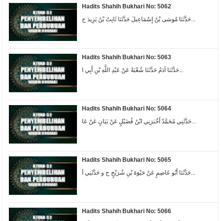
Hadits Shahih Bukhari No: 5062
حَدَّثَنَا مُوسَى بْنُ إِسْمَاعِيلَ حَدَّثَنَا ثَابِتُ بْنُ يَزِيدَ ح...
Hadits Shahih Bukhari No: 5063
حَدَّثَنَا آدَمُ حَدَّثَنَا شُعْبَةُ عَنْ عَبْدِ اللَّهِ بْنِ أَبِي ا...
Hadits Shahih Bukhari No: 5064
حَدَّثَنِي مُحَمَّدٌ أَخْبَرَنِي ابْنُ فُضَيْلٍ عَنْ بَيَانٍ عَنْ عَا...
Hadits Shahih Bukhari No: 5065
حَدَّثَنَا أَبُو عَاصِمٍ عَنْ حَيْوَةَ بْنِ شُرَيْحٍ ح و حَدَّثَنِي أ...
Hadits Shahih Bukhari No: 5066