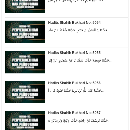
حَدَّثَنَا أَبُو نُعَيْمٍ حَدَّثَنَا زَكَرِيَّاءُ عَنْ عَامِرٍ عَنْ ...
Hadits Shahih Bukhari No: 5054
حَدَّثَنَا سُلَيْمَانُ بْنُ حَرْبٍ حَدَّثَنَا شُعْبَةُ عَنْ عَبْدِ ...
Hadits Shahih Bukhari No: 5055
حَدَّثَنَا قَبِيصَةُ حَدَّثَنَا سُفْيَانُ عَنْ مَنْصُورٍ عَنْ إِبْر...
Hadits Shahih Bukhari No: 5056
حَدَّثَنَا عَبْدُ اللَّهِ بْنُ يَزِيدَ حَدَّثَنَا حَيْوَةُ قَالَ أَ...
Hadits Shahih Bukhari No: 5057
حَدَّثَنَا يُوسُفُ بْنُ رَاشِدٍ حَدَّثَنَا وَكِيعٌ وَيَزِيدُ بْنُ ه...