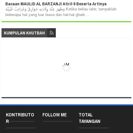
Bacaan MAULID AL BARZANJI Atiril 6 Beserta Artinya
وَظَهَرَ عِنْدَ وِلَادَتِهِ خَوَارِقُ وَغَرَائِبُ غَيْبِيَّة Ketika beliau lahir, tampaklah
beberapa hal yang luar biasa dan hal-hal ghaib ...
KUMPULAN KHUTBAH
KONTRIBUTO
FOLLOW ME
TOTAL
R
TAYANGAN