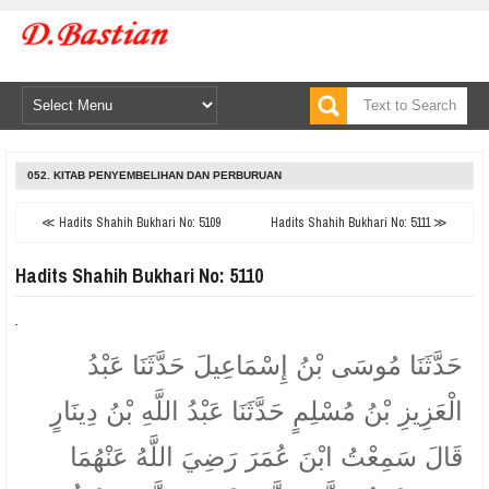
052. KITAB PENYEMBELIHAN DAN PERBURUAN
≪ Hadits Shahih Bukhari No: 5109
Hadits Shahih Bukhari No: 5111 ≫
Hadits Shahih Bukhari No: 5110
حَدَّثَنَا مُوسَى بْنُ إِسْمَاعِيلَ حَدَّثَنَا عَبْدُ
الْعَزِيزِ بْنُ مُسْلِمٍ حَدَّثَنَا عَبْدُ اللَّهِ بْنُ دِينَارٍ
قَالَ سَمِعْتُ ابْنَ عُمَرَ رَضِيَ اللَّهُ عَنْهُمَا