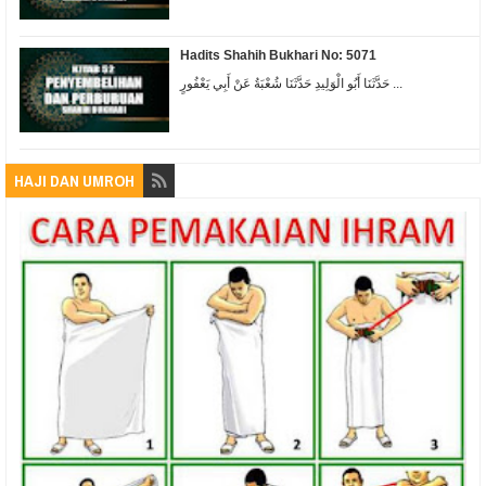
Hadits Shahih Bukhari No: 5071
حَدَّثَنَا أَبُو الْوَلِيدِ حَدَّثَنَا شُعْبَةُ عَنْ أَبِي يَعْفُورٍ ...
HAJI DAN UMROH