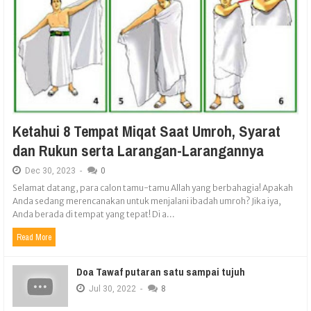
Ketahui 8 Tempat Miqat Saat Umroh, Syarat
dan Rukun serta Larangan-Larangannya
Dec
30,
2023
-
0
Selamat datang, para calon tamu-tamu Allah yang berbahagia! Apakah
Anda sedang merencanakan untuk menjalani ibadah umroh? Jika iya,
Anda berada di tempat yang tepat! Di a...
Read More
Doa Tawaf putaran satu sampai tujuh
Jul
30,
2022
-
8