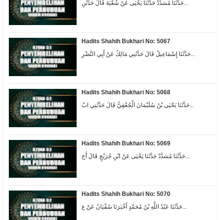
حَدَّثَنَا مُسَدَّدٌ حَدَّثَنَا يَحْيَى عَنْ شُعْبَةَ قَالَ حَدَّثَنِ...
Hadits Shahih Bukhari No: 5067
حَدَّثَنَا إِسْمَاعِيلُ قَالَ حَدَّثَنِي مَالِكٌ عَنْ أَبِي النَّضْرِ...
Hadits Shahih Bukhari No: 5068
حَدَّثَنَا يَحْيَى بْنُ سُلَيْمَانَ الْجُعْفِيُّ قَالَ حَدَّثَنِي ابْ...
Hadits Shahih Bukhari No: 5069
حَدَّثَنَا مُسَدَّدٌ حَدَّثَنَا يَحْيَى عَنْ ابْنِ جُرَيْجٍ قَالَ أَخ...
Hadits Shahih Bukhari No: 5070
حَدَّثَنَا عَبْدُ اللَّهِ بْنُ مُحَمَّدٍ أَخْبَرَنَا سُفْيَانُ عَنْ ع...