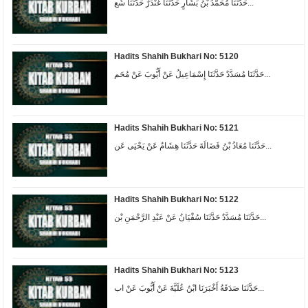
حَدَّثَنَا مُحَمَّدُ بْنُ بَشَّارٍ حَدَّثَنَا غُنْدَرٌ حَدَّثَنَا شُع...
Hadits Shahih Bukhari No: 5120
حَدَّثَنَا مُسَدَّدٌ حَدَّثَنَا إِسْمَاعِيلُ عَنْ أَيُّوبَ عَنْ مُحَم...
Hadits Shahih Bukhari No: 5121
حَدَّثَنَا مُعَاذُ بْنُ فَضَالَةَ حَدَّثَنَا هِشَامٌ عَنْ يَحْيَى عَن...
Hadits Shahih Bukhari No: 5122
حَدَّثَنَا مُسَدَّدٌ حَدَّثَنَا سُفْيَانُ عَنْ عَبْدِ الرَّحْمَنِ بْن...
Hadits Shahih Bukhari No: 5123
حَدَّثَنَا صَدَقَةُ أَخْبَرَنَا ابْنُ عُلَيَّةَ عَنْ أَيُّوبَ عَنْ اب...