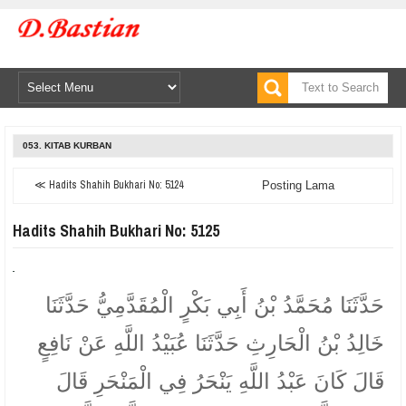
053. KITAB KURBAN
≪ Hadits Shahih Bukhari No: 5124
Posting Lama
Hadits Shahih Bukhari No: 5125
حَدَّثَنَا مُحَمَّدُ بْنُ أَبِي بَكْرٍ الْمُقَدَّمِيُّ حَدَّثَنَا
خَالِدُ بْنُ الْحَارِثِ حَدَّثَنَا عُبَيْدُ اللَّهِ عَنْ نَافِعٍ
قَالَ كَانَ عَبْدُ اللَّهِ يَنْحَرُ فِي الْمَنْحَرِ قَالَ