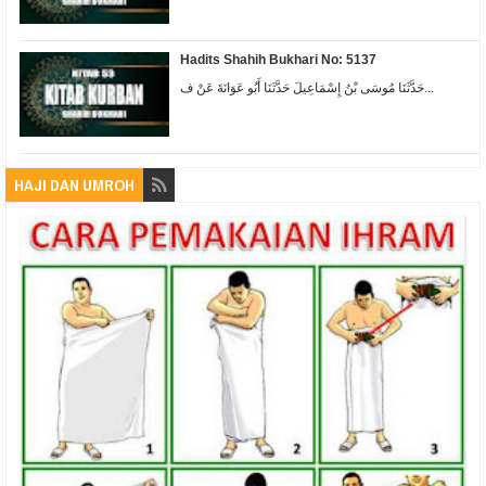
Hadits Shahih Bukhari No: 5137
حَدَّثَنَا مُوسَى بْنُ إِسْمَاعِيلَ حَدَّثَنَا أَبُو عَوَانَةَ عَنْ ف...
HAJI DAN UMROH