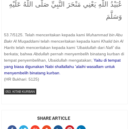
عُبَيْدُ اللَّهِ يَعْنِي مَنْحَرَ النَّبِيِّ صَلَّى اللَّهُ عَلَيْهِ
وَسَلَّمَ
53.7/5125. Telah menceritakan kepada kami
Muhammad bin Abu
Bakr Al Muqaddami
telah menceritakan kepada kami
Khalid bin Al
Harits
telah menceritakan kepada kami
'Ubaidullah
dari
Nafi'
dia
berkata; bahwa
Abdullah
pernah menyembelih binatang kurban di
tempat penyembelihan, Ubaidullah mengatakan;
Yaitu di tempat
yang biasa digunakan Nabi shallallahu 'alaihi wasallam untuk
menyembelih binatang kurban.
(HR Bukhari: 5125)
053. KITAB KURBAN
SHARE ARTICLE