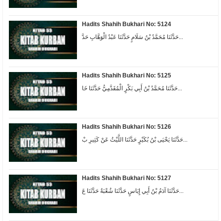
Hadits Shahih Bukhari No: 5124
حَدَّثَنَا مُحَمَّدُ بْنُ سَلَامٍ حَدَّثَنَا عَبْدُ الْوَهَّابِ حَدَّ...
Hadits Shahih Bukhari No: 5125
حَدَّثَنَا مُحَمَّدُ بْنُ أَبِي بَكْرٍ الْمُقَدَّمِيُّ حَدَّثَنَا خَا...
Hadits Shahih Bukhari No: 5126
حَدَّثَنَا يَحْيَى بْنُ بُكَيْرٍ حَدَّثَنَا اللَّيْثُ عَنْ كَثِيرِ بْ...
Hadits Shahih Bukhari No: 5127
حَدَّثَنَا آدَمُ بْنُ أَبِي إِيَاسٍ حَدَّثَنَا شُعْبَةُ حَدَّثَنَا عَ...