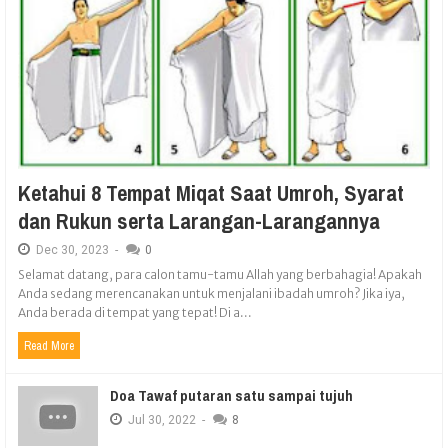
Ketahui 8 Tempat Miqat Saat Umroh, Syarat
dan Rukun serta Larangan-Larangannya
Dec
30,
2023
-
0
Selamat datang, para calon tamu-tamu Allah yang berbahagia! Apakah
Anda sedang merencanakan untuk menjalani ibadah umroh? Jika iya,
Anda berada di tempat yang tepat! Di a...
Read More
Doa Tawaf putaran satu sampai tujuh
Jul
30,
2022
-
8