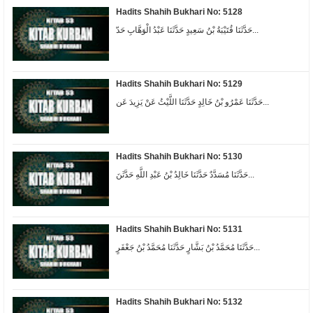
Hadits Shahih Bukhari No: 5128
حَدَّثَنَا قُتَيْبَةُ بْنُ سَعِيدٍ حَدَّثَنَا عَبْدُ الْوَهَّابِ حَدّ...
Hadits Shahih Bukhari No: 5129
حَدَّثَنَا عَمْرُو بْنُ خَالِدٍ حَدَّثَنَا اللَّيْثُ عَنْ يَزِيدَ عَن...
Hadits Shahih Bukhari No: 5130
حَدَّثَنَا مُسَدَّدٌ حَدَّثَنَا خَالِدُ بْنُ عَبْدِ اللَّهِ حَدَّثَنَ...
Hadits Shahih Bukhari No: 5131
حَدَّثَنَا مُحَمَّدُ بْنُ بَشَّارٍ حَدَّثَنَا مُحَمَّدُ بْنُ جَعْفَرٍ...
Hadits Shahih Bukhari No: 5132