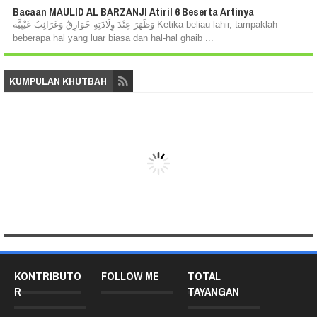
Bacaan MAULID AL BARZANJI Atiril 6 Beserta Artinya
وَظَهَرَ عِنْدَ وِلَادَتِهِ خَوَارِقُ وَغَرَائِبُ غَيْبِيَّة Ketika beliau lahir, tampaklah
beberapa hal yang luar biasa dan hal-hal ghaib ...
KUMPULAN KHUTBAH
KONTRIBUTO
FOLLOW ME
TOTAL
R
TAYANGAN