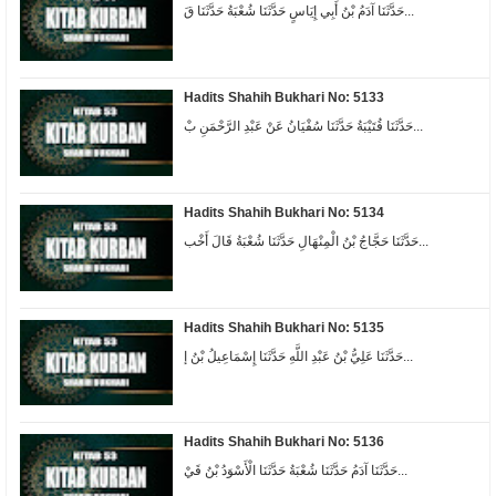
حَدَّثَنَا آدَمُ بْنُ أَبِي إِيَاسٍ حَدَّثَنَا شُعْبَةُ حَدَّثَنَا قَ...
Hadits Shahih Bukhari No: 5133
حَدَّثَنَا قُتَيْبَةُ حَدَّثَنَا سُفْيَانُ عَنْ عَبْدِ الرَّحْمَنِ بْ...
Hadits Shahih Bukhari No: 5134
حَدَّثَنَا حَجَّاجُ بْنُ الْمِنْهَالِ حَدَّثَنَا شُعْبَةُ قَالَ أَخْب...
Hadits Shahih Bukhari No: 5135
حَدَّثَنَا عَلِيُّ بْنُ عَبْدِ اللَّهِ حَدَّثَنَا إِسْمَاعِيلُ بْنُ إ...
Hadits Shahih Bukhari No: 5136
حَدَّثَنَا آدَمُ حَدَّثَنَا شُعْبَةُ حَدَّثَنَا الْأَسْوَدُ بْنُ قَيْ...