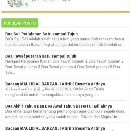
POPULAR POSTS
Doa Sa'i Perjalanan Satu sampai Tujuh
Do’a Sa’i Sa'i adalah salah satu rukun yang harus dilaksanakan dalam
melaksanakan Ibadah Haji atau juga dalam Ibadah Umroh Setelah se...
Doa Tawaf putaran satu sampai tujuh
Navigasi Rangkaian Ibadah Doa Tawaf putaran 1 Doa Tawaf putaran 2
Doa Tawaf putaran 3 Doa Tawaf putaran 4 Doa Tawaf putaran 5 Doa
Taw...
Bacaan MAULID AL BARZANJI Atiril 3 Beserta Artinya
وَلَمَّا أَرَادَ اللهُ تَعَالَى إِبْرَازَ حَقِيْقَتِهِ الْمُحَمَّدِيَّة Ketika Allah Ta‘ala
menghendaki untuk menampakkan hakikatnya yang t...
Doa Akhir Tahun Dan Doa Awal Tahun Beserta Fadilahnya
Doa akhir tahun berisi tentang permohonan agar diampuni segala dosa
yang dilakukan setahun yang sudah berlalu. Dikutip dari Majmu' in...
Bacaan MAULID AL BARZANJI Atiril 2 Beserta Artinya