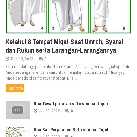
Ketahui 8 Tempat Miqat Saat Umroh, Syarat
dan Rukun serta Larangan-Larangannya
Dec
30,
2023
-
0
Selamat datang, para calon tamu-tamu Allah yang berbahagia! Apakah
Anda sedang merencanakan untuk menjalani ibadah umroh? Jika iya,
Anda berada di tempat yang tepat! Di a...
Read More
Doa Tawaf putaran satu sampai tujuh
Jul
30,
2022
-
8
Doa Sa'i Perjalanan Satu sampai Tujuh
Jul
30,
2022
-
6