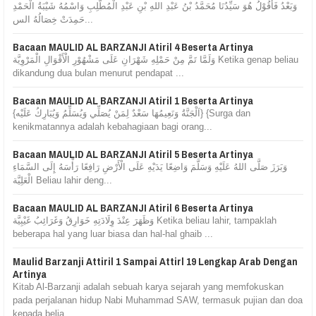
وَبَعْدُ فَأَقُوْلُ هُوَ سَيِّدُنَا مُحَمَّدُ بْنُ عَبْدِ اللهِ بْنِ عَبْدِ الْمُطَّلِبِ وَاسْمُهُ شَيْبَةُ الْحَمْدِ
حَمِدَتْ خِصَالُهُ الس...
Bacaan MAULID AL BARZANJI Atiril 4 Beserta Artinya
وَلَمَّا تَمَّ مِنْ حَمْلِهِ شَهْرَانِ عَلَى مَشْهُوْرِ الْأَقْوَالِ الْمَرْوِيَّة Ketika genap beliau
dikandung dua bulan menurut pendapat ...
Bacaan MAULID AL BARZANJI Atiril 1 Beserta Artinya
{اَلْجَنَّةُ وَنَعِيمُهَا سَعْدٌ لِمَنْ يُصَلِّي وَيُسَلِّمُ وَيُبَارِكُ عَلَيْه} {Surga dan
kenikmatannya adalah kebahagiaan bagi orang...
Bacaan MAULID AL BARZANJI Atiril 5 Beserta Artinya
وَبَرَزَ صَلَّى اللهُ عَلَيْهِ وَسَلَّمَ وَاضِعًا يَدَيْهِ عَلَى الْأَرْضِ رَافِعًا رَأْسَهُ إِلَى السَّمَاءِ
الْعَلِيَّة Beliau lahir deng...
Bacaan MAULID AL BARZANJI Atiril 6 Beserta Artinya
وَظَهَرَ عِنْدَ وِلَادَتِهِ خَوَارِقُ وَغَرَائِبُ غَيْبِيَّة Ketika beliau lahir, tampaklah
beberapa hal yang luar biasa dan hal-hal ghaib ...
Maulid Barzanji Attiril 1 Sampai Attirl 19 Lengkap Arab Dengan
Artinya
Kitab Al-Barzanji adalah sebuah karya sejarah yang memfokuskan
pada perjalanan hidup Nabi Muhammad SAW, termasuk pujian dan doa
kepada belia...