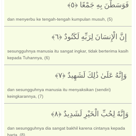
فَوَسَطْنَ بِهِ جَمْعًا ‎﴿٥﴾
dan menyerbu ke tengah-tengah kumpulan musuh, (5)
‏ إِنَّ الْإِنسَانَ لِرَبِّهِ لَكَنُودٌ ‎﴿٦﴾
sesungguhnya manusia itu sangat ingkar, tidak berterima kasih
kepada Tuhannya, (6)
‏ وَإِنَّهُ عَلَىٰ ذَٰلِكَ لَشَهِيدٌ ‎﴿٧﴾‏
dan sesungguhnya manusia itu menyaksikan (sendiri)
keingkarannya, (7)
وَإِنَّهُ لِحُبِّ الْخَيْرِ لَشَدِيدٌ ‎﴿٨﴾‏
dan sesungguhnya dia sangat bakhil karena cintanya kepada
harta. (8)