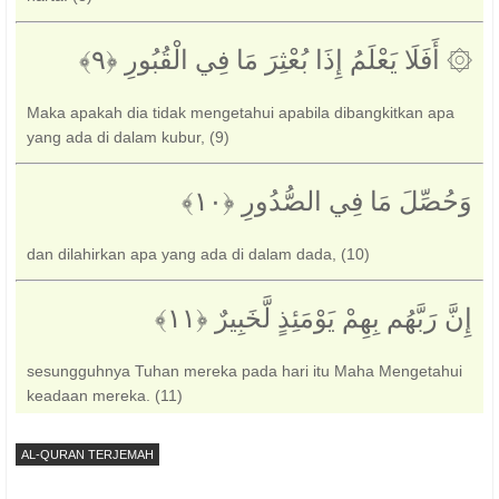
۞ أَفَلَا يَعْلَمُ إِذَا بُعْثِرَ مَا فِي الْقُبُورِ ‎﴿٩﴾‏
Maka apakah dia tidak mengetahui apabila dibangkitkan apa
yang ada di dalam kubur, (9)
وَحُصِّلَ مَا فِي الصُّدُورِ ‎﴿١٠﴾‏
dan dilahirkan apa yang ada di dalam dada, (10)
إِنَّ رَبَّهُم بِهِمْ يَوْمَئِذٍ لَّخَبِيرٌ ‎﴿١١﴾‏
sesungguhnya Tuhan mereka pada hari itu Maha Mengetahui
keadaan mereka. (11)
AL-QURAN TERJEMAH