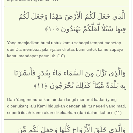
الَّذِي جَعَلَ لَكُمُ الْأَرْضَ مَهْدًا وَجَعَلَ لَكُمْ
فِيهَا سُبُلًا لَّعَلَّكُمْ تَهْتَدُونَ ‎﴿١٠﴾‏
Yang menjadikan bumi untuk kamu sebagai tempat menetap
dan Dia membuat jalan-jalan di atas bumi untuk kamu supaya
kamu mendapat petunjuk. (10)
وَالَّذِي نَزَّلَ مِنَ السَّمَاءِ مَاءً بِقَدَرٍ فَأَنشَرْنَا
بِهِ بَلْدَةً مَّيْتًا ۚ كَذَٰلِكَ تُخْرَجُونَ ‎﴿١١﴾‏
Dan Yang menurunkan air dari langit menurut kadar (yang
diperlukan) lalu Kami hidupkan dengan air itu negeri yang mati,
seperti itulah kamu akan dikeluarkan (dari dalam kubur). (11)
وَالَّذِي خَلَقَ الْأَزْوَاجَ كُلَّهَا وَجَعَلَ لَكُم مِّنَ