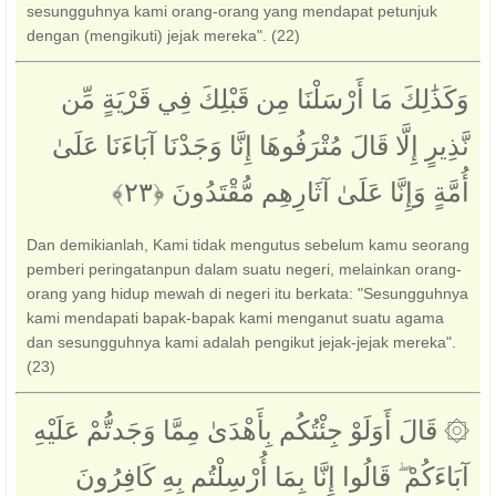
sesungguhnya kami orang-orang yang mendapat petunjuk
dengan (mengikuti) jejak mereka". (22)
وَكَذَٰلِكَ مَا أَرْسَلْنَا مِن قَبْلِكَ فِي قَرْيَةٍ مِّن
نَّذِيرٍ إِلَّا قَالَ مُتْرَفُوهَا إِنَّا وَجَدْنَا آبَاءَنَا عَلَىٰ
أُمَّةٍ وَإِنَّا عَلَىٰ آثَارِهِم مُّقْتَدُونَ ‎﴿٢٣﴾‏
Dan demikianlah, Kami tidak mengutus sebelum kamu seorang
pemberi peringatanpun dalam suatu negeri, melainkan orang-
orang yang hidup mewah di negeri itu berkata: "Sesungguhnya
kami mendapati bapak-bapak kami menganut suatu agama
dan sesungguhnya kami adalah pengikut jejak-jejak mereka".
(23)
۞ قَالَ أَوَلَوْ جِئْتُكُم بِأَهْدَىٰ مِمَّا وَجَدتُّمْ عَلَيْهِ
آبَاءَكُمْ ۖ قَالُوا إِنَّا بِمَا أُرْسِلْتُم بِهِ كَافِرُونَ