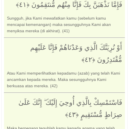
فَإِمَّا نَذْهَبَنَّ بِكَ فَإِنَّا مِنْهُم مُّنتَقِمُونَ ‎﴿٤١﴾‏
Sungguh, jika Kami mewafatkan kamu (sebelum kamu
mencapai kemenangan) maka sesungguhnya Kami akan
menyiksa mereka (di akhirat). (41)
أَوْ نُرِيَنَّكَ الَّذِي وَعَدْنَاهُمْ فَإِنَّا عَلَيْهِم
مُّقْتَدِرُونَ ‎﴿٤٢﴾‏
Atau Kami memperlihatkan kepadamu (azab) yang telah Kami
ancamkan kepada mereka. Maka sesungguhnya Kami
berkuasa atas mereka. (42)
فَاسْتَمْسِكْ بِالَّذِي أُوحِيَ إِلَيْكَ ۖ إِنَّكَ عَلَىٰ
صِرَاطٍ مُّسْتَقِيمٍ ‎﴿٤٣﴾‏
Maka berpegang teguhlah kamu kepada agama yang telah