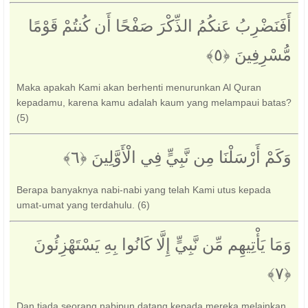
أَفَنَضْرِبُ عَنكُمُ الذِّكْرَ صَفْحًا أَن كُنتُمْ قَوْمًا
مُّسْرِفِينَ ‎﴿٥﴾‏
Maka apakah Kami akan berhenti menurunkan Al Quran
kepadamu, karena kamu adalah kaum yang melampaui batas?
(5)
وَكَمْ أَرْسَلْنَا مِن نَّبِيٍّ فِي الْأَوَّلِينَ ‎﴿٦﴾‏
Berapa banyaknya nabi-nabi yang telah Kami utus kepada
umat-umat yang terdahulu. (6)
وَمَا يَأْتِيهِم مِّن نَّبِيٍّ إِلَّا كَانُوا بِهِ يَسْتَهْزِئُونَ
Dan tiada seorang nabipun datang kepada mereka melainkan