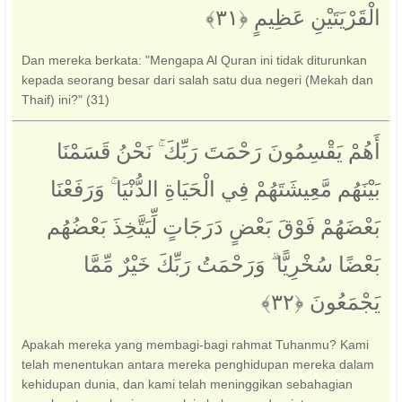
الْقَرْيَتَيْنِ عَظِيمٍ ‎﴿٣١﴾‏
Dan mereka berkata: "Mengapa Al Quran ini tidak diturunkan
kepada seorang besar dari salah satu dua negeri (Mekah dan
Thaif) ini?" (31)
أَهُمْ يَقْسِمُونَ رَحْمَتَ رَبِّكَ ۚ نَحْنُ قَسَمْنَا
بَيْنَهُم مَّعِيشَتَهُمْ فِي الْحَيَاةِ الدُّنْيَا ۚ وَرَفَعْنَا
بَعْضَهُمْ فَوْقَ بَعْضٍ دَرَجَاتٍ لِّيَتَّخِذَ بَعْضُهُم
بَعْضًا سُخْرِيًّا ۗ وَرَحْمَتُ رَبِّكَ خَيْرٌ مِّمَّا
يَجْمَعُونَ ‎﴿٣٢﴾‏
Apakah mereka yang membagi-bagi rahmat Tuhanmu? Kami
telah menentukan antara mereka penghidupan mereka dalam
kehidupan dunia, dan kami telah meninggikan sebahagian