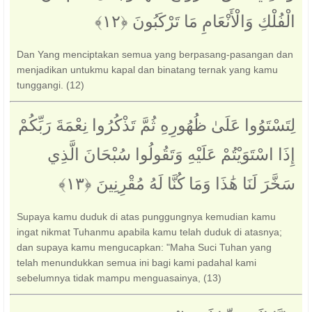
الْفُلْكِ وَالْأَنْعَامِ مَا تَرْكَبُونَ ‎﴿١٢﴾‏
Dan Yang menciptakan semua yang berpasang-pasangan dan
menjadikan untukmu kapal dan binatang ternak yang kamu
tunggangi. (12)
لِتَسْتَوُوا عَلَىٰ ظُهُورِهِ ثُمَّ تَذْكُرُوا نِعْمَةَ رَبِّكُمْ
إِذَا اسْتَوَيْتُمْ عَلَيْهِ وَتَقُولُوا سُبْحَانَ الَّذِي
سَخَّرَ لَنَا هَٰذَا وَمَا كُنَّا لَهُ مُقْرِنِينَ ‎﴿١٣﴾‏
Supaya kamu duduk di atas punggungnya kemudian kamu
ingat nikmat Tuhanmu apabila kamu telah duduk di atasnya;
dan supaya kamu mengucapkan: "Maha Suci Tuhan yang
telah menundukkan semua ini bagi kami padahal kami
sebelumnya tidak mampu menguasainya, (13)