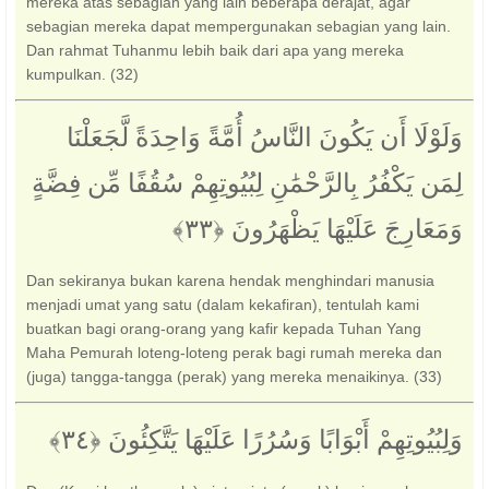
mereka atas sebagian yang lain beberapa derajat, agar
sebagian mereka dapat mempergunakan sebagian yang lain.
Dan rahmat Tuhanmu lebih baik dari apa yang mereka
kumpulkan. (32)
وَلَوْلَا أَن يَكُونَ النَّاسُ أُمَّةً وَاحِدَةً لَّجَعَلْنَا
لِمَن يَكْفُرُ بِالرَّحْمَٰنِ لِبُيُوتِهِمْ سُقُفًا مِّن فِضَّةٍ
وَمَعَارِجَ عَلَيْهَا يَظْهَرُونَ ‎﴿٣٣﴾‏
Dan sekiranya bukan karena hendak menghindari manusia
menjadi umat yang satu (dalam kekafiran), tentulah kami
buatkan bagi orang-orang yang kafir kepada Tuhan Yang
Maha Pemurah loteng-loteng perak bagi rumah mereka dan
(juga) tangga-tangga (perak) yang mereka menaikinya. (33)
وَلِبُيُوتِهِمْ أَبْوَابًا وَسُرُرًا عَلَيْهَا يَتَّكِئُونَ ‎﴿٣٤﴾‏