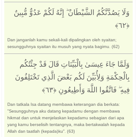
وَلَا يَصُدَّنَّكُمُ الشَّيْطَانُ ۖ إِنَّهُ لَكُمْ عَدُوٌّ مُّبِينٌ
Dan janganlah kamu sekali-kali dipalingkan oleh syaitan;
sesungguhnya syaitan itu musuh yang nyata bagimu. (62)
وَلَمَّا جَاءَ عِيسَىٰ بِالْبَيِّنَاتِ قَالَ قَدْ جِئْتُكُم
بِالْحِكْمَةِ وَلِأُبَيِّنَ لَكُم بَعْضَ الَّذِي تَخْتَلِفُونَ
فِيهِ ۖ فَاتَّقُوا اللَّهَ وَأَطِيعُونِ ‎﴿٦٣﴾‏
Dan tatkala Isa datang membawa keterangan dia berkata:
"Sesungguhnya aku datang kepadamu dengan membawa
hikmat dan untuk menjelaskan kepadamu sebagian dari apa
yang kamu berselisih tentangnya, maka bertakwalah kepada
Allah dan taatlah (kepada)ku". (63)