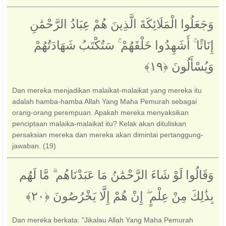
وَجَعَلُوا الْمَلَائِكَةَ الَّذِينَ هُمْ عِبَادُ الرَّحْمَٰنِ
إِنَاثًا ۚ أَشَهِدُوا خَلْقَهُمْ ۚ سَتُكْتَبُ شَهَادَتُهُمْ
وَيُسْأَلُونَ ‎﴿١٩﴾‏
Dan mereka menjadikan malaikat-malaikat yang mereka itu
adalah hamba-hamba Allah Yang Maha Pemurah sebagai
orang-orang perempuan. Apakah mereka menyaksikan
penciptaan malaika-malaikat itu? Kelak akan dituliskan
persaksian mereka dan mereka akan dimintai pertanggung-
jawaban. (19)
وَقَالُوا لَوْ شَاءَ الرَّحْمَٰنُ مَا عَبَدْنَاهُم ۗ مَّا لَهُم
بِذَٰلِكَ مِنْ عِلْمٍ ۖ إِنْ هُمْ إِلَّا يَخْرُصُونَ ‎﴿٢٠﴾‏
Dan mereka berkata: "Jikalau Allah Yang Maha Pemurah