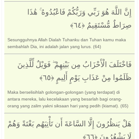
إِنَّ اللَّهَ هُوَ رَبِّي وَرَبُّكُمْ فَاعْبُدُوهُ ۚ هَٰذَا
صِرَاطٌ مُّسْتَقِيمٌ ‎﴿٦٤﴾‏
Sesungguhnya Allah Dialah Tuhanku dan Tuhan kamu maka
sembahlah Dia, ini adalah jalan yang lurus. (64)
فَاخْتَلَفَ الْأَحْزَابُ مِن بَيْنِهِمْ ۖ فَوَيْلٌ لِّلَّذِينَ
ظَلَمُوا مِنْ عَذَابِ يَوْمٍ أَلِيمٍ ‎﴿٦٥﴾‏
Maka berselisihlah golongan-golongan (yang terdapat) di
antara mereka, lalu kecelakaan yang besarlah bagi orang-
orang yang zalim yakni siksaan hari yang pedih (kiamat). (65)
هَلْ يَنظُرُونَ إِلَّا السَّاعَةَ أَن تَأْتِيَهُم بَغْتَةً وَهُمْ
لَا يَشْعُرُونَ ‎﴿٦٦﴾‏