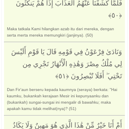
فَلَمَّا كَشَفْنَا عَنْهُمُ الْعَذَابَ إِذَا هُمْ يَنكُثُونَ
Maka tatkala Kami hilangkan azab itu dari mereka, dengan
serta merta mereka memungkiri (janjinya). (50)
وَنَادَىٰ فِرْعَوْنُ فِي قَوْمِهِ قَالَ يَا قَوْمِ أَلَيْسَ
لِي مُلْكُ مِصْرَ وَهَٰذِهِ الْأَنْهَارُ تَجْرِي مِن
تَحْتِي ۖ أَفَلَا تُبْصِرُونَ ‎﴿٥١﴾‏
Dan Fir'aun berseru kepada kaumnya (seraya) berkata: "Hai
kaumku, bukankah kerajaan Mesir ini kepunyaanku dan
(bukankah) sungai-sungai ini mengalir di bawahku; maka
apakah kamu tidak melihat(nya)? (51)
أَمْ أَنَا خَيْرٌ مِّنْ هَٰذَا الَّذِي هُوَ مَهِينٌ وَلَا يَكَادُ