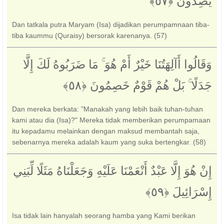
يَصِدُّونَ ‎﴿٥٧﴾‏
Dan tatkala putra Maryam (Isa) dijadikan perumpamnaan tiba-
tiba kaummu (Quraisy) bersorak karenanya. (57)
وَقَالُوا أَآلِهَتُنَا خَيْرٌ أَمْ هُوَ ۚ مَا ضَرَبُوهُ لَكَ إِلَّا
جَدَلًا ۚ بَلْ هُمْ قَوْمٌ خَصِمُونَ ‎﴿٥٨﴾‏
Dan mereka berkata: "Manakah yang lebih baik tuhan-tuhan
kami atau dia (Isa)?" Mereka tidak memberikan perumpamaan
itu kepadamu melainkan dengan maksud membantah saja,
sebenarnya mereka adalah kaum yang suka bertengkar. (58)
إِنْ هُوَ إِلَّا عَبْدٌ أَنْعَمْنَا عَلَيْهِ وَجَعَلْنَاهُ مَثَلًا لِّبَنِي
إِسْرَائِيلَ ‎﴿٥٩﴾‏
Isa tidak lain hanyalah seorang hamba yang Kami berikan