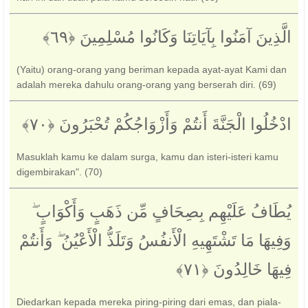
الَّذِينَ آمَنُوا بِآيَاتِنَا وَكَانُوا مُسْلِمِينَ ‎﴿٦٩﴾‏
(Yaitu) orang-orang yang beriman kepada ayat-ayat Kami dan
adalah mereka dahulu orang-orang yang berserah diri. (69)
ادْخُلُوا الْجَنَّةَ أَنتُمْ وَأَزْوَاجُكُمْ تُحْبَرُونَ ‎﴿٧٠﴾‏
Masuklah kamu ke dalam surga, kamu dan isteri-isteri kamu
digembirakan". (70)
يُطَافُ عَلَيْهِم بِصِحَافٍ مِّن ذَهَبٍ وَأَكْوَابٍ ۖ
وَفِيهَا مَا تَشْتَهِيهِ الْأَنفُسُ وَتَلَذُّ الْأَعْيُنُ ۖ وَأَنتُمْ
فِيهَا خَالِدُونَ ‎﴿٧١﴾‏
Diedarkan kepada mereka piring-piring dari emas, dan piala-