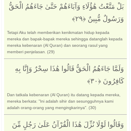
بَلْ مَتَّعْتُ هَٰؤُلَاءِ وَآبَاءَهُمْ حَتَّىٰ جَاءَهُمُ الْحَقُّ
وَرَسُولٌ مُّبِينٌ ‎﴿٢٩﴾‏
Tetapi Aku telah memberikan kenikmatan hidup kepada
mereka dan bapak-bapak mereka sehingga datanglah kepada
mereka kebenaran (Al Quran) dan seorang rasul yang
memberi penjelasan. (29)
وَلَمَّا جَاءَهُمُ الْحَقُّ قَالُوا هَٰذَا سِحْرٌ وَإِنَّا بِهِ
كَافِرُونَ ‎﴿٣٠﴾‏
Dan tatkala kebenaran (Al Quran) itu datang kepada mereka,
mereka berkata: "Ini adalah sihir dan sesungguhnya kami
adalah orang-orang yang mengingkarinya". (30)
وَقَالُوا لَوْلَا نُزِّلَ هَٰذَا الْقُرْآنُ عَلَىٰ رَجُلٍ مِّنَ