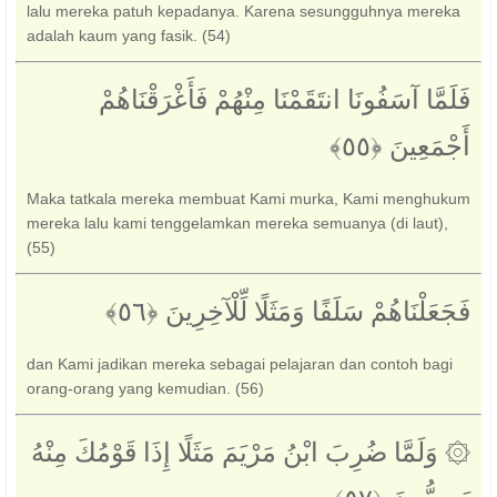
lalu mereka patuh kepadanya. Karena sesungguhnya mereka
adalah kaum yang fasik. (54)
فَلَمَّا آسَفُونَا انتَقَمْنَا مِنْهُمْ فَأَغْرَقْنَاهُمْ
أَجْمَعِينَ ‎﴿٥٥﴾‏
Maka tatkala mereka membuat Kami murka, Kami menghukum
mereka lalu kami tenggelamkan mereka semuanya (di laut),
(55)
فَجَعَلْنَاهُمْ سَلَفًا وَمَثَلًا لِّلْآخِرِينَ ‎﴿٥٦﴾‏
dan Kami jadikan mereka sebagai pelajaran dan contoh bagi
orang-orang yang kemudian. (56)
۞ وَلَمَّا ضُرِبَ ابْنُ مَرْيَمَ مَثَلًا إِذَا قَوْمُكَ مِنْهُ