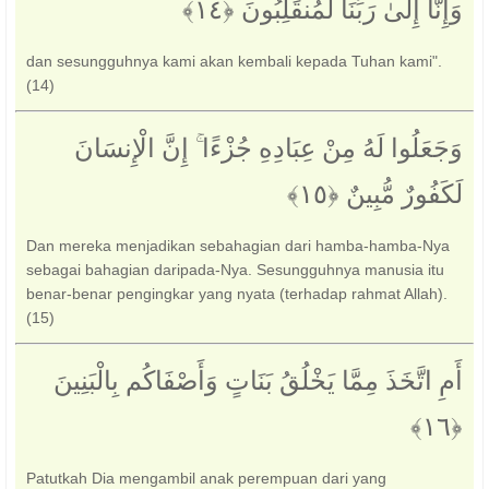
وَإِنَّا إِلَىٰ رَبِّنَا لَمُنقَلِبُونَ ‎﴿١٤﴾‏
dan sesungguhnya kami akan kembali kepada Tuhan kami".
(14)
وَجَعَلُوا لَهُ مِنْ عِبَادِهِ جُزْءًا ۚ إِنَّ الْإِنسَانَ
لَكَفُورٌ مُّبِينٌ ‎﴿١٥﴾‏
Dan mereka menjadikan sebahagian dari hamba-hamba-Nya
sebagai bahagian daripada-Nya. Sesungguhnya manusia itu
benar-benar pengingkar yang nyata (terhadap rahmat Allah).
(15)
أَمِ اتَّخَذَ مِمَّا يَخْلُقُ بَنَاتٍ وَأَصْفَاكُم بِالْبَنِينَ
Patutkah Dia mengambil anak perempuan dari yang