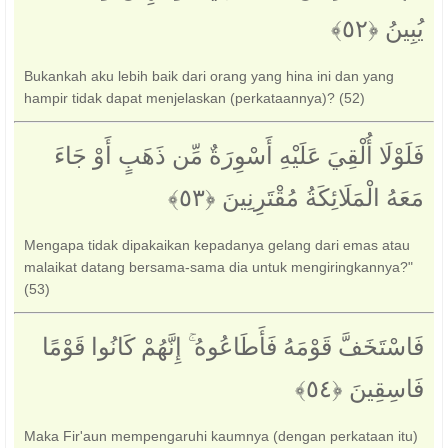
يُبِينُ ‎﴿٥٢﴾‏
Bukankah aku lebih baik dari orang yang hina ini dan yang
hampir tidak dapat menjelaskan (perkataannya)? (52)
فَلَوْلَا أُلْقِيَ عَلَيْهِ أَسْوِرَةٌ مِّن ذَهَبٍ أَوْ جَاءَ
مَعَهُ الْمَلَائِكَةُ مُقْتَرِنِينَ ‎﴿٥٣﴾‏
Mengapa tidak dipakaikan kepadanya gelang dari emas atau
malaikat datang bersama-sama dia untuk mengiringkannya?"
(53)
فَاسْتَخَفَّ قَوْمَهُ فَأَطَاعُوهُ ۚ إِنَّهُمْ كَانُوا قَوْمًا
فَاسِقِينَ ‎﴿٥٤﴾‏
Maka Fir'aun mempengaruhi kaumnya (dengan perkataan itu)