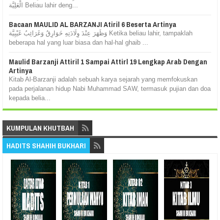
الْعَلِيَّة Beliau lahir deng...
Bacaan MAULID AL BARZANJI Atiril 6 Beserta Artinya
وَظَهَرَ عِنْدَ وِلَادَتِهِ خَوَارِقُ وَغَرَائِبُ غَيْبِيَّة Ketika beliau lahir, tampaklah
beberapa hal yang luar biasa dan hal-hal ghaib ...
Maulid Barzanji Attiril 1 Sampai Attirl 19 Lengkap Arab Dengan
Artinya
Kitab Al-Barzanji adalah sebuah karya sejarah yang memfokuskan
pada perjalanan hidup Nabi Muhammad SAW, termasuk pujian dan doa
kepada belia...
KUMPULAN KHUTBAH
HADITS SHAHIH BUKHARI