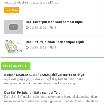
Anda berada di tempat yang tepat! Di a...
Read More
Doa Tawaf putaran satu sampai tujuh
Jul
30,
2022
-
8
Doa Sa'i Perjalanan Satu sampai Tujuh
Jul
30,
2022
-
6
POPULAR POSTS
Bacaan MAULID AL BARZANJI Atiril 3 Beserta Artinya
وَلَمَّا أَرَادَ اللهُ تَعَالَى إِبْرَازَ حَقِيْقَتِهِ الْمُحَمَّدِيَّة Ketika Allah Ta‘ala
menghendaki untuk menampakkan hakikatnya yang t...
Doa Sa'i Perjalanan Satu sampai Tujuh
Do’a Sa’i Sa'i adalah salah satu rukun yang harus dilaksanakan dalam
melaksanakan Ibadah Haji atau juga dalam Ibadah Umroh Setelah se...