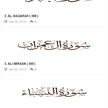
2. AL-BAQARAH ( 286 )
Jan
06,
2019
-
0
3. ALI IMRAAN ( 200 )
Jan
06,
2019
-
0