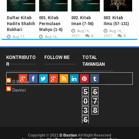
Daftar Kitab
001. Kitab
002. Kitab
003. Kitab
0
Hadits Shahih
Permulaan
Iman (7-56)
Ilmu (57-131)
W
Bukhari
Wahyu (1-6)
2
Aug
16,
Aug
16,
2021
-
0
2021
-
0
Aug
17,
Aug
16,
2021
-
0
2021
-
0
2
KONTRIBUTO
FOLLOW ME
TOTAL
R
TAYANGAN
D Bastian
5
6
Davinci
0
7
3
8
6
Copyright © 2021
D Bastian
All Right Reserved