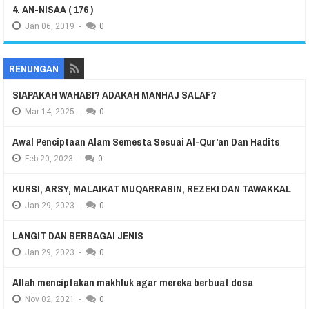
4. AN-NISAA ( 176 )
Jan
06,
2019
-
0
RENUNGAN
SIAPAKAH WAHABI? ADAKAH MANHAJ SALAF?
Mar
14,
2025
-
0
Awal Penciptaan Alam Semesta Sesuai Al-Qur'an Dan Hadits
Feb
20,
2023
-
0
KURSI, ARSY, MALAIKAT MUQARRABIN, REZEKI DAN TAWAKKAL
Jan
29,
2023
-
0
LANGIT DAN BERBAGAI JENIS
Jan
29,
2023
-
0
Allah menciptakan makhluk agar mereka berbuat dosa
Nov
02,
2021
-
0